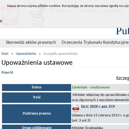
Nasza strona używa plików cookies. Korzystając ze strony wyrażasz zgodę na uży
Rządowe Centrum Legislacji
X
Pu
Skorowidz aktów prawnych
Orzeczenia Trybunału Konstytucyjn
Start
»
Upoważnienia
»
Szczegóły upoważnienia
Upoważnienia ustawowe
Powrót
Szcze
Status
Zamknięte - zrealizowane
Minister właściwy do spraw klimatu 
Treść
oraz złączonych z wyrobem elementów 
Dz.U. 2026 r. poz. 619
Podstawa prawna
Ustawa z dnia 13 czerwca 2013 r. o
(
art. 3 ust.3
)
Organ zobligowany
Minister Środowiska