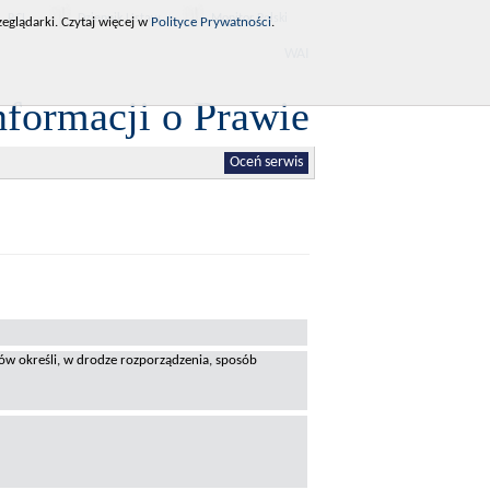
RCL
Dziennik Ustaw
Monitor Polski
eglądarki. Czytaj więcej w
Polityce Prywatności
.
WAI
nformacji o Prawie
Oceń serwis
w określi, w drodze rozporządzenia, sposób