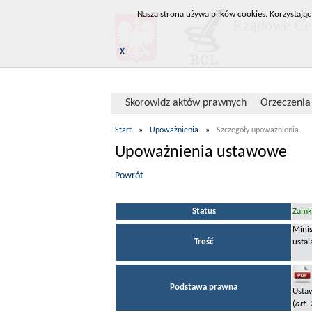
Nasza strona używa plików cookies. Korzystając
Rządowe Cen
X
Skorowidz aktów prawnych
Orzeczenia
Start
»
Upoważnienia
»
Szczegóły upoważnienia
Upoważnienia ustawowe
Powrót
Status
Zamkn
Mini
Treść
ustal
Podstawa prawna
Ustaw
(
art.