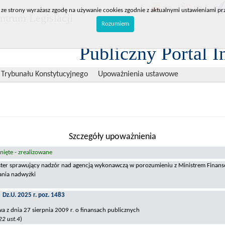
BIP
RPL
 ze strony wyrażasz zgodę na używanie cookies zgodnie z aktualnymi ustawieniami prz
trum Legislacji
Rozumiem
Publiczny Portal I
 Trybunału Konstytucyjnego
Upoważnienia ustawowe
Szczegóły upoważnienia
ięte - zrealizowane
ster sprawujący nadzór nad agencją wykonawczą w porozumieniu z Ministrem Finansó
ania nadwyżki
Dz.U. 2025 r. poz. 1483
a z dnia 27 sierpnia 2009 r. o finansach publicznych
 22 ust.4
)