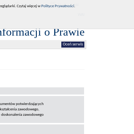
RCL
Dziennik Ustaw
Monitor Polski
eglądarki. Czytaj więcej w
Polityce Prywatności
.
WAI
nformacji o Prawie
Oceń serwis
okumentów potwierdzających
okształcenia zawodowego,
go doskonalenia zawodowego