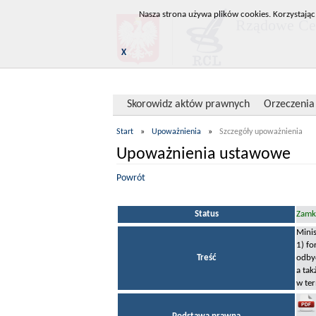
Nasza strona używa plików cookies. Korzystając
Rządowe Cen
X
Skorowidz aktów prawnych
Orzeczenia
Start
»
Upoważnienia
»
Szczegóły upoważnienia
Upoważnienia ustawowe
Powrót
Status
Zamkn
Minis
1) f
Treść
odby
a ta
w ter