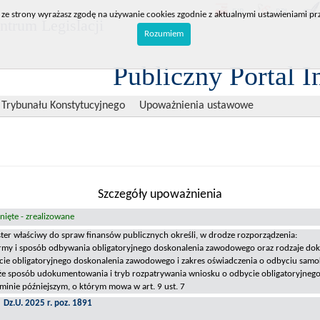
BIP
RPL
 ze strony wyrażasz zgodę na używanie cookies zgodnie z aktualnymi ustawieniami prz
trum Legislacji
Rozumiem
Publiczny Portal I
 Trybunału Konstytucyjnego
Upoważnienia ustawowe
Szczegóły upoważnienia
ięte - zrealizowane
ter właściwy do spraw finansów publicznych określi, w drodze rozporządzenia:
ormy i sposób odbywania obligatoryjnego doskonalenia zawodowego oraz rodzaje d
cie obligatoryjnego doskonalenia zawodowego i zakres oświadczenia o odbyciu sam
kże sposób udokumentowania i tryb rozpatrywania wniosku o odbycie obligatoryjne
minie późniejszym, o którym mowa w art. 9 ust. 7
Dz.U. 2025 r. poz. 1891