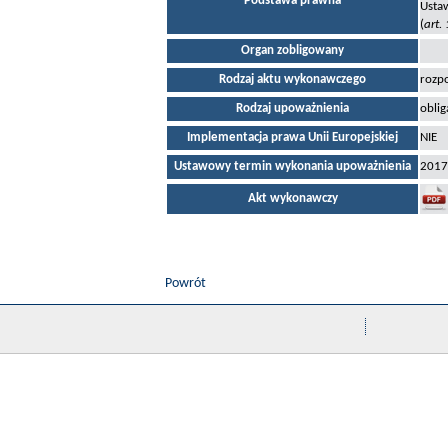
Podstawa prawna
Ustaw
(
art.
Organ zobligowany
Rodzaj aktu wykonawczego
rozpo
Rodzaj upoważnienia
oblig
Implementacja prawa Unii Europejskiej
NIE
Ustawowy termin wykonania upoważnienia
2017
Akt wykonawczy
Powrót