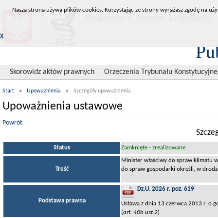
Nasza strona używa plików cookies. Korzystając ze strony wyrażasz zgodę na uży
Rządowe Centrum Legislacji
X
Pu
Skorowidz aktów prawnych
Orzeczenia Trybunału Konstytucyjn
Start
»
Upoważnienia
»
Szczegóły upoważnienia
Upoważnienia ustawowe
Powrót
Szcze
Status
Zamknięte - zrealizowane
Minister właściwy do spraw klimatu 
Treść
do spraw gospodarki określi, w drodz
Dz.U. 2026 r. poz. 619
Podstawa prawna
Ustawa z dnia 13 czerwca 2013 r. o
(
art. 40b ust.2
)