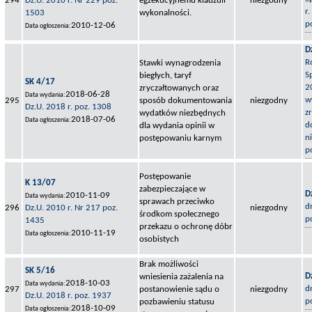
294
Dz.U. 2010 r. Nr 229 poz.
egzekucyjnemu klauzuli
niezgodny
r
1503
wykonalności.
p
2010-12-06
Data ogłoszenia:
D
R
Stawki wynagrodzenia
S
biegłych, taryf
SK 4/17
2
zryczałtowanych oraz
2018-06-28
Data wydania:
w
295
sposób dokumentowania
niezgodny
Dz.U. 2018 r. poz. 1308
z
wydatków niezbędnych
2018-07-06
Data ogłoszenia:
d
dla wydania opinii w
n
postępowaniu karnym
p
Postępowanie
K 13/07
zabezpieczające w
D
2010-11-09
Data wydania:
sprawach przeciwko
d
296
Dz.U. 2010 r. Nr 217 poz.
niezgodny
środkom społecznego
p
1435
przekazu o ochronę dóbr
2010-11-19
Data ogłoszenia:
osobistych
Brak możliwości
SK 5/16
D
wniesienia zażalenia na
2018-10-03
Data wydania:
d
297
postanowienie sądu o
niezgodny
Dz.U. 2018 r. poz. 1937
p
pozbawieniu statusu
2018-10-09
Data ogłoszenia: