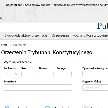
Nasza strona używa plików cookies. Korzystając ze strony wyrażasz zgodę na uży
Rządowe Centrum Legislacji
X
Pu
Skorowidz aktów prawnych
Orzeczenia Trybunału Konstytucyjn
Start
»
Orzeczenia
Orzeczenia Trybunału Konstytucyjnego
Wyszukaj orzeczenie
Publikator
Rok
Numer
Pozycja
Tytuł zaskarżonego a
Sygnatura
Organ właściwy
wybierz dane