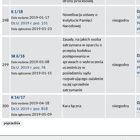
strony procesowej
D
K 1/18
Nowelizacja ustawy o
1
2019-01-17
Data wydania:
298
Instytucie Pamięci
niezgodny
N
Dz.U. 2019 r. poz. 131
Narodowej
p
2019-01-23
Data ogłoszenia:
Zasady, na jakich osoba
zatrzymana w oparciu o
przepisy kodeksu
D
SK 6/16
postępowania w
s
2019-01-08
sprawach o wykroczenia
Data wydania:
299
niezgodny
p
Dz.U. 2019 r. poz. 76
uczestniczy w
w
2019-01-15
posiedzeniu sądu
Data ogłoszenia:
rozpatrującego zażalenie
na jej uprzednie
zatrzymanie
K 14/17
D
2019-04-18
Data wydania:
300
Kara łączna
niezgodny
c
Dz.U. 2019 r. poz. 858
2019-05-09
Data ogłoszenia:
poprzednia