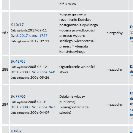
niż 3 m kw.
Pojęcie sprawy w
rozumieniu Kodeksu
K 10/17
postępowania cywilnego
D
2017-09-11
- ocena prawidłowości
Data wydania:
1
287
niezgodny
Dz.U. 2017 r. poz. 1727
procesu wyboru
p
2017-09-11
sędziego, wiceprezesa i
Data ogłoszenia:
prezesa Trybunału
Konstytucyjnego
SK 43/05
D
2008-05-12
Ograniczenie wolności
Data wydania:
288
niezgodny
d
Dz.U. 2008 r. Nr 90 poz. 560
słowa
2008-05-26
Data ogłoszenia:
D
SK 77/06
Działanie władzy
d
2008-04-01
publicznej
Data wydania:
u
289
niezgodny
Dz.U. 2008 r. Nr 59 poz. 367
(wynagrodzenie za
c
2008-04-09
szkodę)
Data ogłoszenia:
u
K 4/07