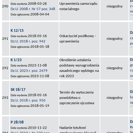
D
2008-03-26
Uprawnienia samorządu
Data wydania:
z
290
niezgodny
Dz.U. 2008 r. Nr 57 poz. 348
notarialnego
n
2008-04-04
Data ogłoszenia:
K 12/15
D
2018-05-16
Oskarżyciel posiłkowy -
Data wydania:
c
291
niezgodny
Dz.U. 2018 r. poz. 942
uprawnienia
p
2018-05-18
Data ogłoszenia:
D
K 1/23
Określenie ustalenia
g
2023-11-08
podstawy wynagrodzenia
Data wydania:
292
niezgodny
r
Dz.U. 2023 r. poz. 2479
zasadniczego sędziego na
u
2023-11-08
rok 2023
Data ogłoszenia:
SK 18/17
D
Termin do wytoczenia
2018-05-16
Data wydania:
l
293
powództwa o
niezgodny
Dz.U. 2018 r. poz. 950
o
zaprzeczenie ojcostwa
2018-05-19
Data ogłoszenia:
D
P 28/08
R
2010-11-22
Nadanie tytułowi
Data wydania:
S