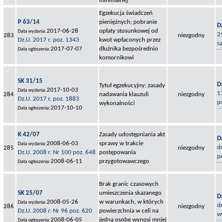
minimalnej
Egzekucja świadczeń
P 63/14
pieniężnych; pobranie
D
2017-06-28
opłaty stosunkowej od
Data wydania:
2
283
niezgodny
Dz.U. 2017 r. poz. 1343
kwot wpłaconych przez
s
2017-07-07
dłużnika bezpośrednio
Data ogłoszenia:
komornikowi
SK 31/15
D
Tytuł egzekucyjny; zasady
2017-10-03
Data wydania:
1
284
nadawania klauzuli
niezgodny
Dz.U. 2017 r. poz. 1883
p
wykonalności
2017-10-10
Data ogłoszenia:
K 42/07
Zasady udostępniania akt
D
2008-06-03
sprawy w trakcie
Data wydania:
d
285
niezgodny
Dz.U. 2008 r. Nr 100 poz. 648
postępowania
p
2008-06-11
przygotowawczego
Data ogłoszenia:
Brak granic czasowych
SK 25/07
umieszczenia skazanego
D
2008-05-26
w warunkach, w których
Data wydania:
d
286
niezgodny
Dz.U. 2008 r. Nr 96 poz. 620
powierzchnia w celi na
w
2008-06-05
jedną osobę wynosi mniej
Data ogłoszenia: