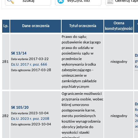
Ocena
Lp.
Dane orzeczenia
Tytuł orzeczenia
konstytucyjności
Prawo do sądu;
pozbawienie skarżącego
prawa do udziału w
SK 13/14
posiedzeniu sądu w
D
2017-03-22
przedmiocie
Data wydania:
g
281
niezgodny
Dz.U. 2017 r. poz. 666
wykonywania środka
K
2017-03-28
zabezpieczającego -
Data ogłoszenia:
umieszczenie w
zamkniętym zakładzie
psychiatrycznym
Ograniczenie możliwości
przyznania osobie, wobec
D
której umorzono
SK 105/20
R
postępowanie karne,
2023-10-04
Data wydania:
S
282
zwrotu poniesionych
niezgodny
Dz.U. 2023 r. poz. 2208
2
kosztów wynagrodzenia
2023-10-04
Data ogłoszenia:
a
obrońcy jedynie do
wysokości stawki