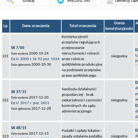
Ocena
A
Lp.
Dane orzeczenia
Tytuł orzeczenia
konstytucyjności
Konstytucyjność
przepisów regulujących
SK 7/00
przejmowanie
D
2000-10-24
nieruchomości rolnych
Data wydania:
U
321
niezgodny
Dz.U. 2000 r. Nr 92 poz. 1024
przez rolnicze
P
2000-10-30
spółdzielnie produkcyjne
Data ogłoszenia:
na podstawie przepisów
prawa spółdzielczego.
D
d
Swoboda działalności
SK 37/15
p
gospodarczej - brak
2017-12-20
Data wydania:
a
322
zaskarżalności czynności
niezgodny
Dz.U. 2017 r. poz. 2451
kontrolnych do sądu
D
2017-12-28
Data ogłoszenia:
administracyjnego
d
d
SK 48/15
D
Podatki i opłaty lokalne -
2017-12-13
Data wydania:
d
323
zasady ustalania podatku
niezgodny