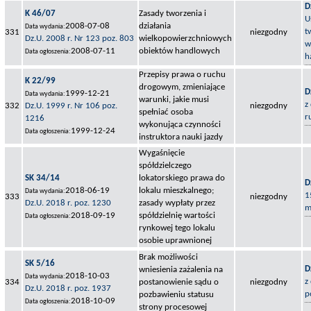
D
K 46/07
Zasady tworzenia i
U
2008-07-08
działania
Data wydania:
t
331
niezgodny
Dz.U. 2008 r. Nr 123 poz. 803
wielkopowierzchniowych
w
2008-07-11
obiektów handlowych
Data ogłoszenia:
h
Przepisy prawa o ruchu
K 22/99
drogowym, zmieniające
D
1999-12-21
Data wydania:
warunki, jakie musi
z
332
Dz.U. 1999 r. Nr 106 poz.
niezgodny
spełniać osoba
r
1216
wykonująca czynności
1999-12-24
Data ogłoszenia:
instruktora nauki jazdy
Wygaśnięcie
spółdzielczego
SK 34/14
lokatorskiego prawa do
D
2018-06-19
lokalu mieszkalnego;
Data wydania:
1
333
niezgodny
Dz.U. 2018 r. poz. 1230
zasady wypłaty przez
m
2018-09-19
spółdzielnię wartości
Data ogłoszenia:
rynkowej tego lokalu
osobie uprawnionej
Brak możliwości
SK 5/16
D
wniesienia zażalenia na
2018-10-03
Data wydania:
z
334
postanowienie sądu o
niezgodny
Dz.U. 2018 r. poz. 1937
p
pozbawieniu statusu
2018-10-09
Data ogłoszenia:
strony procesowej