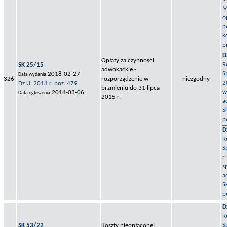
M
o
p
k
p
D
Opłaty za czynności
R
SK 25/15
adwokackie -
S
2018-02-27
Data wydania:
326
rozporządzenie w
niezgodny
2
Dz.U. 2018 r. poz. 479
brzmieniu do 31 lipca
w
2018-03-06
Data ogłoszenia:
2015 r.
a
S
p
D
R
S
r
s
a
S
p
D
R
S
SK 53/22
Koszty nieopłaconej