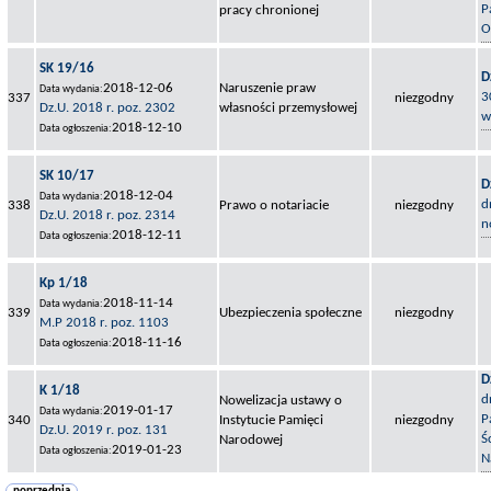
P
pracy chronionej
O
SK 19/16
D
2018-12-06
Naruszenie praw
Data wydania:
3
337
niezgodny
Dz.U. 2018 r. poz. 2302
własności przemysłowej
w
2018-12-10
Data ogłoszenia:
SK 10/17
D
2018-12-04
Data wydania:
d
338
Prawo o notariacie
niezgodny
Dz.U. 2018 r. poz. 2314
n
2018-12-11
Data ogłoszenia:
Kp 1/18
2018-11-14
Data wydania:
339
Ubezpieczenia społeczne
niezgodny
M.P 2018 r. poz. 1103
2018-11-16
Data ogłoszenia:
D
K 1/18
d
Nowelizacja ustawy o
2019-01-17
Data wydania:
P
340
Instytucie Pamięci
niezgodny
Dz.U. 2019 r. poz. 131
Ś
Narodowej
2019-01-23
Data ogłoszenia:
N