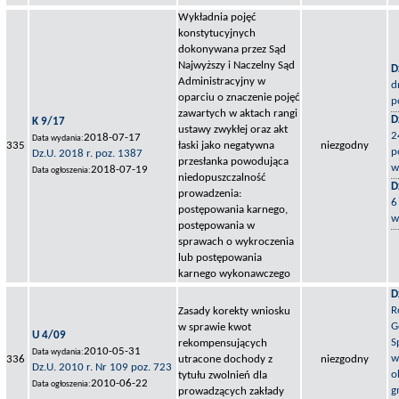
Wykładnia pojęć
konstytucyjnych
dokonywana przez Sąd
Najwyższy i Naczelny Sąd
D
Administracyjny w
d
oparciu o znaczenie pojęć
p
zawartych w aktach rangi
D
K 9/17
ustawy zwykłej oraz akt
2
2018-07-17
Data wydania:
335
łaski jako negatywna
niezgodny
p
Dz.U. 2018 r. poz. 1387
przesłanka powodująca
w
2018-07-19
Data ogłoszenia:
niedopuszczalność
D
prowadzenia:
6
postępowania karnego,
w
postępowania w
sprawach o wykroczenia
lub postępowania
karnego wykonawczego
D
R
Zasady korekty wniosku
G
w sprawie kwot
U 4/09
S
rekompensujących
2010-05-31
Data wydania:
w
336
utracone dochody z
niezgodny
Dz.U. 2010 r. Nr 109 poz. 723
o
tytułu zwolnień dla
2010-06-22
Data ogłoszenia:
g
prowadzących zakłady