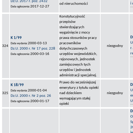
Dz.U. 2017 r. poz. 2432
i
od nieruchomości
2017-12-27
Data ogłoszenia:
Konstytucyjność
przepisów
stwierdzających
wygaśnięcie z mocy
D
K 1/99
prawa stosunków pracy
U
2000-03-13
pracowników
Data wydania:
324
niezgodny
r
Dz.U. 2000 r. Nr 17 poz. 228
dotychczasowych
r
2000-03-16
urzędów wojewódzkich,
Data ogłoszenia:
rejonowych, jednostek
zamiejscowych tych
urzędów i jednostek
administracji specjalnej.
Prawo do wcześniejszej
D
K 18/99
emerytury z tytułu opieki
U
2000-01-04
Data wydania:
325
nad dzieckiem
niezgodny
e
Dz.U. 2000 r. Nr 2 poz. 26
wymagającym stałej
U
2000-01-17
Data ogłoszenia:
opieki
D
O
S
2
j