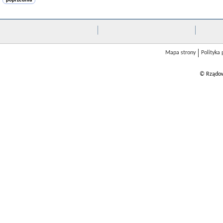
poprzednia
Mapa strony
Polityka
© Rządow