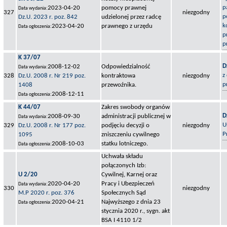
p
2023-04-20
pomocy prawnej
Data wydania:
327
niezgodny
p
Dz.U. 2023 r. poz. 842
udzielonej przez radcę
k
2023-04-20
prawnego z urzędu
Data ogłoszenia:
p
p
K 37/07
D
2008-12-02
Odpowiedzialność
Data wydania:
z
328
Dz.U. 2008 r. Nr 219 poz.
kontraktowa
niezgodny
p
1408
przewoźnika.
2008-12-11
Data ogłoszenia:
K 44/07
Zakres swobody organów
D
2008-09-30
administracji publicznej w
Data wydania:
U
329
Dz.U. 2008 r. Nr 177 poz.
podjęciu decyzji o
niezgodny
P
1095
zniszczeniu cywilnego
2008-10-03
statku lotniczego.
Data ogłoszenia:
Uchwała składu
połączonych Izb:
U 2/20
Cywilnej, Karnej oraz
2020-04-20
Pracy i Ubezpieczeń
Data wydania:
330
niezgodny
M.P 2020 r. poz. 376
Społecznych Sąd
2020-04-21
Najwyższego z dnia 23
Data ogłoszenia:
stycznia 2020 r., sygn. akt
BSA I 4110 1/2