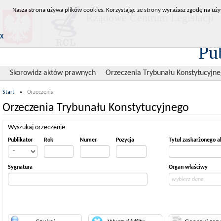
Nasza strona używa plików cookies. Korzystając ze strony wyrażasz zgodę na uży
Rządowe Centrum Legislacji
X
Pu
Skorowidz aktów prawnych
Orzeczenia Trybunału Konstytucyjn
Start
»
Orzeczenia
Orzeczenia Trybunału Konstytucyjnego
Wyszukaj orzeczenie
Publikator
Rok
Numer
Pozycja
Tytuł zaskarżonego a
Sygnatura
Organ właściwy
wybierz dane