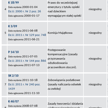
K 18/99
Prawo do wcześniejszej
2000-01-04
emerytury z tytułu opieki
Data wydania:
4
niezgodny
Dz.U. 2000 r. Nr 2 poz. 26
nad dzieckiem
2000-01-17
wymagającym stałej opieki
Data ogłoszenia:
K 3/09
2011-06-08
Data wydania:
5
Komisja Majątkowa
niezgodny
Dz.U. 2011 r. Nr 129 poz. 748
2011-06-21
Data ogłoszenia:
Postępowanie
P 14/10
kompensacyjne (zasady
2011-07-05
Data wydania:
6
przyznawania
niezgodny
Dz.U. 2011 r. Nr 144 poz. 866
odszkodowania
2011-07-13
Data ogłoszenia:
pracownikom stoczni).
SK 2/10
2011-10-18
Zobowiązania podatkowe
Data wydania:
7
Dz.U. 2011 r. Nr 240 poz.
(zasady naliczania odsetek
niezgodny
1439
za zwłokę)
2011-11-10
Data ogłoszenia:
K 46/07
Zasady tworzenia i działania
2008-07-08
Data wydania: