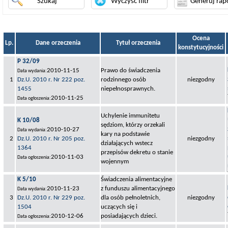
Ocena
Lp.
Dane orzeczenia
Tytuł orzeczenia
konstytucyjności
P 32/09
2010-11-15
Prawo do świadczenia
Data wydania:
1
Dz.U. 2010 r. Nr 222 poz.
rodzinnego osób
niezgodny
1455
niepełnosprawnych.
2010-11-25
Data ogłoszenia:
Uchylenie immunitetu
K 10/08
sędziom, którzy orzekali
2010-10-27
Data wydania:
kary na podstawie
2
Dz.U. 2010 r. Nr 205 poz.
niezgodny
działających wstecz
1364
przepisów dekretu o stanie
2010-11-03
Data ogłoszenia:
wojennym
K 5/10
Świadczenia alimentacyjne
2010-11-23
z funduszu alimentacyjnego
Data wydania:
3
Dz.U. 2010 r. Nr 229 poz.
dla osób pełnoletnich,
niezgodny
1504
uczących się i
2010-12-06
posiadających dzieci.
Data ogłoszenia: