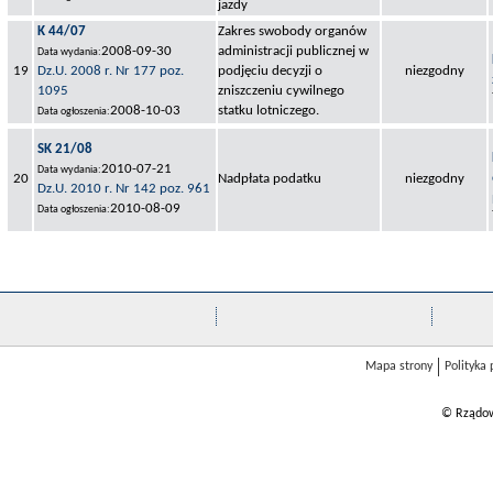
jazdy
K 44/07
Zakres swobody organów
2008-09-30
administracji publicznej w
Data wydania:
19
Dz.U. 2008 r. Nr 177 poz.
podjęciu decyzji o
niezgodny
1095
zniszczeniu cywilnego
2008-10-03
statku lotniczego.
Data ogłoszenia:
SK 21/08
2010-07-21
Data wydania:
20
Nadpłata podatku
niezgodny
Dz.U. 2010 r. Nr 142 poz. 961
2010-08-09
Data ogłoszenia:
Mapa strony
Polityka
© Rządow