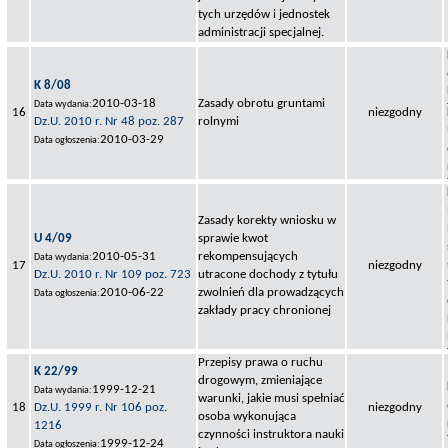
tych urzędów i jednostek
administracji specjalnej.
K 8/08
2010-03-18
Zasady obrotu gruntami
Data wydania:
16
niezgodny
Dz.U. 2010 r. Nr 48 poz. 287
rolnymi
2010-03-29
Data ogłoszenia:
Zasady korekty wniosku w
U 4/09
sprawie kwot
2010-05-31
rekompensujących
Data wydania:
17
niezgodny
Dz.U. 2010 r. Nr 109 poz. 723
utracone dochody z tytułu
2010-06-22
zwolnień dla prowadzących
Data ogłoszenia:
zakłady pracy chronionej
Przepisy prawa o ruchu
K 22/99
drogowym, zmieniające
1999-12-21
Data wydania:
warunki, jakie musi spełniać
18
Dz.U. 1999 r. Nr 106 poz.
niezgodny
osoba wykonująca
1216
czynności instruktora nauki
1999-12-24
Data ogłoszenia: