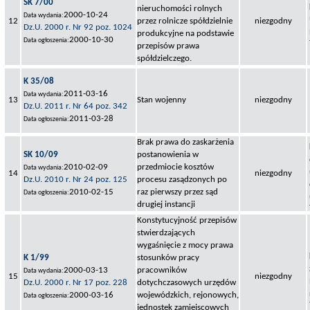
SK 7/00
nieruchomości rolnych
2000-10-24
Data wydania:
12
przez rolnicze spółdzielnie
niezgodny
Dz.U. 2000 r. Nr 92 poz. 1024
produkcyjne na podstawie
2000-10-30
Data ogłoszenia:
przepisów prawa
spółdzielczego.
K 35/08
2011-03-16
Data wydania:
13
Stan wojenny
niezgodny
Dz.U. 2011 r. Nr 64 poz. 342
2011-03-28
Data ogłoszenia:
Brak prawa do zaskarżenia
SK 10/09
postanowienia w
2010-02-09
przedmiocie kosztów
Data wydania:
14
niezgodny
Dz.U. 2010 r. Nr 24 poz. 125
procesu zasądzonych po
2010-02-15
raz pierwszy przez sąd
Data ogłoszenia:
drugiej instancji
Konstytucyjność przepisów
stwierdzających
wygaśnięcie z mocy prawa
K 1/99
stosunków pracy
2000-03-13
pracowników
Data wydania:
15
niezgodny
Dz.U. 2000 r. Nr 17 poz. 228
dotychczasowych urzędów
2000-03-16
wojewódzkich, rejonowych,
Data ogłoszenia:
jednostek zamiejscowych