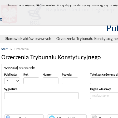
Nasza strona używa plików cookies. Korzystając ze strony wyrażasz zgodę na uży
Rządowe Centrum Legislacji
X
Pu
Skorowidz aktów prawnych
Orzeczenia Trybunału Konstytucyjn
Start
»
Orzeczenia
Orzeczenia Trybunału Konstytucyjnego
Wyszukaj orzeczenie
Publikator
Rok
Numer
Pozycja
Tytuł zaskarżonego a
Sygnatura
Organ właściwy
wybierz dane