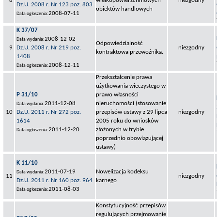
8
wielkopowierzchniowych
niezgodny
Dz.U. 2008 r. Nr 123 poz. 803
obiektów handlowych
2008-07-11
Data ogłoszenia:
K 37/07
2008-12-02
Data wydania:
Odpowiedzialność
9
Dz.U. 2008 r. Nr 219 poz.
niezgodny
kontraktowa przewoźnika.
1408
2008-12-11
Data ogłoszenia:
Przekształcenie prawa
użytkowania wieczystego w
P 31/10
prawo własności
2011-12-08
nieruchomości (stosowanie
Data wydania:
10
Dz.U. 2011 r. Nr 272 poz.
przepisów ustawy z 29 lipca
niezgodny
1614
2005 roku do wniosków
2011-12-20
złożonych w trybie
Data ogłoszenia:
poprzednio obowiązującej
ustawy)
K 11/10
2011-07-19
Nowelizacja kodeksu
Data wydania:
11
niezgodny
Dz.U. 2011 r. Nr 160 poz. 964
karnego
2011-08-03
Data ogłoszenia:
Konstytucyjność przepisów
regulujących przejmowanie