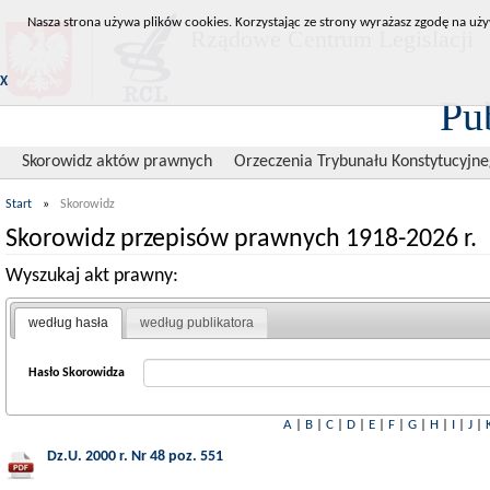
Nasza strona używa plików cookies. Korzystając ze strony wyrażasz zgodę na uży
Rządowe Centrum Legislacji
X
Pu
Skorowidz aktów prawnych
Orzeczenia Trybunału Konstytucyjn
Start
»
Skorowidz
Skorowidz przepisów prawnych 1918-2026 r.
Wyszukaj akt prawny:
według hasła
według publikatora
Hasło Skorowidza
A
|
B
|
C
|
D
|
E
|
F
|
G
|
H
|
I
|
J
|
Dz.U. 2000 r. Nr 48 poz. 551