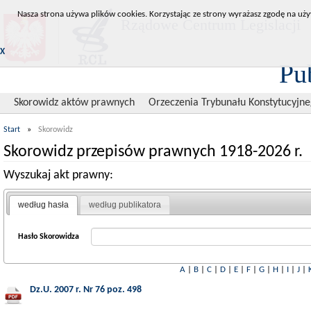
Nasza strona używa plików cookies. Korzystając ze strony wyrażasz zgodę na uży
Rządowe Centrum Legislacji
X
Pu
Skorowidz aktów prawnych
Orzeczenia Trybunału Konstytucyjn
Start
»
Skorowidz
Skorowidz przepisów prawnych 1918-2026 r.
Wyszukaj akt prawny:
według hasła
według publikatora
Hasło Skorowidza
A
|
B
|
C
|
D
|
E
|
F
|
G
|
H
|
I
|
J
|
Dz.U. 2007 r. Nr 76 poz. 498