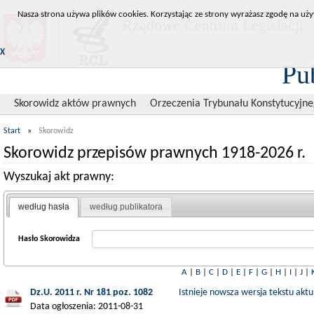
Nasza strona używa plików cookies. Korzystając ze strony wyrażasz zgodę na uży
Rządowe Centrum Legislacji
X
Pu
Skorowidz aktów prawnych
Orzeczenia Trybunału Konstytucyjn
Start
»
Skorowidz
Skorowidz przepisów prawnych 1918-2026 r.
Wyszukaj akt prawny:
według hasła
według publikatora
Hasło Skorowidza
A
|
B
|
C
|
D
|
E
|
F
|
G
|
H
|
I
|
J
|
Dz.U. 2011 r. Nr 181 poz. 1082
Istnieje nowsza wersja tekstu aktu
Data ogłoszenia: 2011-08-31