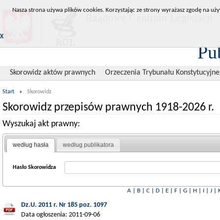
Nasza strona używa plików cookies. Korzystając ze strony wyrażasz zgodę na uży
Rządowe Centrum Legislacji
X
Pu
Skorowidz aktów prawnych
Orzeczenia Trybunału Konstytucyjn
Start
»
Skorowidz
Skorowidz przepisów prawnych 1918-2026 r.
Wyszukaj akt prawny:
według hasła
według publikatora
Hasło Skorowidza
A
|
B
|
C
|
D
|
E
|
F
|
G
|
H
|
I
|
J
|
Dz.U. 2011 r. Nr 185 poz. 1097
Data ogłoszenia: 2011-09-06