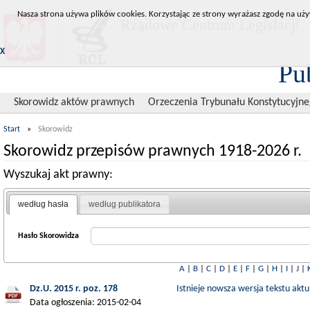
Nasza strona używa plików cookies. Korzystając ze strony wyrażasz zgodę na uży
Rządowe Centrum Legislacji
X
Pu
Skorowidz aktów prawnych
Orzeczenia Trybunału Konstytucyjn
Start
»
Skorowidz
Skorowidz przepisów prawnych 1918-2026 r.
Wyszukaj akt prawny:
według hasła
według publikatora
Hasło Skorowidza
A
|
B
|
C
|
D
|
E
|
F
|
G
|
H
|
I
|
J
|
Dz.U. 2015 r. poz. 178
Istnieje nowsza wersja tekstu aktu
Data ogłoszenia: 2015-02-04