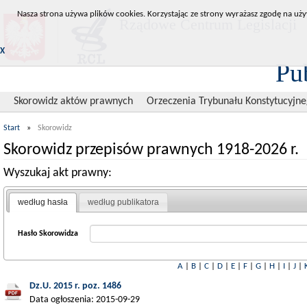
Nasza strona używa plików cookies. Korzystając ze strony wyrażasz zgodę na uży
Rządowe Centrum Legislacji
X
Pu
Skorowidz aktów prawnych
Orzeczenia Trybunału Konstytucyjn
Start
»
Skorowidz
Skorowidz przepisów prawnych 1918-2026 r.
Wyszukaj akt prawny:
według hasła
według publikatora
Hasło Skorowidza
A
|
B
|
C
|
D
|
E
|
F
|
G
|
H
|
I
|
J
|
Dz.U. 2015 r. poz. 1486
Data ogłoszenia: 2015-09-29