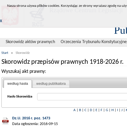
Nasza strona używa plików cookies. Korzystając ze strony wyrażasz zgodę na uży
Rządowe Centrum Legislacji
X
Pu
Skorowidz aktów prawnych
Orzeczenia Trybunału Konstytucyjn
Start
»
Skorowidz
Skorowidz przepisów prawnych 1918-2026 r.
Wyszukaj akt prawny:
według hasła
według publikatora
Hasło Skorowidza
A
|
B
|
C
|
D
|
E
|
F
|
G
|
H
|
I
|
J
|
Dz.U. 2016 r. poz. 1473
Data ogłoszenia: 2016-09-15