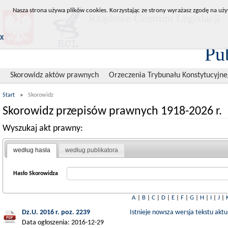
Nasza strona używa plików cookies. Korzystając ze strony wyrażasz zgodę na uży
Rządowe Centrum Legislacji
X
Pu
Skorowidz aktów prawnych
Orzeczenia Trybunału Konstytucyjn
Start
»
Skorowidz
Skorowidz przepisów prawnych 1918-2026 r.
Wyszukaj akt prawny:
według hasła
według publikatora
Hasło Skorowidza
A
|
B
|
C
|
D
|
E
|
F
|
G
|
H
|
I
|
J
|
Dz.U. 2016 r. poz. 2239
Istnieje nowsza wersja tekstu aktu
Data ogłoszenia: 2016-12-29