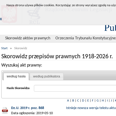
Nasza strona używa plików cookies. Korzystając ze strony wyrażasz zgodę na uży
Rządowe Centrum Legislacji
X
Pu
Skorowidz aktów prawnych
Orzeczenia Trybunału Konstytucyjn
Start
»
Skorowidz
Skorowidz przepisów prawnych 1918-2026 r.
Wyszukaj akt prawny:
według hasła
według publikatora
Hasło Skorowidza
A
|
B
|
C
|
D
|
E
|
F
|
G
|
H
|
I
|
J
|
Dz.U. 2019 r. poz. 868
Istnieje nowsza wersja tekstu aktu
Data ogłoszenia: 2019-05-10