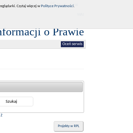
RCL
Dziennik Ustaw
Monitor Polski
eglądarki. Czytaj więcej w
Polityce Prywatności
.
WAI
nformacji o Prawie
Oceń serwis
|
Ż
Projekty w RPL