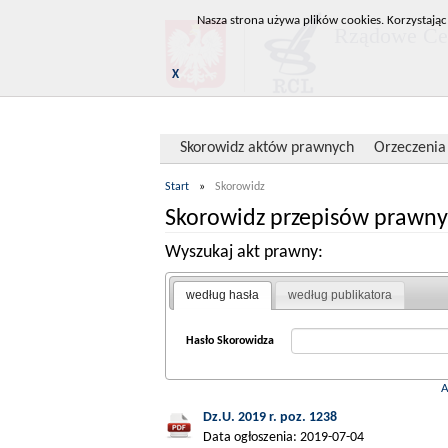
Nasza strona używa plików cookies. Korzystając
Rządowe Cen
X
Skorowidz aktów prawnych
Orzeczenia
Start
»
Skorowidz
Skorowidz przepisów prawny
Wyszukaj akt prawny:
według hasła
według publikatora
Hasło Skorowidza
Dz.U. 2019 r. poz. 1238
Data ogłoszenia: 2019-07-04