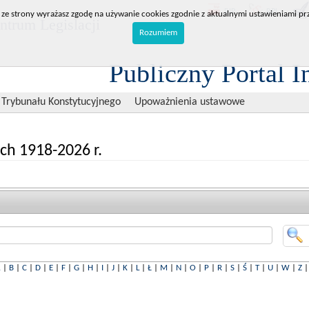
BIP
RPL
 ze strony wyrażasz zgodę na używanie cookies zgodnie z aktualnymi ustawieniami prz
trum Legislacji
Rozumiem
Publiczny Portal I
 Trybunału Konstytucyjnego
Upoważnienia ustawowe
ch 1918-2026 r.
A
|
B
|
C
|
D
|
E
|
F
|
G
|
H
|
I
|
J
|
K
|
L
|
Ł
|
M
|
N
|
O
|
P
|
R
|
S
|
Ś
|
T
|
U
|
W
|
Z