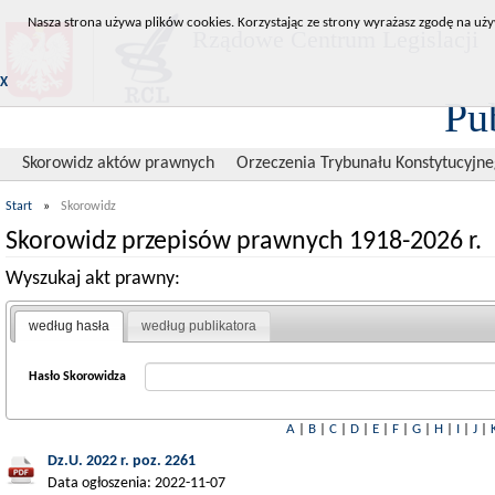
Nasza strona używa plików cookies. Korzystając ze strony wyrażasz zgodę na uży
Rządowe Centrum Legislacji
X
Pu
Skorowidz aktów prawnych
Orzeczenia Trybunału Konstytucyjn
Start
»
Skorowidz
Skorowidz przepisów prawnych 1918-2026 r.
Wyszukaj akt prawny:
według hasła
według publikatora
Hasło Skorowidza
A
|
B
|
C
|
D
|
E
|
F
|
G
|
H
|
I
|
J
|
Dz.U. 2022 r. poz. 2261
Data ogłoszenia: 2022-11-07