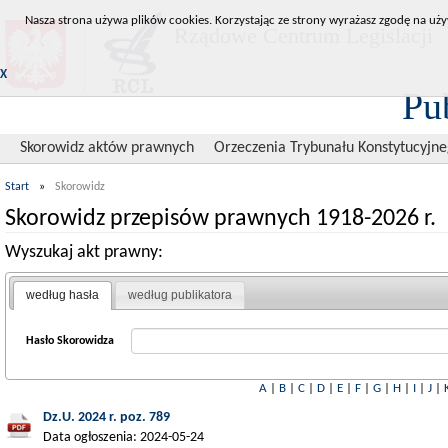
Nasza strona używa plików cookies. Korzystając ze strony wyrażasz zgodę na uży
Rządowe Centrum Legislacji
X
Pu
Skorowidz aktów prawnych
Orzeczenia Trybunału Konstytucyjn
Start
»
Skorowidz
Skorowidz przepisów prawnych 1918-2026 r.
Wyszukaj akt prawny:
według hasła
według publikatora
Hasło Skorowidza
A
|
B
|
C
|
D
|
E
|
F
|
G
|
H
|
I
|
J
|
Dz.U. 2024 r. poz. 789
Data ogłoszenia: 2024-05-24