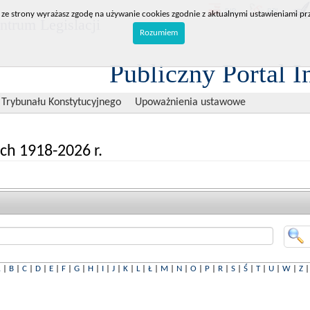
BIP
RPL
 ze strony wyrażasz zgodę na używanie cookies zgodnie z aktualnymi ustawieniami prz
trum Legislacji
Rozumiem
Publiczny Portal I
 Trybunału Konstytucyjnego
Upoważnienia ustawowe
ch 1918-2026 r.
A
|
B
|
C
|
D
|
E
|
F
|
G
|
H
|
I
|
J
|
K
|
L
|
Ł
|
M
|
N
|
O
|
P
|
R
|
S
|
Ś
|
T
|
U
|
W
|
Z