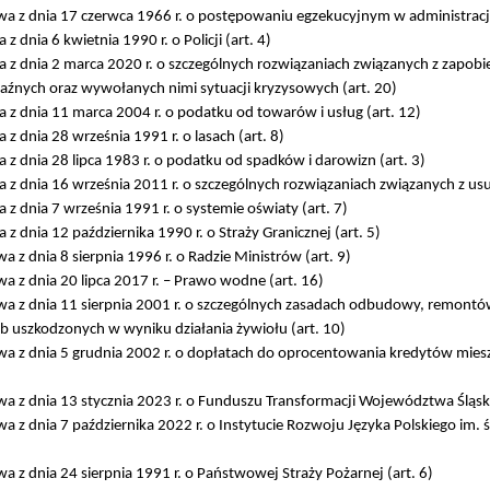
a z dnia 17 czerwca 1966 r. o postępowaniu egzekucyjnym w administracji 
z dnia 6 kwietnia 1990 r. o Policji (art. 4)
 z dnia 2 marca 2020 r. o szczególnych rozwiązaniach związanych z zapobi
aźnych oraz wywołanych nimi sytuacji kryzysowych (art. 20)
 z dnia 11 marca 2004 r. o podatku od towarów i usług (art. 12)
z dnia 28 września 1991 r. o lasach (art. 8)
z dnia 28 lipca 1983 r. o podatku od spadków i darowizn (art. 3)
 z dnia 16 września 2011 r. o szczególnych rozwiązaniach związanych z u
z dnia 7 września 1991 r. o systemie oświaty (art. 7)
z dnia 12 października 1990 r. o Straży Granicznej (art. 5)
a z dnia 8 sierpnia 1996 r. o Radzie Ministrów (art. 9)
a z dnia 20 lipca 2017 r. – Prawo wodne (art. 16)
a z dnia 11 sierpnia 2001 r. o szczególnych zasadach odbudowy, remontó
 uszkodzonych w wyniku działania żywiołu (art. 10)
a z dnia 5 grudnia 2002 r. o dopłatach do oprocentowania kredytów miesz
a z dnia 13 stycznia 2023 r. o Funduszu Transformacji Województwa Śląski
a z dnia 7 października 2022 r. o Instytucie Rozwoju Języka Polskiego im. 
a z dnia 24 sierpnia 1991 r. o Państwowej Straży Pożarnej (art. 6)