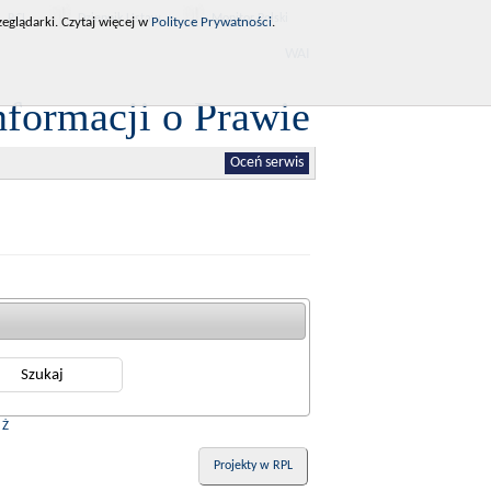
RCL
Dziennik Ustaw
Monitor Polski
eglądarki. Czytaj więcej w
Polityce Prywatności
.
WAI
nformacji o Prawie
Oceń serwis
|
Ż
Projekty w RPL