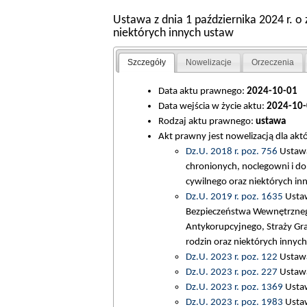
Ustawa z dnia 1 października 2024 r. 
niektórych innych ustaw
Szczegóły
Nowelizacje
Orzeczenia
Data aktu prawnego:
2024-10-01
Data wejścia w życie aktu:
2024-10-
Rodzaj aktu prawnego:
ustawa
Akt prawny jest nowelizacją dla ak
Dz.U. 2018 r. poz. 756
Ustawa
chronionych, noclegowni i d
cywilnego oraz niektórych inn
Dz.U. 2019 r. poz. 1635
Ustaw
Bezpieczeństwa Wewnętrzneg
Antykorupcyjnego, Straży Gra
rodzin oraz niektórych innych
Dz.U. 2023 r. poz. 122
Ustawa
Dz.U. 2023 r. poz. 227
Ustawa 
Dz.U. 2023 r. poz. 1369
Ustaw
Dz.U. 2023 r. poz. 1983
Ustaw