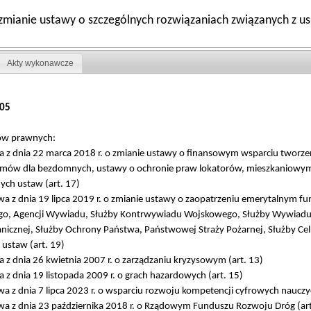
o zmianie ustawy o szczególnych rozwiązaniach związanych z
Akty wykonawcze
05
tów prawnych:
 z dnia 22 marca 2018 r. o zmianie ustawy o finansowym wsparciu tworzeni
omów dla bezdomnych, ustawy o ochronie praw lokatorów, mieszkaniowym 
ych ustaw (art. 17)
a z dnia 19 lipca 2019 r. o zmianie ustawy o zaopatrzeniu emerytalnym funk
o, Agencji Wywiadu, Służby Kontrwywiadu Wojskowego, Służby Wywiadu 
nicznej, Służby Ochrony Państwa, Państwowej Straży Pożarnej, Służby Cel
 ustaw (art. 19)
 z dnia 26 kwietnia 2007 r. o zarządzaniu kryzysowym (art. 13)
z dnia 19 listopada 2009 r. o grach hazardowych (art. 15)
a z dnia 7 lipca 2023 r. o wsparciu rozwoju kompetencji cyfrowych nauczyci
a z dnia 23 października 2018 r. o Rządowym Funduszu Rozwoju Dróg (art