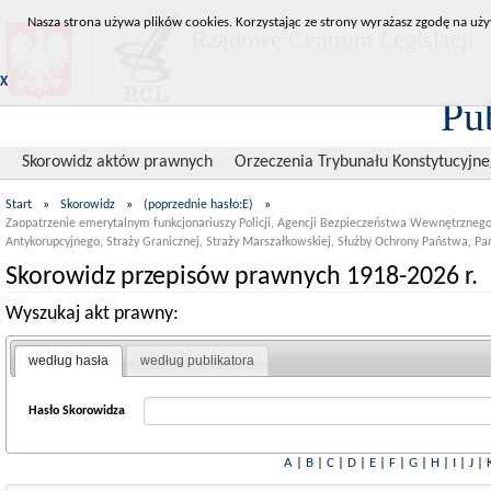
Nasza strona używa plików cookies. Korzystając ze strony wyrażasz zgodę na uży
Rządowe Centrum Legislacji
X
Pu
Skorowidz aktów prawnych
Orzeczenia Trybunału Konstytucyjn
Start
»
Skorowidz
»
(poprzednie hasło:E)
»
Zaopatrzenie emerytalnym funkcjonariuszy Policji, Agencji Bezpieczeństwa Wewnętrzne
Antykorupcyjnego, Straży Granicznej, Straży Marszałkowskiej, Służby Ochrony Państwa, Pań
Skorowidz przepisów prawnych 1918-2026 r.
Wyszukaj akt prawny:
według hasła
według publikatora
Hasło Skorowidza
A
|
B
|
C
|
D
|
E
|
F
|
G
|
H
|
I
|
J
|