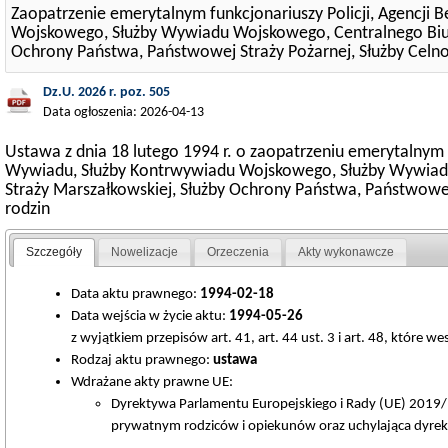
Zaopatrzenie emerytalnym funkcjonariuszy Policji, Agencj
Wojskowego, Służby Wywiadu Wojskowego, Centralnego Biura 
Ochrony Państwa, Państwowej Straży Pożarnej, Służby Celno-
Dz.U. 2026 r. poz. 505
Data ogłoszenia: 2026-04-13
Ustawa z dnia 18 lutego 1994 r. o zaopatrzeniu emerytalnym 
Wywiadu, Służby Kontrwywiadu Wojskowego, Służby Wywiadu 
Straży Marszałkowskiej, Służby Ochrony Państwa, Państwowej 
rodzin
Szczegóły
Nowelizacje
Orzeczenia
Akty wykonawcze
Data aktu prawnego:
1994-02-18
Data wejścia w życie aktu:
1994-05-26
z wyjątkiem przepisów art. 41, art. 44 ust. 3 i art. 48, które we
Rodzaj aktu prawnego:
ustawa
Wdrażane akty prawne UE:
Dyrektywa Parlamentu Europejskiego i Rady (UE) 2019
prywatnym rodziców i opiekunów oraz uchylająca dyrekt