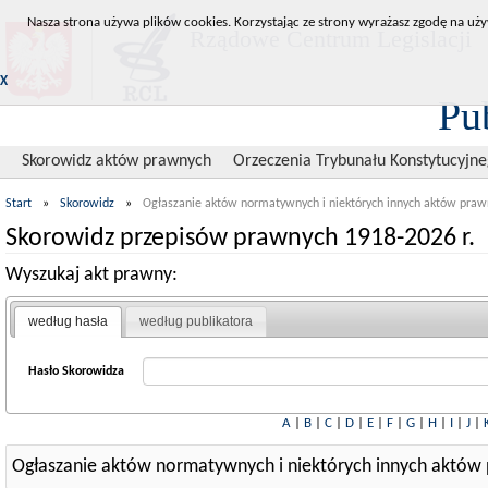
Nasza strona używa plików cookies. Korzystając ze strony wyrażasz zgodę na uży
Rządowe Centrum Legislacji
X
Pu
Skorowidz aktów prawnych
Orzeczenia Trybunału Konstytucyjn
Start
»
Skorowidz
»
Ogłaszanie aktów normatywnych i niektórych innych aktów praw
Skorowidz przepisów prawnych 1918-2026 r.
Wyszukaj akt prawny:
według hasła
według publikatora
Hasło Skorowidza
A
|
B
|
C
|
D
|
E
|
F
|
G
|
H
|
I
|
J
|
Ogłaszanie aktów normatywnych i niektórych innych aktów