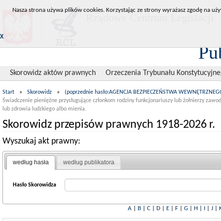
Nasza strona używa plików cookies. Korzystając ze strony wyrażasz zgodę na uży
Rządowe Centrum Legislacji
X
Pu
Skorowidz aktów prawnych
Orzeczenia Trybunału Konstytucyjn
Start
»
Skorowidz
»
(poprzednie hasło:AGENCJA BEZPIECZEŃSTWA WEWNĘTRZNEG
Świadczenie pieniężne przysługujące członkom rodziny funkcjonariuszy lub żołnierzy zawo
lub zdrowia ludzkiego albo mienia.
Skorowidz przepisów prawnych 1918-2026 r.
Wyszukaj akt prawny:
według hasła
według publikatora
Hasło Skorowidza
A
|
B
|
C
|
D
|
E
|
F
|
G
|
H
|
I
|
J
|