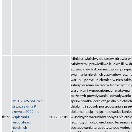
Minister właściwy do spraw zdrowia w
Ministrem Sprawiedliwości określi, w d
szczegółowy tryb umieszczania, przyjm
zwalniania nieletnich z zakładów leczni
warunki pobytu nieletnich w tych zakł
zabezpieczenia zakładów leczniczych 
warunkami wzmocnionego i maksymalne
także tryb powoływania i odwoływania 
Dz.U. 2026 poz. 163
spraw środka leczniczego dla nieletnich,
Ustawa z dnia 9
działania i sposób postępowania z prze
czerwca 2022 r. o
dokumentacją, mając na uwadze konie
8273
wspieraniu i
2022-09-01
właściwych warunków pobytu nieletnic
resocjalizacji
leczniczych, odpowiedniego leczenia, reh
nieletnich
postępowania terapeutycznego wobec n