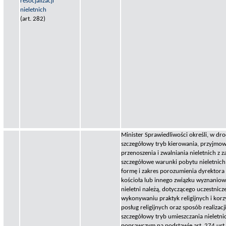
resocjalizacji
nieletnich
(art. 282)
Minister Sprawiedliwości określi, w dr
szczegółowy tryb kierowania, przyjmow
przenoszenia i zwalniania nieletnich z
szczegółowe warunki pobytu nieletnich
formę i zakres porozumienia dyrektor
kościoła lub innego związku wyznaniow
nieletni należą, dotyczącego uczestnicz
wykonywaniu praktyk religijnych i korzy
posług religijnych oraz sposób realizac
szczegółowy tryb umieszczania nieletn
poprawczym na podstawie art. 274 ust.