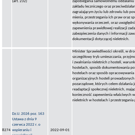
(art. 232)
zapobiegania samowolnemu oddalaniu si
zakładu leczniczego oraz przeciwdział
zagrażającym życiu lub zdrowiu lub po
mienia, przestrzegania ich praw oraz 
wykonywania orzeczeń, oraz uwzględni
zapewnienia prawidłowej realizacji zada
zabezpieczenia danych i informacji za
dokumentacji dotyczącej nieletnich.
Minister Sprawiedliwości określi, w dr
szczegółowy tryb umieszczania, przyj
i zwalniania nieletnich z hosteli, warun
hostelach, sposób dokumentowania pob
hostelach oraz sposób opracowywania
organizacyjnych hosteli prowadzonych 
pozarządowe, których celem działania 
readaptacji społecznej nieletnich, maj
konieczność zapewnienia właściwych 
nieletnich w hostelach i przestrzegania 
Dz.U. 2026 poz. 163
Ustawa z dnia 9
czerwca 2022 r. o
8274
wspieraniu i
2022-09-01