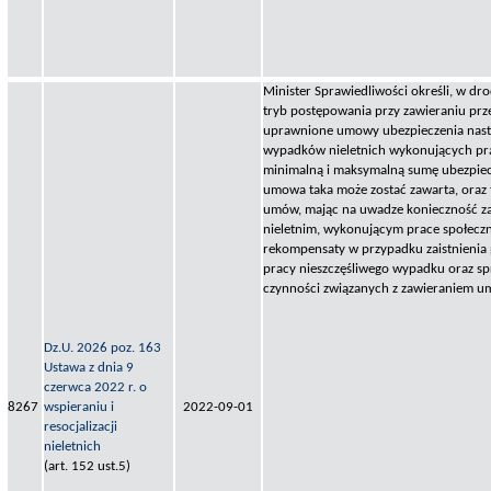
Minister Sprawiedliwości określi, w dr
tryb postępowania przy zawieraniu pr
uprawnione umowy ubezpieczenia nast
wypadków nieletnich wykonujących pra
minimalną i maksymalną sumę ubezpiec
umowa taka może zostać zawarta, oraz 
umów, mając na uwadze konieczność z
nieletnim, wykonującym prace społecz
rekompensaty w przypadku zaistnienia
pracy nieszczęśliwego wypadku oraz 
czynności związanych z zawieraniem u
Dz.U. 2026 poz. 163
Ustawa z dnia 9
czerwca 2022 r. o
8267
wspieraniu i
2022-09-01
resocjalizacji
nieletnich
(art. 152 ust.5)