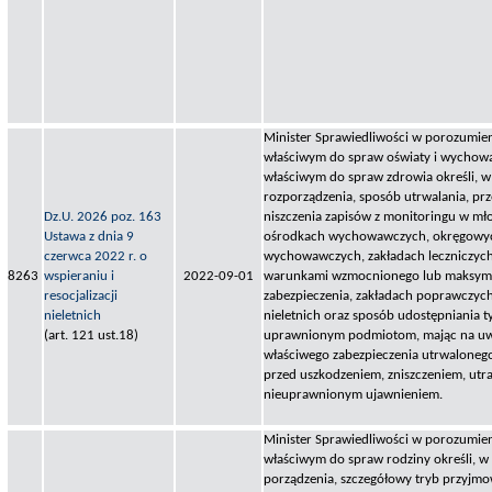
Minister Sprawiedliwości w porozumien
właściwym do spraw oświaty i wychowa
właściwym do spraw zdrowia określi, w
rozporządzenia, sposób utrwalania, pr
Dz.U. 2026 poz. 163
niszczenia zapisów z monitoringu w m
Ustawa z dnia 9
ośrodkach wychowawczych, okręgowy
czerwca 2022 r. o
wychowawczych, zakładach leczniczyc
8263
wspieraniu i
2022-09-01
warunkami wzmocnionego lub maksym
resocjalizacji
zabezpieczenia, zakładach poprawczych
nieletnich
nieletnich oraz sposób udostępniania t
(art. 121 ust.18)
uprawnionym podmiotom, mając na uw
właściwego zabezpieczenia utrwaloneg
przed uszkodzeniem, zniszczeniem, utra
nieuprawnionym ujawnieniem.
Minister Sprawiedliwości w porozumien
właściwym do spraw rodziny określi, w
porządzenia, szczegółowy tryb przyjmo