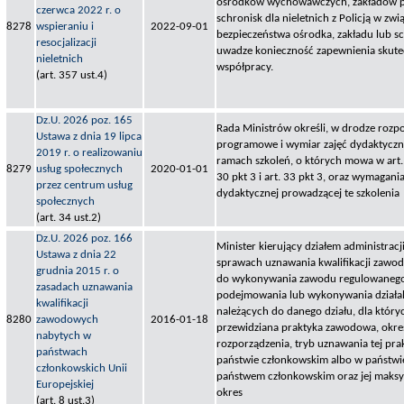
ośrodków wychowawczych, zakładów p
czerwca 2022 r. o
schronisk dla nieletnich z Policją w zw
8278
wspieraniu i
2022-09-01
bezpieczeństwa ośrodka, zakładu lub s
resocjalizacji
uwadze konieczność zapewnienia skutec
nieletnich
współpracy.
(art. 357 ust.4)
Dz.U. 2026 poz. 165
Rada Ministrów określi, w drodze roz
Ustawa z dnia 19 lipca
programowe i wymiar zajęć dydaktycz
2019 r. o realizowaniu
ramach szkoleń, o których mowa w art. 2
8279
usług społecznych
2020-01-01
30 pkt 3 i art. 33 pkt 3, oraz wymagani
przez centrum usług
dydaktycznej prowadzącej te szkolenia
społecznych
(art. 34 ust.2)
Dz.U. 2026 poz. 166
Minister kierujący działem administrac
Ustawa z dnia 22
sprawach uznawania kwalifikacji zaw
grudnia 2015 r. o
do wykonywania zawodu regulowanego
zasadach uznawania
podejmowania lub wykonywania działal
kwalifikacji
należących do danego działu, dla któryc
8280
zawodowych
2016-01-18
przewidziana praktyka zawodowa, okreś
nabytych w
rozporządzenia, tryb uznawania tej pra
państwach
państwie członkowskim albo w państw
członkowskich Unii
państwem członkowskim oraz jej maks
Europejskiej
okres
(art. 8 ust.3)