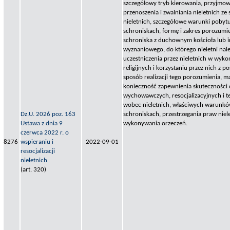
szczegółowy tryb kierowania, przyjmow
przenoszenia i zwalniania nieletnich ze 
nieletnich, szczegółowe warunki pobytu
schroniskach, formę i zakres porozumi
schroniska z duchownym kościoła lub 
wyznaniowego, do którego nieletni nal
uczestniczenia przez nieletnich w wyk
religijnych i korzystaniu przez nich z po
sposób realizacji tego porozumienia, 
konieczność zapewnienia skuteczności
wychowawczych, resocjalizacyjnych i 
wobec nieletnich, właściwych warunkó
Dz.U. 2026 poz. 163
schroniskach, przestrzegania praw nie
Ustawa z dnia 9
wykonywania orzeczeń.
czerwca 2022 r. o
8276
wspieraniu i
2022-09-01
resocjalizacji
nieletnich
(art. 320)