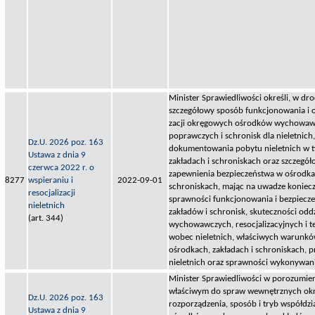
Minister Sprawiedliwości określi, w dr
szczegółowy sposób funkcjonowania i o
zacji okręgowych ośrodków wychowaw
poprawczych i schronisk dla nieletnich
Dz.U. 2026 poz. 163
dokumentowania pobytu nieletnich w t
Ustawa z dnia 9
zakładach i schroniskach oraz szczegó
czerwca 2022 r. o
zapewnienia bezpieczeństwa w ośrodkac
8277
wspieraniu i
2022-09-01
schroniskach, mając na uwadze koniec
resocjalizacji
sprawności funkcjonowania i bezpiecz
nieletnich
zakładów i schronisk, skuteczności odd
(art. 344)
wychowawczych, resocjalizacyjnych i 
wobec nieletnich, właściwych warunkó
ośrodkach, zakładach i schroniskach, p
nieletnich oraz sprawności wykonywani
Minister Sprawiedliwości w porozumien
właściwym do spraw wewnętrznych okre
Dz.U. 2026 poz. 163
rozporządzenia, sposób i tryb współdz
Ustawa z dnia 9