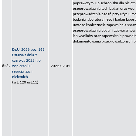
poprawczym lub schronisku dla nieletn
przeprowadzania tych badań oraz wzo
przeprowadzenia badań przy użyciu m
badania laboratoryjnego i badań labor
uwadze konieczność zapewnienia spra
przeprowadzania badań i zagwarantow
ich wyników oraz zapewnienie prawid
dokumentowania przeprowadzonych b
Dz.U. 2026 poz. 163
Ustawa z dnia 9
czerwca 2022 r. o
8262
wspieraniu i
2022-09-01
resocjalizacji
nieletnich
(art. 120 ust.11)