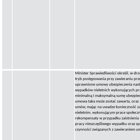
Minister Sprawiedliwości określi, w dr
tryb postępowania przy zawieraniu pr
uprawnione umowy ubezpieczenia nast
wypadków nieletnich wykonujących pra
minimalną i maksymalną sumę ubezpiec
umowa taka może zostać zawarta, oraz 
umów, mając na uwadze konieczność z
nieletnim, wykonującym prace społecz
rekompensaty w przypadku zaistnienia
pracy nieszczęśliwego wypadku oraz 
czynności związanych z zawieraniem u