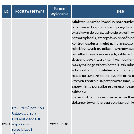
Termin
Lp.
Podstawa prawna
Treść
wykonania
Minister Sprawiedliwości w porozumien
właściwym do spraw oświaty i wychowa
właściwym do spraw zdrowia określi, w
rozporządzenia, szczegółowy sposób p
kontroli osobistej nieletnich umieszcz
młodzieżowych ośrodkach wychowawc
ośrodkach wychowawczych, zakładach 
dysponujących warunkami wzmocnion
maksymalnego zabezpieczenia, zakłada
schroniskach dla nieletnich oraz wzór p
mając na uwadze poszanowanie praw ni
których kontrole są przeprowadzane, 
zapewnienia porządku prawnego i bezp
zakładów
i schronisk oraz zapewnienie prawidł
dokumentowania przeprowadzanych ko
Dz.U. 2026 poz. 163
Ustawa z dnia 9
czerwca 2022 r. o
8261
wspieraniu i
2022-09-01
resocjalizacji