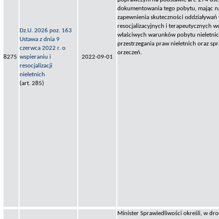
dokumentowania tego pobytu, mając n
zapewnienia skuteczności oddziaływa
resocjalizacyjnych i terapeutycznych w
Dz.U. 2026 poz. 163
właściwych warunków pobytu nieletnic
Ustawa z dnia 9
przestrzegania praw nieletnich oraz 
czerwca 2022 r. o
orzeczeń.
8275
wspieraniu i
2022-09-01
resocjalizacji
nieletnich
(art. 285)
Minister Sprawiedliwości określi, w dr