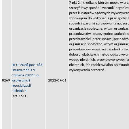
7 pkt 2, i środka, o którym mowa w art. 
szczegółowy sposób i warunki organizo
przez kuratorów sądowych wykonywania
zobowiązań do wykonania prac społecz
sposób i warunki sprawowania nadzoru 
organizacje społeczne, w tym organiza
pracodawców i osoby godne zaufania o
przedstawicieli przez sprawujące nadzó
organizacje społeczne, w tym organizac
pracodawców, mając na uwadze koniec
doboru właściwych metod oddziaływa
wobec nieletnich, prawidłowe wypełni
Dz.U. 2026 poz. 163
nieletnich, ich rodziców albo opiekun
Ustawa z dnia 9
wykonywania orzeczeń.
czerwca 2022 r. o
8269
wspieraniu i
2022-09-01
resocjalizacji
nieletnich
(art. 161)