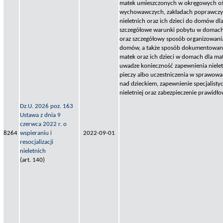
matek umieszczonych w okręgowych o
wychowawczych, zakładach poprawczyc
nieletnich oraz ich dzieci do domów dla
szczegółowe warunki pobytu w domach d
oraz szczegółowy sposób organizowania 
domów, a także sposób dokumentowani
matek oraz ich dzieci w domach dla matk
uwadze konieczność zapewnienia niele
pieczy albo uczestniczenia w sprawowan
nad dzieckiem, zapewnienie specjalistyc
nieletniej oraz zabezpieczenie prawidł
Dz.U. 2026 poz. 163
Ustawa z dnia 9
czerwca 2022 r. o
8264
wspieraniu i
2022-09-01
resocjalizacji
nieletnich
(art. 140)