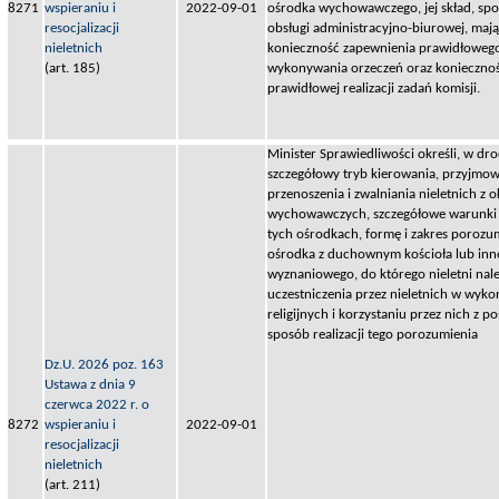
8271
wspieraniu i
2022-09-01
ośrodka wychowawczego, jej skład, spo
resocjalizacji
obsługi administracyjno-biurowej, maj
nieletnich
konieczność zapewnienia prawidłoweg
(art. 185)
wykonywania orzeczeń oraz konieczno
prawidłowej realizacji zadań komisji.
Minister Sprawiedliwości określi, w dr
szczegółowy tryb kierowania, przyjmow
przenoszenia i zwalniania nieletnich 
wychowawczych, szczegółowe warunki 
tych ośrodkach, formę i zakres porozu
ośrodka z duchownym kościoła lub inn
wyznaniowego, do którego nieletni nal
uczestniczenia przez nieletnich w wyk
religijnych i korzystaniu przez nich z po
sposób realizacji tego porozumienia
Dz.U. 2026 poz. 163
Ustawa z dnia 9
czerwca 2022 r. o
8272
wspieraniu i
2022-09-01
resocjalizacji
nieletnich
(art. 211)