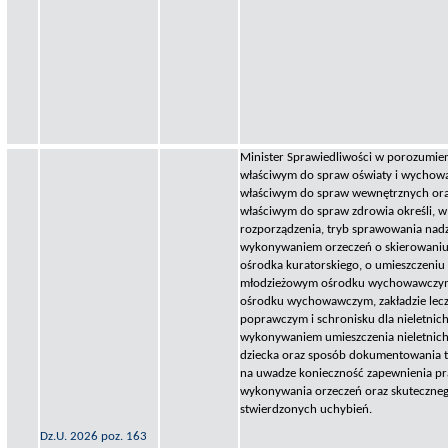
Minister Sprawiedliwości w porozumien
właściwym do spraw oświaty i wychowa
właściwym do spraw wewnętrznych ora
właściwym do spraw zdrowia określi, w
rozporządzenia, tryb sprawowania nad
wykonywaniem orzeczeń o skierowaniu 
ośrodka kuratorskiego, o umieszczeniu 
młodzieżowym ośrodku wychowawczy
ośrodku wychowawczym, zakładzie lecz
poprawczym i schronisku dla nieletnich
wykonywaniem umieszczenia nieletnich 
dziecka oraz sposób dokumentowania t
na uwadze konieczność zapewnienia p
wykonywania orzeczeń oraz skuteczne
stwierdzonych uchybień.
Dz.U. 2026 poz. 163