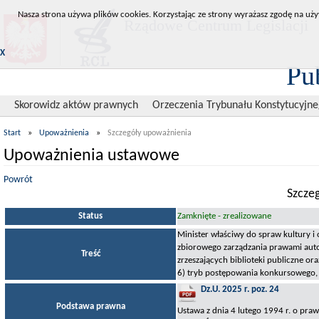
Nasza strona używa plików cookies. Korzystając ze strony wyrażasz zgodę na uży
Rządowe Centrum Legislacji
X
Pu
Skorowidz aktów prawnych
Orzeczenia Trybunału Konstytucyjn
Start
»
Upoważnienia
»
Szczegóły upoważnienia
Upoważnienia ustawowe
Powrót
Szcze
Status
Zamknięte - zrealizowane
Minister właściwy do spraw kultury i
zbiorowego zarządzania prawami auto
Treść
zrzeszających biblioteki publiczne or
6) tryb postępowania konkursowego, m
Dz.U. 2025 r. poz. 24
Podstawa prawna
Ustawa z dnia 4 lutego 1994 r. o pr