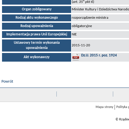
4
(
art. 35
pkt 6
)
Organ zobligowany
Minister Kultury i Dziedzictwa Naro
Rodzaj aktu wykonawczego
rozporządzenie ministra
Rodzaj upoważnienia
obligatoryjne
Implementacja prawa Unii Europejskiej
NIE
Ustawowy termin wykonania
2015-11-20
upoważnienia
Dz.U. 2015 r. poz. 1924
Akt wykonawczy
Powrót
Mapa strony
Polityka
© Rządow