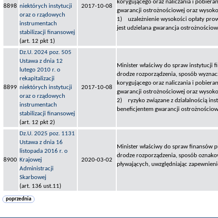
korygującego oraz naliczania i pobieran
8898
niektórych instytucji
2017-10-08
gwarancji ostrożnościowej oraz wysokoś
oraz o rządowych
1) uzależnienie wysokości opłaty prowi
instrumentach
jest udzielana gwarancja ostrożnościo
stabilizacji finansowej
(art. 12 pkt 1)
Dz.U. 2024 poz. 505
Ustawa z dnia 12
Minister właściwy do spraw instytucji f
lutego 2010 r. o
drodze rozporządzenia, sposób wyznac
rekapitalizacji
korygującego oraz naliczania i pobieran
8899
niektórych instytucji
2017-10-08
gwarancji ostrożnościowej oraz wysokoś
oraz o rządowych
2) ryzyko związane z działalnością inst
instrumentach
beneficjentem gwarancji ostrożnościow
stabilizacji finansowej
(art. 12 pkt 2)
Dz.U. 2025 poz. 1131
Ustawa z dnia 16
Minister właściwy do spraw finansów pu
listopada 2016 r. o
drodze rozporządzenia, sposób oznako
8900
Krajowej
2020-03-02
pływających, uwzględniając zapewnienie 
Administracji
Skarbowej
(art. 136 ust.11)
poprzednia