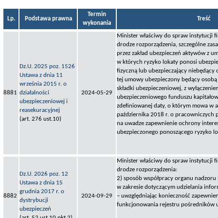
Termin
Lp.
Podstawa prawna
Treść
wykonania
Minister właściwy do spraw instytucji f
drodze rozporządzenia, szczególne zas
przez zakład ubezpieczeń aktywów z um
w których ryzyko lokaty ponosi ubezpi
Dz.U. 2025 poz. 1526
fizyczną lub ubezpieczający niebędący os
Ustawa z dnia 11
tej umowy ubezpieczony będący osobą f
września 2015 r. o
składki ubezpieczeniowej, z wyłączeni
8881
działalności
2024-05-29
ubezpieczeniowego funduszu kapitało
ubezpieczeniowej i
zdefiniowanej daty, o którym mowa w ar
reasekuracyjnej
października 2018 r. o pracowniczych 
(art. 276 ust.10)
na uwadze zapewnienie ochrony intere
ubezpieczonego ponoszącego ryzyko lo
Minister właściwy do spraw instytucji f
drodze rozporządzenia:
Dz.U. 2026 poz. 12
2) sposób współpracy organu nadzoru i
Ustawa z dnia 15
w zakresie dotyczącym udzielania infor
grudnia 2017 r. o
8882
2024-09-29
– uwzględniając konieczność zapewnie
dystrybucji
funkcjonowania rejestru pośredników
ubezpieczeń
(art. 52 ust.10 pkt 2)