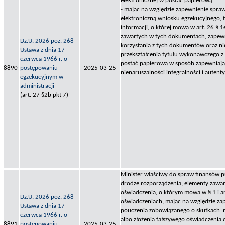
elektronicznej w postać papierową
- mając na względzie zapewnienie spra
elektroniczną wniosku egzekucyjnego,
informacji, o której mowa w art. 26 § 
zawartych w tych dokumentach, zapew
Dz.U. 2026 poz. 268
korzystania z tych dokumentów oraz ni
Ustawa z dnia 17
przekształcenia tytułu wykonawczego z 
czerwca 1966 r. o
postać papierową w sposób zapewniają
8890
postępowaniu
2025-03-25
nienaruszalności integralności i autenty
egzekucyjnym w
administracji
(art. 27 §2b pkt 7)
Minister właściwy do spraw finansów pu
drodze rozporządzenia, elementy zawar
oświadczenia, o którym mowa w § 1 i art
Dz.U. 2026 poz. 268
oświadczeniach, mając na względzie za
Ustawa z dnia 17
pouczenia zobowiązanego o skutkach n
czerwca 1966 r. o
albo złożenia fałszywego oświadczenia 
8891
postępowaniu
2025-03-25