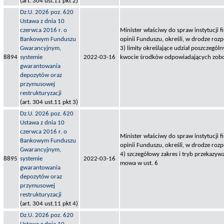
(art. 304 ust.11 pkt 2)
Dz.U. 2026 poz. 620
Ustawa z dnia 10
czerwca 2016 r. o
Minister właściwy do spraw instytucji 
Bankowym Funduszu
opinii Funduszu, określi, w drodze roz
Gwarancyjnym,
3) limity określające udział poszczegó
8894
systemie
2022-03-16
kwocie środków odpowiadających zobo
gwarantowania
depozytów oraz
przymusowej
restrukturyzacji
(art. 304 ust.11 pkt 3)
Dz.U. 2026 poz. 620
Ustawa z dnia 10
czerwca 2016 r. o
Minister właściwy do spraw instytucji 
Bankowym Funduszu
opinii Funduszu, określi, w drodze roz
Gwarancyjnym,
4) szczegółowy zakres i tryb przekazywa
8895
systemie
2022-03-16
mowa w ust. 6
gwarantowania
depozytów oraz
przymusowej
restrukturyzacji
(art. 304 ust.11 pkt 4)
Dz.U. 2026 poz. 620