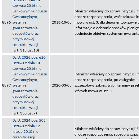
Ustawa z dnia 10
czerwca 2016 r. o
Bankowym Funduszu
Minister właściwy do spraw instytucji f
Gwarancyjnym,
drodze rozporządzenia, wzór arkusza i
8896
systemie
2016-10-08
mowa w ust. 3, dla deponentów zawie
gwarantowania
informacje o ochronie środków pieni
depozytów oraz
podmiocie objętym systemem gwarant
przymusowej
restrukturyzacji
(art. 318 ust.10)
Dz.U. 2026 poz. 620
Ustawa z dnia 10
czerwca 2016 r. o
Bankowym Funduszu
Minister właściwy do spraw instytucji 
Gwarancyjnym,
drodze rozporządzenia, po zasięgnięciu
8897
systemie
2020-03-08
szczegółowy zakres, tryb i terminy prze
gwarantowania
których mowa w ust. 3
depozytów oraz
przymusowej
restrukturyzacji
(art. 330 ust.7)
Dz.U. 2024 poz. 505
Ustawa z dnia 12
Minister właściwy do spraw instytucji f
lutego 2010 r. o
drodze rozporządzenia, sposób wyznac
rekapitalizacji