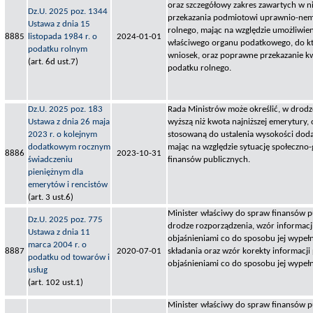
oraz szczegółowy zakres zawartych w 
Dz.U. 2025 poz. 1344
przekazania podmiotowi uprawnio-nem
Ustawa z dnia 15
rolnego, mając na względzie umożliwieni
8885
listopada 1984 r. o
2024-01-01
właściwego organu podatkowego, do któ
podatku rolnym
wniosek, oraz poprawne przekazanie k
(art. 6d ust.7)
podatku rolnego.
Dz.U. 2025 poz. 183
Rada Ministrów może określić, w drodz
Ustawa z dnia 26 maja
wyższą niż kwota najniższej emerytury, 
2023 r. o kolejnym
stosowaną do ustalenia wysokości dod
dodatkowym rocznym
mając na względzie sytuację społeczno
8886
2023-10-31
świadczeniu
finansów publicznych.
pieniężnym dla
emerytów i rencistów
(art. 3 ust.6)
Minister właściwy do spraw finansów pu
Dz.U. 2025 poz. 775
drodze rozporządzenia, wzór informac
Ustawa z dnia 11
objaśnieniami co do sposobu jej wypełn
marca 2004 r. o
8887
2020-07-01
składania oraz wzór korekty informacj
podatku od towarów i
objaśnieniami co do sposobu jej wypełn
usług
(art. 102 ust.1)
Minister właściwy do spraw finansów p