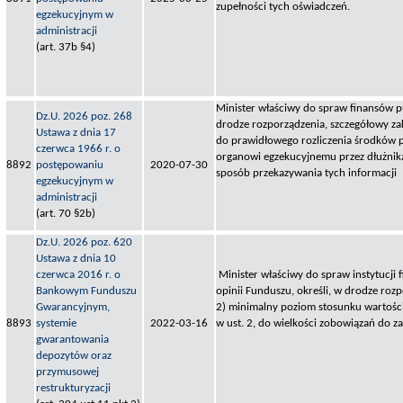
zupełności tych oświadczeń.
egzekucyjnym w
administracji
(art. 37b §4)
Minister właściwy do spraw finansów pu
Dz.U. 2026 poz. 268
drodze rozporządzenia, szczegółowy za
Ustawa z dnia 17
do prawidłowego rozliczenia środków 
czerwca 1966 r. o
organowi egzekucyjnemu przez dłużnika 
8892
postępowaniu
2020-07-30
sposób przekazywania tych informacji
egzekucyjnym w
administracji
(art. 70 §2b)
Dz.U. 2026 poz. 620
Ustawa z dnia 10
czerwca 2016 r. o
Minister właściwy do spraw instytucji 
Bankowym Funduszu
opinii Funduszu, określi, w drodze roz
Gwarancyjnym,
2) minimalny poziom stosunku wartośc
8893
systemie
2022-03-16
w ust. 2, do wielkości zobowiązań do za
gwarantowania
depozytów oraz
przymusowej
restrukturyzacji