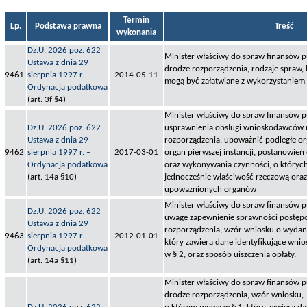
Termin
Lp.
Podstawa prawna
Treść
wykonania
Dz.U. 2026 poz. 622
Minister właściwy do spraw finansów pu
Ustawa z dnia 29
drodze rozporządzenia, rodzaje spraw, 
9461
sierpnia 1997 r. –
2014-05-11
mogą być załatwiane z wykorzystaniem
Ordynacja podatkowa
(art. 3f §4)
Minister właściwy do spraw finansów p
Dz.U. 2026 poz. 622
usprawnienia obsługi wnioskodawców 
Ustawa z dnia 29
rozporządzenia, upoważnić podległe o
9462
sierpnia 1997 r. –
2017-03-01
organ pierwszej instancji, postanowień
Ordynacja podatkowa
oraz wykonywania czynności, o których
(art. 14a §10)
jednocześnie właściwość rzeczową ora
upoważnionych organów
Minister właściwy do spraw finansów p
Dz.U. 2026 poz. 622
uwagę zapewnienie sprawności postępo
Ustawa z dnia 29
rozporządzenia, wzór wniosku o wydanie
9463
sierpnia 1997 r. –
2012-01-01
który zawiera dane identyfikujące wn
Ordynacja podatkowa
w § 2, oraz sposób uiszczenia opłaty.
(art. 14a §11)
Minister właściwy do spraw finansów pu
drodze rozporządzenia, wzór wniosku,