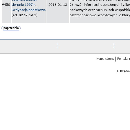
9480
sierpnia 1997 r. –
2018-01-13
2) wzór informacji o założonych i zl
Ordynacja podatkowa
bankowych oraz rachunkach w spółdzie
(art. 82 §7 pkt 2)
oszczędnościowo-kredytowych, o któr
poprzednia
Mapa strony
Polityka
© Rządow