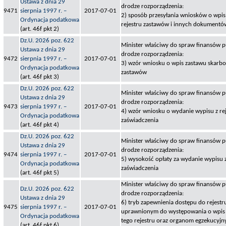
Ustawa z dnia 29
drodze rozporządzenia:
9471
sierpnia 1997 r. –
2017-07-01
2) sposób przesyłania wniosków o wpi
Ordynacja podatkowa
rejestru zastawów i innych dokumentó
(art. 46f pkt 2)
Dz.U. 2026 poz. 622
Minister właściwy do spraw finansów pu
Ustawa z dnia 29
drodze rozporządzenia:
9472
sierpnia 1997 r. –
2017-07-01
3) wzór wniosku o wpis zastawu skarbo
Ordynacja podatkowa
zastawów
(art. 46f pkt 3)
Dz.U. 2026 poz. 622
Minister właściwy do spraw finansów pu
Ustawa z dnia 29
drodze rozporządzenia:
9473
sierpnia 1997 r. –
2017-07-01
4) wzór wniosku o wydanie wypisu z re
Ordynacja podatkowa
zaświadczenia
(art. 46f pkt 4)
Dz.U. 2026 poz. 622
Minister właściwy do spraw finansów pu
Ustawa z dnia 29
drodze rozporządzenia:
9474
sierpnia 1997 r. –
2017-07-01
5) wysokość opłaty za wydanie wypisu z
Ordynacja podatkowa
zaświadczenia
(art. 46f pkt 5)
Minister właściwy do spraw finansów pu
Dz.U. 2026 poz. 622
drodze rozporządzenia:
Ustawa z dnia 29
6) tryb zapewnienia dostępu do rejes
9475
sierpnia 1997 r. –
2017-07-01
uprawnionym do występowania o wpis
Ordynacja podatkowa
tego rejestru oraz organom egzekucyjn
(art. 46f pkt 6)