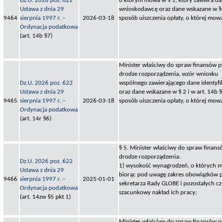
Dz.U. 2026 poz. 622
o którym mowa w § 1, który zawiera da
Ustawa z dnia 29
wnioskodawcę oraz dane wskazane w § 
9464
sierpnia 1997 r. –
2026-03-18
sposób uiszczenia opłaty, o której mowa
Ordynacja podatkowa
(art. 14b §7)
Minister właściwy do spraw finansów pu
drodze rozporządzenia, wzór wniosku
Dz.U. 2026 poz. 622
wspólnego zawierającego dane identyf
Ustawa z dnia 29
oraz dane wskazane w § 2 i w art. 14b §
9465
sierpnia 1997 r. –
2026-03-18
sposób uiszczenia opłaty, o której mow
Ordynacja podatkowa
(art. 14r §6)
§ 5. Minister właściwy do spraw finans
drodze rozporządzenia:
Dz.U. 2026 poz. 622
1) wysokość wynagrodzeń, o których mo
Ustawa z dnia 29
biorąc pod uwagę zakres obowiązków 
9466
sierpnia 1997 r. –
2025-01-01
sekretarza Rady GLOBE i pozostałych 
Ordynacja podatkowa
szacunkowy nakład ich pracy;
(art. 14zw §5 pkt 1)
Minister właściwy do spraw finansów pu