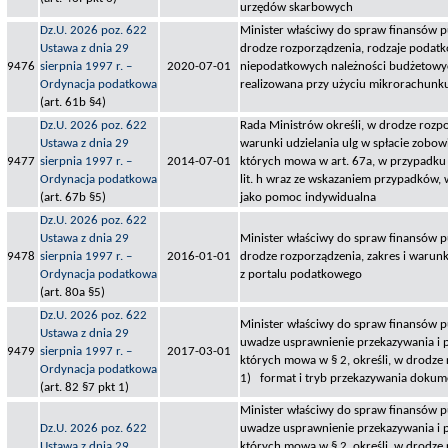
urzędów skarbowych
Dz.U. 2026 poz. 622
Minister właściwy do spraw finansów pu
Ustawa z dnia 29
drodze rozporządzenia, rodzaje podatk
9476
sierpnia 1997 r. –
2020-07-01
niepodatkowych należności budżetowych
Ordynacja podatkowa
realizowana przy użyciu mikrorachun
(art. 61b §4)
Dz.U. 2026 poz. 622
Rada Ministrów określi, w drodze rozp
Ustawa z dnia 29
warunki udzielania ulg w spłacie zobo
9477
sierpnia 1997 r. –
2014-07-01
których mowa w art. 67a, w przypadku
Ordynacja podatkowa
lit. h wraz ze wskazaniem przypadków, w
(art. 67b §5)
jako pomoc indywidualna
Dz.U. 2026 poz. 622
Ustawa z dnia 29
Minister właściwy do spraw finansów pu
9478
sierpnia 1997 r. –
2016-01-01
drodze rozporządzenia, zakres i warunk
Ordynacja podatkowa
z portalu podatkowego
(art. 80a §5)
Dz.U. 2026 poz. 622
Minister właściwy do spraw finansów p
Ustawa z dnia 29
uwadze usprawnienie przekazywania i p
9479
sierpnia 1997 r. –
2017-03-01
których mowa w § 2, określi, w drodze 
Ordynacja podatkowa
1) format i tryb przekazywania dokum
(art. 82 §7 pkt 1)
Minister właściwy do spraw finansów p
Dz.U. 2026 poz. 622
uwadze usprawnienie przekazywania i p
Ustawa z dnia 29
których mowa w § 2, określi, w drodze 