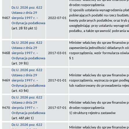
drodze rozporządzenia:
Dz.U. 2026 poz. 622
1) sposób ustalania wynagrodzenia pła
Ustawa z dnia 29
pobierających podatki na rzecz budżetu
9467
sierpnia 1997 r. –
2022-07-01
kwoty pobranych podatków, oraz tryb 
Ordynacja podatkowa
uwzględniając przy ustalaniu wynagrod
(art. 28 §3 pkt 1)
podatku, a także sprawność pobrania 
Dz.U. 2026 poz. 622
Minister właściwy do spraw finansów p
Ustawa z dnia 29
zapewnienia jednolitości składanych oś
9468
sierpnia 1997 r. –
2017-03-01
rozporządzenia, wzór formularza oświ
Ordynacja podatkowa
§ 1
(art. 39 §5)
Dz.U. 2026 poz. 622
Ustawa z dnia 29
Minister właściwy do spraw finansów p
9469
sierpnia 1997 r. –
2017-01-01
rozporządzenia, wyznacza organ podleg
Ordynacja podatkowa
lub nadzorowany do prowadzenia reje
(art. 43 §4)
Dz.U. 2026 poz. 622
Ustawa z dnia 29
Minister właściwy do spraw finansów pu
9470
sierpnia 1997 r. –
2017-07-01
drodze rozporządzenia:
Ordynacja podatkowa
1) strukturę rejestru zastawów
(art. 46f pkt 1)
Dz.U. 2026 poz. 622
Minister właściwy do spraw finansów pu