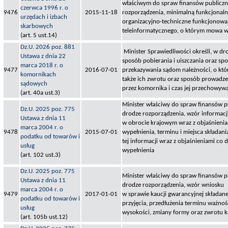
właściwym do spraw finansów publiczny
czerwca 1996 r. o
9476
2015-11-18
rozporządzenia, minimalną funkcjonal
urzędach i izbach
organizacyjno-techniczne funkcjonowa
skarbowych
teleinformatycznego, o którym mowa w
(art. 5 ust.14)
Dz.U. 2026 poz. 881
Minister Sprawiedliwości określi, w dr
Ustawa z dnia 22
sposób pobierania i uiszczania oraz spo
marca 2018 r. o
9477
2016-07-01
przekazywania sądom należności, o któ
komornikach
także ich zwrotu oraz sposób prowadze
sądowych
przez komornika i czas jej przechowyw
(art. 40a ust.3)
Minister właściwy do spraw finansów pu
Dz.U. 2025 poz. 775
drodze rozporządzenia, wzór informac
Ustawa z dnia 11
w obrocie krajowym wraz z objaśnienia
marca 2004 r. o
9478
2015-07-01
wypełnienia, terminu i miejsca składani
podatku od towarów i
tej informacji wraz z objaśnieniami co 
usług
wypełnienia
(art. 102 ust.3)
Dz.U. 2025 poz. 775
Minister właściwy do spraw finansów pu
Ustawa z dnia 11
drodze rozporządzenia, wzór wniosku
marca 2004 r. o
9479
2017-01-01
w sprawie kaucji gwarancyjnej składa
podatku od towarów i
przyjęcia, przedłużenia terminu ważnoś
usług
wysokości, zmiany formy oraz zwrotu k
(art. 105b ust.12)