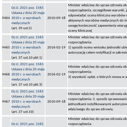
Minister właściwy do spraw zdrowia okr
Dz.U. 2021 poz. 1565
rozporządzenia, szczegółowe warunki, 
Ustawa z dnia 20 maja
odpowiadać ocena kliniczna wyrobów 
9464
2010 r. o wyrobach
2010-09-18
aktywnych wyrobów medycznych do imp
medycznych
uwagę konieczność zapewnienia wiary
(art. 39 ust.5)
oceny klinicznej
Dz.U. 2021 poz. 1565
Minister właściwy do spraw zdrowia okr
Ustawa z dnia 20 maja
rozporządzenia:
9465
2010 r. o wyrobach
2016-02-19
1) sposób oceny wniosku jednostki ubie
medycznych
autoryzację celem notyfikacji w zakre
(art. 37 ust.10 pkt 1)
Dz.U. 2021 poz. 1565
Minister właściwy do spraw zdrowia okr
Ustawa z dnia 20 maja
rozporządzenia:
9466
2010 r. o wyrobach
2016-02-19
3) wysokość opłat, o których mowa w ar
medycznych
(art. 37 ust.10 pkt 3)
Dz.U. 2021 poz. 1565
Minister właściwy do spraw zdrowia okr
Ustawa z dnia 20 maja
rozporządzenia: 3. sposób sprawowani
9467
2010 r. o wyrobach
2010-09-18
jednostkami notyfikowanymi autoryzow
medycznych
właściwego do spraw zdrowia,
(art. 37 ust.10)
Minister właściwy do spraw zdrowia okr
Dz.U. 2021 poz. 1565
rozporządzenia: