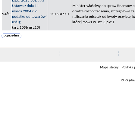
Dz.U. 2025 poz. 775
Ustawa z dnia 11
Minister właściwy do spraw finansów pu
marca 2004 r. o
drodze rozporządzenia, szczegółowe za
9480
2015-07-01
podatku od towarów i
naliczania odsetek od kwoty przyjętej k
usług
której mowa w ust. 3 pkt 1
(art. 105b ust.13)
poprzednia
Mapa strony
Polityka
© Rządow