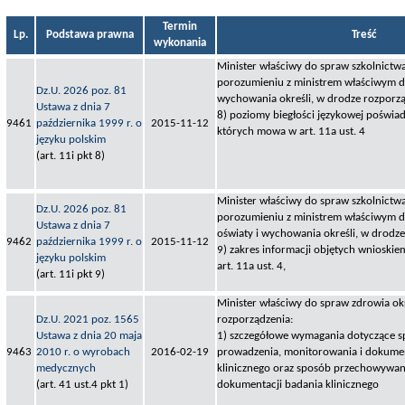
Termin
Lp.
Podstawa prawna
Treść
wykonania
Minister właściwy do spraw szkolnictw
porozumieniu z ministrem właściwym d
Dz.U. 2026 poz. 81
wychowania określi, w drodze rozporzą
Ustawa z dnia 7
8) poziomy biegłości językowej poświ
9461
października 1999 r. o
2015-11-12
których mowa w art. 11a ust. 4
języku polskim
(art. 11i pkt 8)
Minister właściwy do spraw szkolnictw
Dz.U. 2026 poz. 81
porozumieniu z ministrem właściwym 
Ustawa z dnia 7
oświaty i wychowania określi, w drodze
9462
października 1999 r. o
2015-11-12
9) zakres informacji objętych wnioski
języku polskim
art. 11a ust. 4,
(art. 11i pkt 9)
Minister właściwy do spraw zdrowia okr
Dz.U. 2021 poz. 1565
rozporządzenia:
Ustawa z dnia 20 maja
1) szczegółowe wymagania dotyczące s
9463
2010 r. o wyrobach
2016-02-19
prowadzenia, monitorowania i dokume
medycznych
klinicznego oraz sposób przechowywa
(art. 41 ust.4 pkt 1)
dokumentacji badania klinicznego