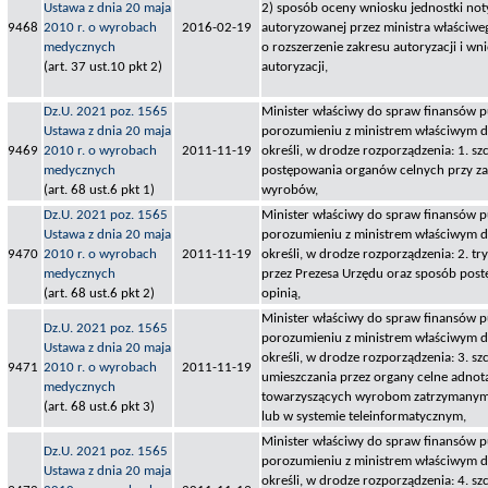
Ustawa z dnia 20 maja
2) sposób oceny wniosku jednostki not
9468
2010 r. o wyrobach
2016-02-19
autoryzowanej przez ministra właściw
medycznych
o rozszerzenie zakresu autoryzacji i w
(art. 37 ust.10 pkt 2)
autoryzacji,
Dz.U. 2021 poz. 1565
Minister właściwy do spraw finansów p
Ustawa z dnia 20 maja
porozumieniu z ministrem właściwym d
9469
2010 r. o wyrobach
2011-11-19
określi, w drodze rozporządzenia: 1. s
medycznych
postępowania organów celnych przy z
(art. 68 ust.6 pkt 1)
wyrobów,
Dz.U. 2021 poz. 1565
Minister właściwy do spraw finansów p
Ustawa z dnia 20 maja
porozumieniu z ministrem właściwym d
9470
2010 r. o wyrobach
2011-11-19
określi, w drodze rozporządzenia: 2. t
medycznych
przez Prezesa Urzędu oraz sposób post
(art. 68 ust.6 pkt 2)
opinią,
Minister właściwy do spraw finansów p
Dz.U. 2021 poz. 1565
porozumieniu z ministrem właściwym d
Ustawa z dnia 20 maja
określi, w drodze rozporządzenia: 3. s
9471
2010 r. o wyrobach
2011-11-19
umieszczania przez organy celne adno
medycznych
towarzyszących wyrobom zatrzymanym 
(art. 68 ust.6 pkt 3)
lub w systemie teleinformatycznym,
Minister właściwy do spraw finansów p
Dz.U. 2021 poz. 1565
porozumieniu z ministrem właściwym d
Ustawa z dnia 20 maja
określi, w drodze rozporządzenia: 4. s