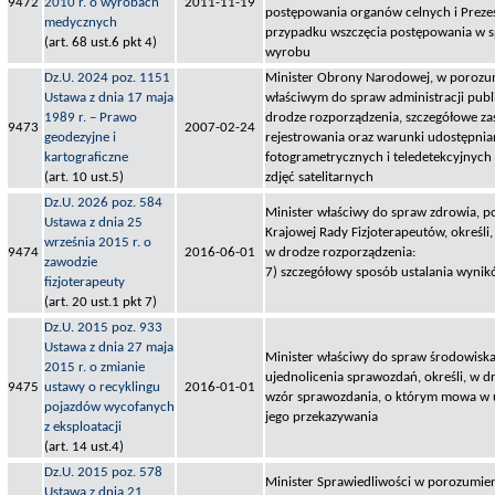
9472
2010 r. o wyrobach
2011-11-19
postępowania organów celnych i Preze
medycznych
przypadku wszczęcia postępowania w s
(art. 68 ust.6 pkt 4)
wyrobu
Dz.U. 2024 poz. 1151
Minister Obrony Narodowej, w porozum
Ustawa z dnia 17 maja
właściwym do spraw administracji publi
1989 r. – Prawo
drodze rozporządzenia, szczegółowe za
9473
2007-02-24
geodezyjne i
rejestrowania oraz warunki udostępnia
kartograficzne
fotogrametrycznych i teledetekcyjnych 
(art. 10 ust.5)
zdjęć satelitarnych
Dz.U. 2026 poz. 584
Minister właściwy do spraw zdrowia, po
Ustawa z dnia 25
Krajowej Rady Fizjoterapeutów, określi,
września 2015 r. o
9474
2016-06-01
w drodze rozporządzenia:
zawodzie
7) szczegółowy sposób ustalania wyni
fizjoterapeuty
(art. 20 ust.1 pkt 7)
Dz.U. 2015 poz. 933
Ustawa z dnia 27 maja
Minister właściwy do spraw środowiska,
2015 r. o zmianie
ujednolicenia sprawozdań, określi, w d
9475
ustawy o recyklingu
2016-01-01
wzór sprawozdania, o którym mowa w u
pojazdów wycofanych
jego przekazywania
z eksploatacji
(art. 14 ust.4)
Dz.U. 2015 poz. 578
Minister Sprawiedliwości w porozumien
Ustawa z dnia 21