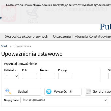
Nasza strona używa plików cookies. Korzystając ze strony wyrażasz zgodę na uży
Rządowe Centrum Legislacji
X
Pu
Skorowidz aktów prawnych
Orzeczenia Trybunału Konstytucyjn
Start
»
Upoważnienia
Upoważnienia ustawowe
Wyszukaj upoważnienie
Publikator
Rok
Numer
Pozycja
St
Grupuj dane: