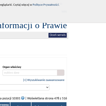
RCL
Dziennik Ustaw
Monitor Polski
eglądarki. Czytaj więcej w
Polityce Prywatności
.
WAI
nformacji o Prawie
Oceń serwis
Organ właściwy
wybierz dane
[+] Wyszukiwanie zaawansowane
ba pozycji 10301
| Wyświetlana strona 478 z 516
procesu