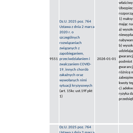
właściwy
Ubezpiec
rozporzą
1) maksy
Dz.U. 2025 poz. 764
mając na
Ustawa z dnia 2 marca
a) wysok
2020 r. o
niewypła
szczególnych
nabywani
rozwiązaniach
b) wysok
związanych z
udzielaj
zapobieganiem,
gwarancj
9551
przeciwdziałaniem i
2026-01-01
podmiot 
zwalczaniem COVID-
gwarancj
19, innych chorób
różnicę 
zakaźnych oraz
zabezpie
wywołanych nimi
kwoty te
sytuacji kryzysowych
c) adekw
(art. 15kc ust.19f pkt
ryzyka dz
1)
przedsię
Dz.U. 2025 poz. 764
Ustawa z dnia 2 marca