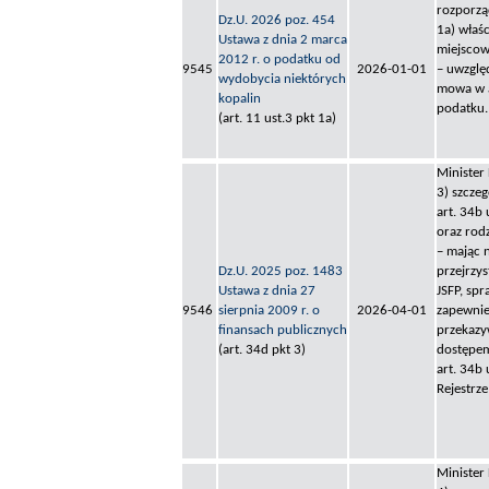
rozporzą
Dz.U. 2026 poz. 454
1a) właś
Ustawa z dnia 2 marca
miejscow
2012 r. o podatku od
9545
2026-01-01
– uwzglę
wydobycia niektórych
mowa w a
kopalin
podatku.
(art. 11 ust.3 pkt 1a)
Minister
3) szcze
art. 34b 
oraz rodz
– mając 
Dz.U. 2025 poz. 1483
przejrzy
Ustawa z dnia 27
JSFP, sp
9546
sierpnia 2009 r. o
2026-04-01
zapewnie
finansach publicznych
przekazy
(art. 34d pkt 3)
dostępem
art. 34b
Rejestrz
Minister