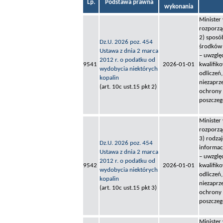
Lp.
Podstawa prawna
wykonania
Minister
rozporzą
2) sposó
Dz.U. 2026 poz. 454
środków 
Ustawa z dnia 2 marca
– uwzglę
2012 r. o podatku od
9541
2026-01-01
kwalifik
wydobycia niektórych
odliczeń
kopalin
niezaprz
(art. 10c ust.15 pkt 2)
ochrony 
poszczeg
Minister
rozporzą
3) rodza
Dz.U. 2026 poz. 454
informac
Ustawa z dnia 2 marca
– uwzglę
2012 r. o podatku od
9542
2026-01-01
kwalifik
wydobycia niektórych
odliczeń
kopalin
niezaprz
(art. 10c ust.15 pkt 3)
ochrony 
poszczeg
Minister