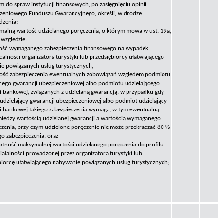
m do spraw instytucji finansowych, po zasięgnięciu opinii
zeniowego Funduszu Gwarancyjnego, określi, w drodze
dzenia:
malną wartość udzielanego poręczenia, o którym mowa w ust. 19a,
 względzie:
ość wymaganego zabezpieczenia finansowego na wypadek
calności organizatora turystyki lub przedsiębiorcy ułatwiającego
e powiązanych usług turystycznych,
ość zabezpieczenia ewentualnych zobowiązań względem podmiotu
ącego gwarancji ubezpieczeniowej albo podmiotu udzielającego
i bankowej, związanych z udzielaną gwarancją, w przypadku gdy
udzielający gwarancji ubezpieczeniowej albo podmiot udzielający
i bankowej takiego zabezpieczenia wymaga, w tym ewentualną
między wartością udzielanej gwarancji a wartością wymaganego
czenia, przy czym udzielone poręczenie nie może przekraczać 80 %
go zabezpieczenia, oraz
atność maksymalnej wartości udzielanego poręczenia do profilu
iałalności prowadzonej przez organizatora turystyki lub
biorcę ułatwiającego nabywanie powiązanych usług turystycznych;