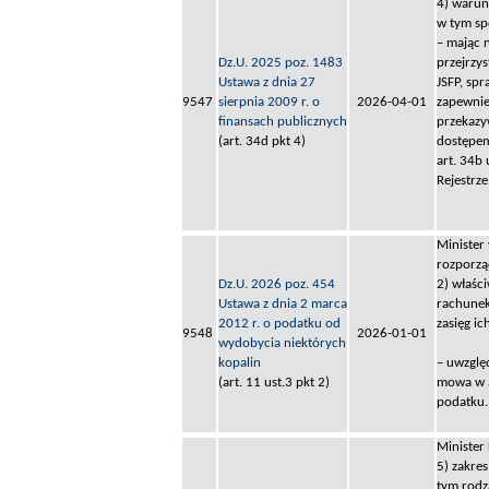
4) warun
w tym sp
– mając 
Dz.U. 2025 poz. 1483
przejrzy
Ustawa z dnia 27
JSFP, sp
9547
sierpnia 2009 r. o
2026-04-01
zapewnie
finansach publicznych
przekazy
(art. 34d pkt 4)
dostępem
art. 34b
Rejestrz
Minister
rozporzą
Dz.U. 2026 poz. 454
2) właśc
Ustawa z dnia 2 marca
rachunek
2012 r. o podatku od
zasięg ic
9548
2026-01-01
wydobycia niektórych
kopalin
– uwzglę
(art. 11 ust.3 pkt 2)
mowa w a
podatku.
Minister
5) zakres
tym rodz