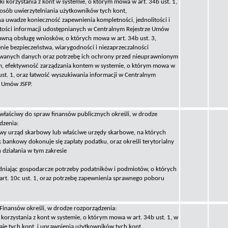
ki korzystania z kont w systemie, o którym mowa w art. 34b ust. 1,
osób uwierzytelniania użytkowników tych kont,
na uwadze konieczność zapewnienia kompletności, jednolitości i
stości informacji udostępnianych w Centralnym Rejestrze Umów
rawną obsługę wniosków, o których mowa w art. 34b ust. 3,
nie bezpieczeństwa, wiarygodności i niezaprzeczalności
wanych danych oraz potrzebę ich ochrony przed nieuprawnionym
, efektywność zarządzania kontem w systemie, o którym mowa w
 ust. 1, oraz łatwość wyszukiwania informacji w Centralnym
e Umów JSFP.
 właściwy do spraw finansów publicznych określi, w drodze
dzenia:
iwy urząd skarbowy lub właściwe urzędy skarbowe, na których
 bankowy dokonuje się zapłaty podatku, oraz określi terytorialny
h działania w tym zakresie
dniając gospodarcze potrzeby podatników i podmiotów, o których
rt. 10c ust. 1, oraz potrzebę zapewnienia sprawnego poboru
 Finansów określi, w drodze rozporządzenia:
 korzystania z kont w systemie, o którym mowa w art. 34b ust. 1, w
aje tych kont, i uprawnienia użytkowników tych kont,