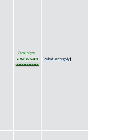
Zamknięte -
zrealizowane
[
Pokaż szczegóły
]