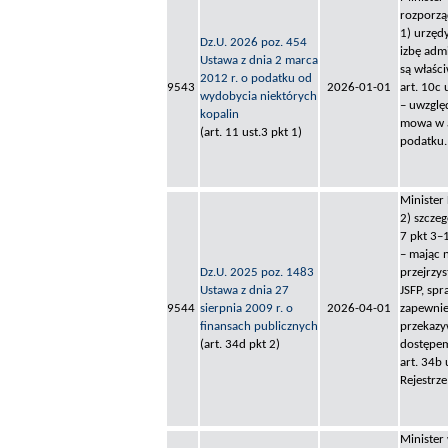
rozporzą
1) urzęd
Dz.U. 2026 poz. 454
izbę adm
Ustawa z dnia 2 marca
są właśc
2012 r. o podatku od
9543
2026-01-01
art. 10c 
wydobycia niektórych
– uwzglę
kopalin
mowa w a
(art. 11 ust.3 pkt 1)
podatku.
Minister
2) szcze
7 pkt 3–
– mając 
Dz.U. 2025 poz. 1483
przejrzy
Ustawa z dnia 27
JSFP, sp
9544
sierpnia 2009 r. o
2026-04-01
zapewnie
finansach publicznych
przekazy
(art. 34d pkt 2)
dostępem
art. 34b
Rejestrz
Minister