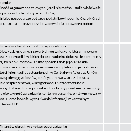
dzenia:
ciwość organów podatkowych, jeżeli nie można ustalić właściwości
ej w sposób określony w ust. 1 i 1a,
dniając gospodarcze potrzeby podatników i podmiotów, o których
rt. 10c ust. 1, oraz potrzebę zapewnienia sprawnego poboru
 Finansów określi, w drodze rozporządzenia:
gółowy zakres danych zawartych we wniosku, o którym mowa w
ust. 3, przypadki, w jakich do tego wniosku dołącza się dokumenty,
aj tych dokumentów, a także sposób i tryb jego składania,
na uwadze konieczność zapewnienia kompletności, jednolitości i
stości informacji udostępnianych w Centralnym Rejestrze Umów
rawną obsługę wniosków, o których mowa w art. 34b ust. 3,
nie bezpieczeństwa, wiarygodności i niezaprzeczalności
wanych danych oraz potrzebę ich ochrony przed nieuprawnionym
, efektywność zarządzania kontem w systemie, o którym mowa w
 ust. 1, oraz łatwość wyszukiwania informacji w Centralnym
e Umów JSFP.
 Finansów określi, w drodze rozporządzenia: