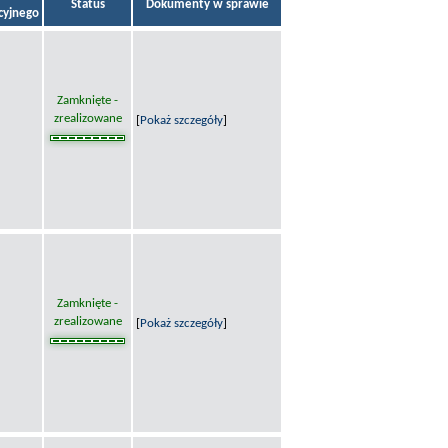
Status
Dokumenty w sprawie
acyjnego
Zamknięte -
zrealizowane
[
Pokaż szczegóły
]
Zamknięte -
zrealizowane
[
Pokaż szczegóły
]