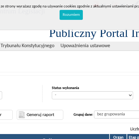
BIP
RPL
 ze strony wyrażasz zgodę na używanie cookies zgodnie z aktualnymi ustawieniami prz
trum Legislacji
Rozumiem
Publiczny Portal I
 Trybunału Konstytucyjnego
Upoważnienia ustawowe
Status wykonania
Grupuj dane:
Licz
Organ
Etap 