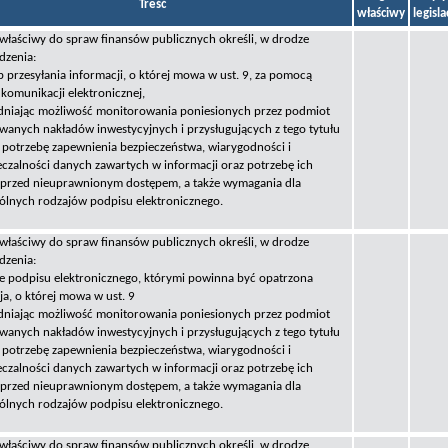
Treść
właściwy
legisl
 właściwy do spraw finansów publicznych określi, w drodze
dzenia:
b przesyłania informacji, o której mowa w ust. 9, za pomocą
komunikacji elektronicznej,
dniając możliwość monitorowania poniesionych przez podmiot
owanych nakładów inwestycyjnych i przysługujących z tego tytułu
, potrzebę zapewnienia bezpieczeństwa, wiarygodności i
eczalności danych zawartych w informacji oraz potrzebę ich
przed nieuprawnionym dostępem, a także wymagania dla
ólnych rodzajów podpisu elektronicznego.
 właściwy do spraw finansów publicznych określi, w drodze
dzenia:
je podpisu elektronicznego, którymi powinna być opatrzona
ja, o której mowa w ust. 9
dniając możliwość monitorowania poniesionych przez podmiot
owanych nakładów inwestycyjnych i przysługujących z tego tytułu
, potrzebę zapewnienia bezpieczeństwa, wiarygodności i
eczalności danych zawartych w informacji oraz potrzebę ich
przed nieuprawnionym dostępem, a także wymagania dla
ólnych rodzajów podpisu elektronicznego.
 właściwy do spraw finansów publicznych określi, w drodze