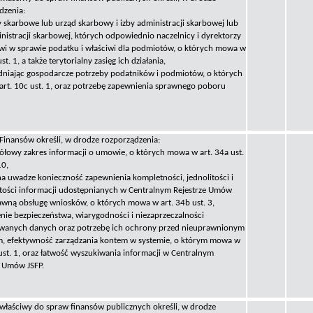
dzenia:
y skarbowe lub urząd skarbowy i izby administracji skarbowej lub
inistracji skarbowej, których odpowiednio naczelnicy i dyrektorzy
iwi w sprawie podatku i właściwi dla podmiotów, o których mowa w
ust. 1, a także terytorialny zasięg ich działania,
dniając gospodarcze potrzeby podatników i podmiotów, o których
rt. 10c ust. 1, oraz potrzebę zapewnienia sprawnego poboru
 Finansów określi, w drodze rozporządzenia:
gółowy zakres informacji o umowie, o których mowa w art. 34a ust.
10,
na uwadze konieczność zapewnienia kompletności, jednolitości i
stości informacji udostępnianych w Centralnym Rejestrze Umów
rawną obsługę wniosków, o których mowa w art. 34b ust. 3,
nie bezpieczeństwa, wiarygodności i niezaprzeczalności
wanych danych oraz potrzebę ich ochrony przed nieuprawnionym
, efektywność zarządzania kontem w systemie, o którym mowa w
 ust. 1, oraz łatwość wyszukiwania informacji w Centralnym
e Umów JSFP.
 właściwy do spraw finansów publicznych określi, w drodze