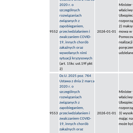
2020 r. o
Minister
szczególnych
właściwy
rozwiązaniach
Ubezpiec
związanych z
rozporzą
zapobieganiem,
2) maksy
9552
przeciwdziałaniem i
2026-01-01
mowa w u
zwalczaniem COVID-
Pomocowy
19, innych chorób
realizac
zakaźnych oraz
poręczen
wywołanych nimi
udzielane
sytuacji kryzysowych
(art. 15kc ust.19f pkt
2)
Dz.U. 2025 poz. 764
Ustawa z dnia 2 marca
2020 r. o
szczególnych
Minister
rozwiązaniach
właściwy
związanych z
Ubezpiec
zapobieganiem,
rozporzą
9553
przeciwdziałaniem i
2026-01-01
3) wysok
zwalczaniem COVID-
mając na
19, innych chorób
może być 
zakaźnych oraz