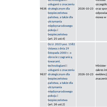
technologiami i
Minister
usługami o znaczeniu
szczegół
9636
strategicznym dla
2026-10-23
oraz spo
bezpieczeństwa
odpowiad
państwa, a także dla
mowa w u
utrzymania
międzynarodowego
pokoju i
bezpieczeństwa
(art. 25 ust.4)
Dz.U. 2023 poz. 1582
Ustawa z dnia 29
listopada 2000 r. o
obrocie z zagranicą
towarami,
technologiami i
Minister
usługami o znaczeniu
zakres i
9637
strategicznym dla
2026-10-23
ewidencj
bezpieczeństwa
znaczeni
państwa, a także dla
utrzymania
międzynarodowego
pokoju i
bezpieczeństwa
(art. 26 ust.2)