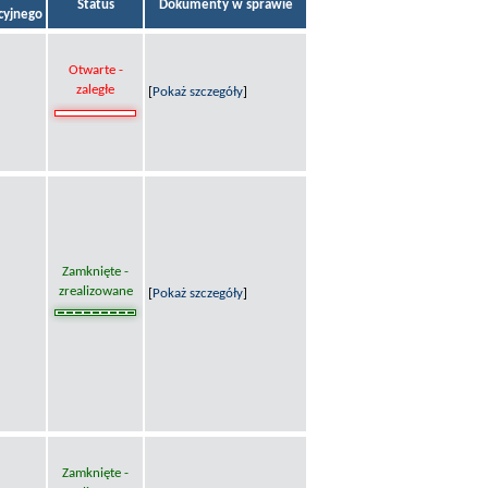
Status
Dokumenty w sprawie
acyjnego
Otwarte -
zaległe
[
Pokaż szczegóły
]
Zamknięte -
zrealizowane
[
Pokaż szczegóły
]
Zamknięte -