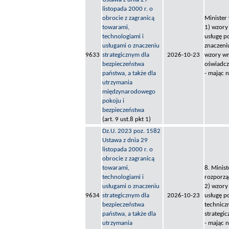
listopada 2000 r. o
obrocie z zagranicą
Minister
towarami,
1) wzory
technologiami i
usługę p
usługami o znaczeniu
znaczeniu
9633
strategicznym dla
2026-10-23
wzory wn
bezpieczeństwa
oświadcz
państwa, a także dla
- mając 
utrzymania
międzynarodowego
pokoju i
bezpieczeństwa
(art. 9 ust.8 pkt 1)
Dz.U. 2023 poz. 1582
Ustawa z dnia 29
listopada 2000 r. o
obrocie z zagranicą
towarami,
8. Minis
technologiami i
rozporzą
usługami o znaczeniu
2) wzory
9634
strategicznym dla
2026-10-23
usługę p
bezpieczeństwa
technicz
państwa, a także dla
strategi
utrzymania
- mając 