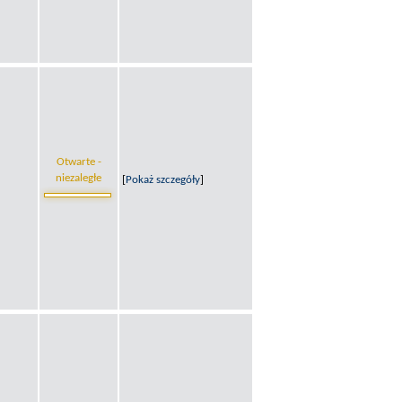
Otwarte -
niezaległe
[
Pokaż szczegóły
]