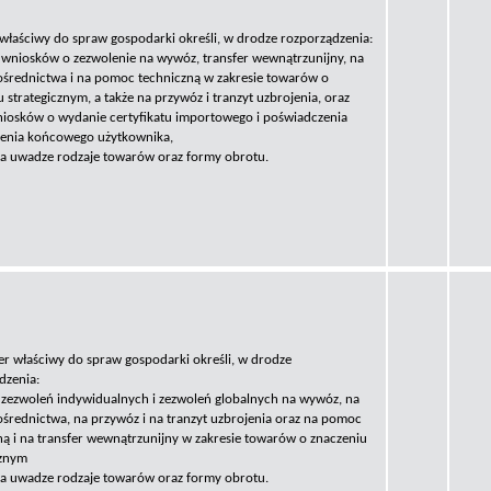
 właściwy do spraw gospodarki określi, w drodze rozporządzenia:
 wniosków o zezwolenie na wywóz, transfer wewnątrzunijny, na
ośrednictwa i na pomoc techniczną w zakresie towarów o
 strategicznym, a także na przywóz i tranzyt uzbrojenia, oraz
iosków o wydanie certyfikatu importowego i poświadczenia
enia końcowego użytkownika,
na uwadze rodzaje towarów oraz formy obrotu.
ter właściwy do spraw gospodarki określi, w drodze
dzenia:
 zezwoleń indywidualnych i zezwoleń globalnych na wywóz, na
ośrednictwa, na przywóz i na tranzyt uzbrojenia oraz na pomoc
ną i na transfer wewnątrzunijny w zakresie towarów o znaczeniu
cznym
na uwadze rodzaje towarów oraz formy obrotu.