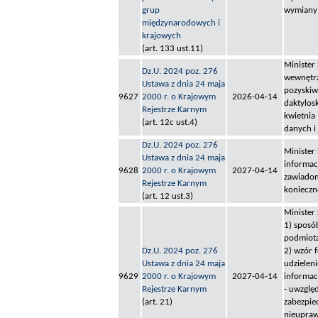
grup
wymiany 
międzynarodowych i
krajowych
(art. 133 ust.11)
Minister
Dz.U. 2024 poz. 276
wewnętrz
Ustawa z dnia 24 maja
pozyskiw
9627
2000 r. o Krajowym
2026-04-14
daktylos
Rejestrze Karnym
kwietnia 
(art. 12c ust.4)
danych i
Dz.U. 2024 poz. 276
Minister
Ustawa z dnia 24 maja
informacj
9628
2000 r. o Krajowym
2027-04-14
zawiadom
Rejestrze Karnym
konieczno
(art. 12 ust.3)
Minister
1) sposób
podmiota
Dz.U. 2024 poz. 276
2) wzór f
Ustawa z dnia 24 maja
udzielen
9629
2000 r. o Krajowym
2027-04-14
informac
Rejestrze Karnym
- uwzglę
(art. 21)
zabezpie
nieupraw