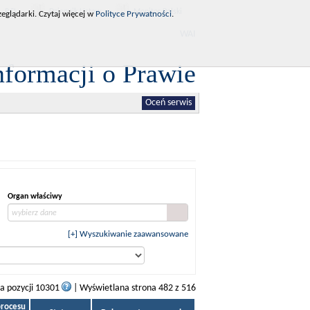
RCL
Dziennik Ustaw
Monitor Polski
eglądarki. Czytaj więcej w
Polityce Prywatności
.
WAI
nformacji o Prawie
Oceń serwis
Organ właściwy
wybierz dane
[+] Wyszukiwanie zaawansowane
ba pozycji 10301
| Wyświetlana strona 482 z 516
procesu