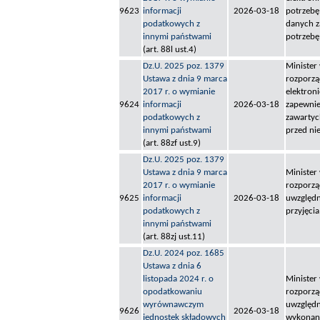
9623
informacji
2026-03-18
potrzebę
podatkowych z
danych z
innymi państwami
potrzebę
(art. 88l ust.4)
Dz.U. 2025 poz. 1379
Minister
Ustawa z dnia 9 marca
rozporzą
2017 r. o wymianie
elektron
9624
informacji
2026-03-18
zapewnie
podatkowych z
zawartyc
innymi państwami
przed n
(art. 88zf ust.9)
Dz.U. 2025 poz. 1379
Ustawa z dnia 9 marca
Minister
2017 r. o wymianie
rozporzą
9625
informacji
2026-03-18
uwzględn
podatkowych z
przyjęcia
innymi państwami
(art. 88zj ust.11)
Dz.U. 2024 poz. 1685
Ustawa z dnia 6
listopada 2024 r. o
Minister
opodatkowaniu
rozporzą
wyrównawczym
uwzględn
9626
2026-03-18
jednostek składowych
wykonani