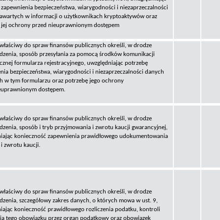
 zapewnienia bezpieczeństwa, wiarygodności i niezaprzeczalności
awartych w informacji o użytkownikach kryptoaktywów oraz
 jej ochrony przed nieuprawnionym dostępem
 właściwy do spraw finansów publicznych określi, w drodze
dzenia, sposób przesyłania za pomocą środków komunikacji
icznej formularza rejestracyjnego, uwzględniając potrzebę
nia bezpieczeństwa, wiarygodności i niezaprzeczalności danych
h w tym formularzu oraz potrzebę jego ochrony
ieuprawnionym dostępem.
 właściwy do spraw finansów publicznych określi, w drodze
dzenia, sposób i tryb przyjmowania i zwrotu kaucji gwarancyjnej,
iając konieczność zapewnienia prawidłowego udokumentowania
 i zwrotu kaucji.
 właściwy do spraw finansów publicznych określi, w drodze
dzenia, szczegółowy zakres danych, o których mowa w ust. 9,
iając konieczność prawidłowego rozliczenia podatku, kontroli
a tego obowiązku przez organ podatkowy oraz obowiązek