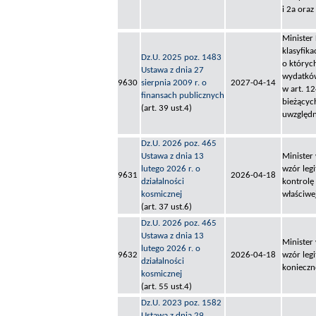
i 2a oraz 
Minister
klasyfik
Dz.U. 2025 poz. 1483
o których
Ustawa z dnia 27
wydatków
9630
sierpnia 2009 r. o
2027-04-14
w art. 1
finansach publicznych
bieżącyc
(art. 39 ust.4)
uwzględn
Dz.U. 2026 poz. 465
Ustawa z dnia 13
Minister
lutego 2026 r. o
wzór leg
9631
2026-04-18
działalności
kontrolę 
kosmicznej
właściwe
(art. 37 ust.6)
Dz.U. 2026 poz. 465
Ustawa z dnia 13
Minister
lutego 2026 r. o
9632
2026-04-18
wzór legi
działalności
konieczno
kosmicznej
(art. 55 ust.4)
Dz.U. 2023 poz. 1582
Ustawa z dnia 29