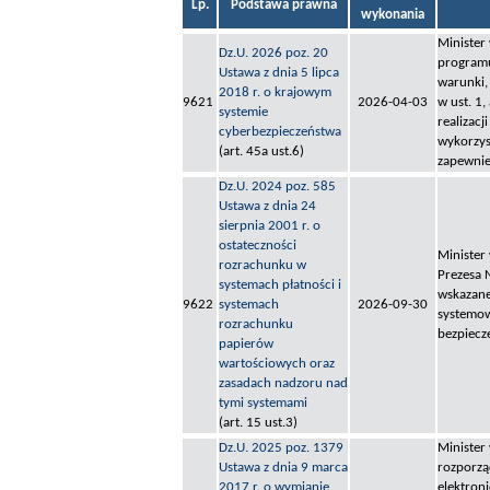
Lp.
Podstawa prawna
wykonania
Minister
Dz.U. 2026 poz. 20
programu
Ustawa z dnia 5 lipca
warunki,
2018 r. o krajowym
9621
2026-04-03
w ust. 1,
systemie
realizac
cyberbezpieczeństwa
wykorzyst
(art. 45a ust.6)
zapewnie
Dz.U. 2024 poz. 585
Ustawa z dnia 24
sierpnia 2001 r. o
ostateczności
Minister 
rozrachunku w
Prezesa 
systemach płatności i
wskazane 
9622
systemach
2026-09-30
systemow
rozrachunku
bezpiecz
papierów
wartościowych oraz
zasadach nadzoru nad
tymi systemami
(art. 15 ust.3)
Dz.U. 2025 poz. 1379
Minister
Ustawa z dnia 9 marca
rozporzą
2017 r. o wymianie
elektron