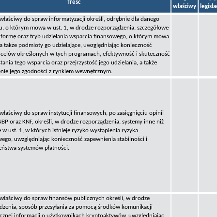
Treść
właściwy
legisl
 właściwy do spraw informatyzacji określi, odrębnie dla danego
, o którym mowa w ust. 1, w drodze rozporządzenia, szczegółowe
 formę oraz tryb udzielania wsparcia finansowego, o którym mowa
 a także podmioty go udzielające, uwzględniając konieczność
ji celów określonych w tych programach, efektywność i skuteczność
ania tego wsparcia oraz przejrzystość jego udzielania, a także
nie jego zgodności z rynkiem wewnętrznym.
właściwy do spraw instytucji finansowych, po zasięgnięciu opinii
NBP oraz KNF, określi, w drodze rozporządzenia, systemy inne niż
w ust. 1, w których istnieje ryzyko wystąpienia ryzyka
ego, uwzględniając konieczność zapewnienia stabilności i
eństwa systemów płatności.
 właściwy do spraw finansów publicznych określi, w drodze
dzenia, sposób przesyłania za pomocą środków komunikacji
icznej informacji o użytkownikach kryptoaktywów, uwzględniając