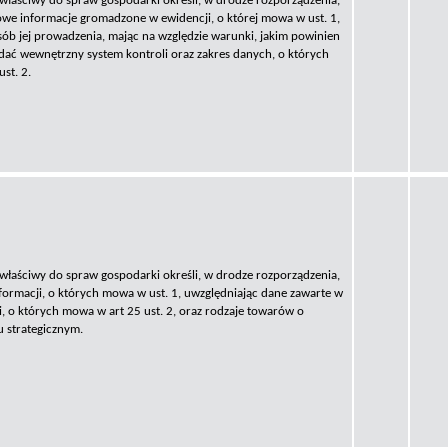
 właściwy do spraw gospodarki określi, w drodze rozporządzenia,
owe informacje gromadzone w ewidencji, o której mowa w ust. 1,
sób jej prowadzenia, mając na względzie warunki, jakim powinien
ać wewnętrzny system kontroli oraz zakres danych, o których
st. 2.
 właściwy do spraw gospodarki określi, w drodze rozporządzenia,
nformacji, o których mowa w ust. 1, uwzględniając dane zawarte w
i, o których mowa w art 25 ust. 2, oraz rodzaje towarów o
u strategicznym.