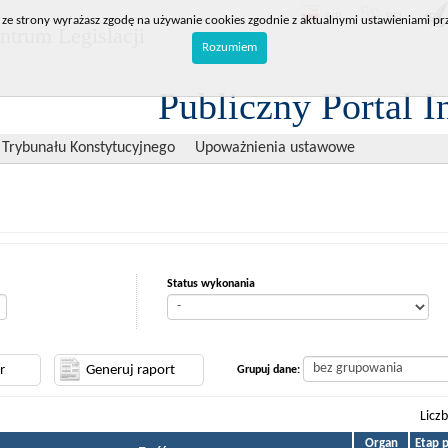
BIP
RPL
 ze strony wyrażasz zgodę na używanie cookies zgodnie z aktualnymi ustawieniami prz
trum Legislacji
Rozumiem
Publiczny Portal I
 Trybunału Konstytucyjnego
Upoważnienia ustawowe
Status wykonania
Grupuj dane:
Licz
Organ
Etap 