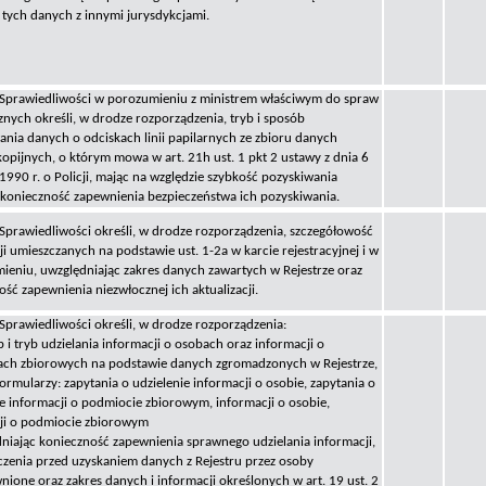
tych danych z innymi jurysdykcjami.
 Sprawiedliwości w porozumieniu z ministrem właściwym do spraw
nych określi, w drodze rozporządzenia, tryb i sposób
ania danych o odciskach linii papilarnych ze zbioru danych
kopijnych, o którym mowa w art. 21h ust. 1 pkt 2 ustawy z dnia 6
1990 r. o Policji, mając na względzie szybkość pozyskiwania
 konieczność zapewnienia bezpieczeństwa ich pozyskiwania.
 Sprawiedliwości określi, w drodze rozporządzenia, szczegółowość
i umieszczanych na podstawie ust. 1-2a w karcie rejestracyjnej i w
ieniu, uwzględniając zakres danych zawartych w Rejestrze oraz
ść zapewnienia niezwłocznej ich aktualizacji.
 Sprawiedliwości określi, w drodze rozporządzenia:
 i tryb udzielania informacji o osobach oraz informacji o
ch zbiorowych na podstawie danych zgromadzonych w Rejestrze,
ormularzy: zapytania o udzielenie informacji o osobie, zapytania o
ie informacji o podmiocie zbiorowym, informacji o osobie,
ji o podmiocie zbiorowym
dniając konieczność zapewnienia sprawnego udzielania informacji,
czenia przed uzyskaniem danych z Rejestru przez osoby
nione oraz zakres danych i informacji określonych w art. 19 ust. 2