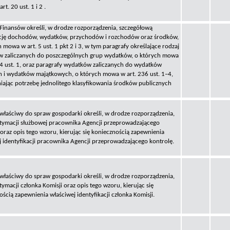
art. 20 ust. 1 i 2 .
 Finansów określi, w drodze rozporządzenia, szczegółową
ację dochodów, wydatków, przychodów i rozchodów oraz środków,
 mowa w art. 5 ust. 1 pkt 2 i 3, w tym paragrafy określające rodzaj
 zaliczanych do poszczególnych grup wydatków, o których mowa
24 ust. 1, oraz paragrafy wydatków zaliczanych do wydatków
h i wydatków majątkowych, o których mowa w art. 236 ust. 1–4,
iając potrzebę jednolitego klasyfikowania środków publicznych
 właściwy do spraw gospodarki określi, w drodze rozporządzenia,
itymacji służbowej pracownika Agencji przeprowadzającego
oraz opis tego wzoru, kierując się koniecznością zapewnienia
j identyfikacji pracownika Agencji przeprowadzającego kontrolę.
 właściwy do spraw gospodarki określi, w drodze rozporządzenia,
tymacji członka Komisji oraz opis tego wzoru, kierując się
ścią zapewnienia właściwej identyfikacji członka Komisji.