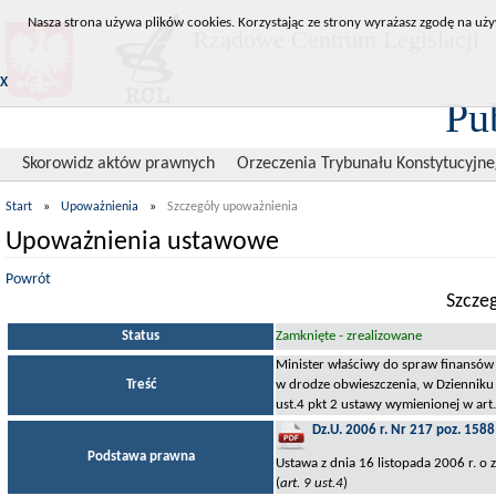
Nasza strona używa plików cookies. Korzystając ze strony wyrażasz zgodę na uży
Rządowe Centrum Legislacji
X
Pu
Skorowidz aktów prawnych
Orzeczenia Trybunału Konstytucyjn
Start
»
Upoważnienia
»
Szczegóły upoważnienia
Upoważnienia ustawowe
Powrót
Szcze
Status
Zamknięte - zrealizowane
Minister właściwy do spraw finansów
Treść
w drodze obwieszczenia, w Dzienniku 
ust.4 pkt 2 ustawy wymienionej w art
Dz.U. 2006 r. Nr 217 poz. 1588
Podstawa prawna
Ustawa z dnia 16 listopada 2006 r. 
(
art. 9 ust.4
)