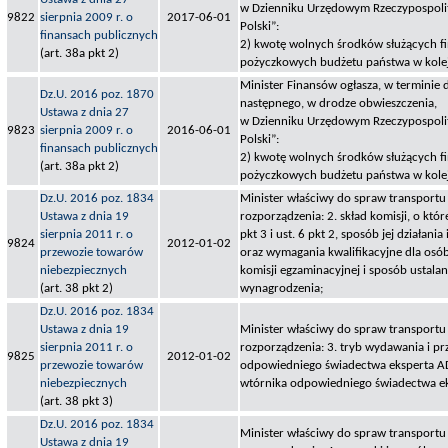
w Dzienniku Urzędowym Rzeczypospolit
9822
sierpnia 2009 r. o
2017-06-01
Polski”:
finansach publicznych
2) kwotę wolnych środków służących f
(art. 38a pkt 2)
pożyczkowych budżetu państwa w kol
Minister Finansów ogłasza, w terminie 
Dz.U. 2016 poz. 1870
następnego, w drodze obwieszczenia,
Ustawa z dnia 27
w Dzienniku Urzędowym Rzeczypospolit
9823
sierpnia 2009 r. o
2016-06-01
Polski”:
finansach publicznych
2) kwotę wolnych środków służących f
(art. 38a pkt 2)
pożyczkowych budżetu państwa w kol
Dz.U. 2016 poz. 1834
Minister właściwy do spraw transportu 
Ustawa z dnia 19
rozporządzenia: 2. skład komisji, o któr
sierpnia 2011 r. o
pkt 3 i ust. 6 pkt 2, sposób jej działani
9824
2012-01-02
przewozie towarów
oraz wymagania kwalifikacyjne dla os
niebezpiecznych
komisji egzaminacyjnej i sposób ustalan
(art. 38 pkt 2)
wynagrodzenia;
Dz.U. 2016 poz. 1834
Ustawa z dnia 19
Minister właściwy do spraw transportu 
sierpnia 2011 r. o
rozporządzenia: 3. tryb wydawania i pr
9825
2012-01-02
przewozie towarów
odpowiedniego świadectwa eksperta A
niebezpiecznych
wtórnika odpowiedniego świadectwa e
(art. 38 pkt 3)
Dz.U. 2016 poz. 1834
Minister właściwy do spraw transportu 
Ustawa z dnia 19