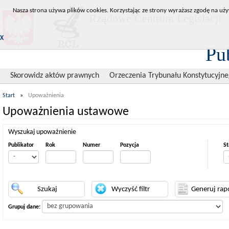
Nasza strona używa plików cookies. Korzystając ze strony wyrażasz zgodę na uży
Rządowe Centrum Legislacji
X
Pu
Skorowidz aktów prawnych
Orzeczenia Trybunału Konstytucyjn
Start
»
Upoważnienia
Upoważnienia ustawowe
Wyszukaj upoważnienie
Publikator
Rok
Numer
Pozycja
St
Grupuj dane: