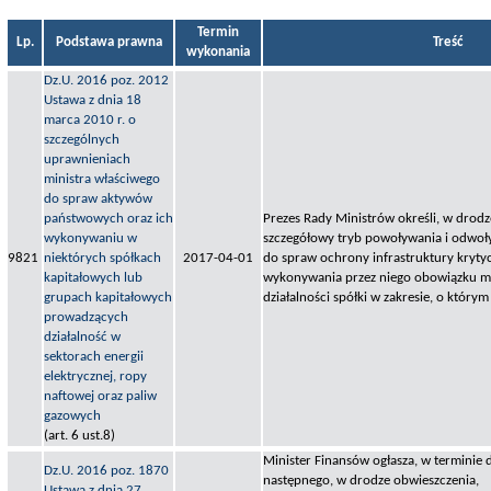
Termin
Lp.
Podstawa prawna
Treść
wykonania
Dz.U. 2016 poz. 2012
Ustawa z dnia 18
marca 2010 r. o
szczególnych
uprawnieniach
ministra właściwego
do spraw aktywów
państwowych oraz ich
Prezes Rady Ministrów określi, w drodz
wykonywaniu w
szczegółowy tryb powoływania i odwo
9821
niektórych spółkach
2017-04-01
do spraw ochrony infrastruktury kryty
kapitałowych lub
wykonywania przez niego obowiązku m
grupach kapitałowych
działalności spółki w zakresie, o którym
prowadzących
działalność w
sektorach energii
elektrycznej, ropy
naftowej oraz paliw
gazowych
(art. 6 ust.8)
Minister Finansów ogłasza, w terminie 
Dz.U. 2016 poz. 1870
następnego, w drodze obwieszczenia,
Ustawa z dnia 27