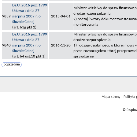
Dz.U. 2016 poz. 1799
Minister właściwy do spraw finansów pu
Ustawa z dnia 27
drodze rozporządzenia:
9839
sierpnia 2009 r. o
2015-04-01
2) rodzaj i wzory dokumentów stosow
Służbie Celnej
monitorowania
(art. 61g pkt 2)
Dz.U. 2016 poz. 1799
Minister właściwy do spraw finansów pu
Ustawa z dnia 27
drodze rozporządzenia:
9840
sierpnia 2009 r. o
2016-11-20
1) rodzaje działalności, o której mowa w
Służbie Celnej
przed rozpoczęciem której przeprowad
(art. 64 ust.10 pkt 1)
sprawdzenie
poprzednia
Mapa strony
Polityka
© Rządow