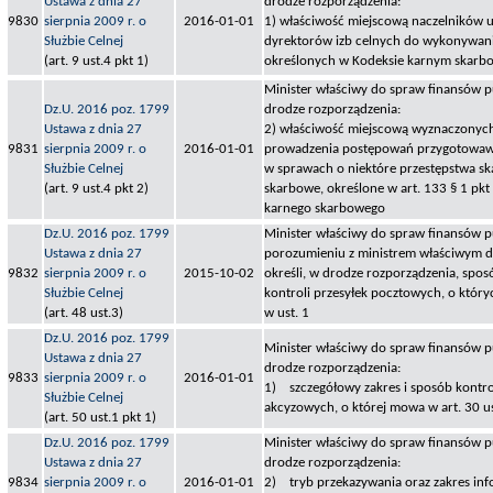
Ustawa z dnia 27
drodze rozporządzenia:
9830
sierpnia 2009 r. o
2016-01-01
1) właściwość miejscową naczelników 
Służbie Celnej
dyrektorów izb celnych do wykonywan
(art. 9 ust.4 pkt 1)
określonych w Kodeksie karnym skar
Minister właściwy do spraw finansów pu
Dz.U. 2016 poz. 1799
drodze rozporządzenia:
Ustawa z dnia 27
2) właściwość miejscową wyznaczonyc
9831
sierpnia 2009 r. o
2016-01-01
prowadzenia postępowań przygotowa
Służbie Celnej
w sprawach o niektóre przestępstwa s
(art. 9 ust.4 pkt 2)
skarbowe, określone w art. 133 § 1 pk
karnego skarbowego
Dz.U. 2016 poz. 1799
Minister właściwy do spraw finansów 
Ustawa z dnia 27
porozumieniu z ministrem właściwym d
9832
sierpnia 2009 r. o
2015-10-02
określi, w drodze rozporządzenia, sp
Służbie Celnej
kontroli przesyłek pocztowych, o któ
(art. 48 ust.3)
w ust. 1
Dz.U. 2016 poz. 1799
Minister właściwy do spraw finansów pu
Ustawa z dnia 27
drodze rozporządzenia:
9833
sierpnia 2009 r. o
2016-01-01
1) szczegółowy zakres i sposób kontr
Służbie Celnej
akcyzowych, o której mowa w art. 30 ust.
(art. 50 ust.1 pkt 1)
Dz.U. 2016 poz. 1799
Minister właściwy do spraw finansów pu
Ustawa z dnia 27
drodze rozporządzenia:
9834
sierpnia 2009 r. o
2016-01-01
2) tryb przekazywania oraz zakres inf