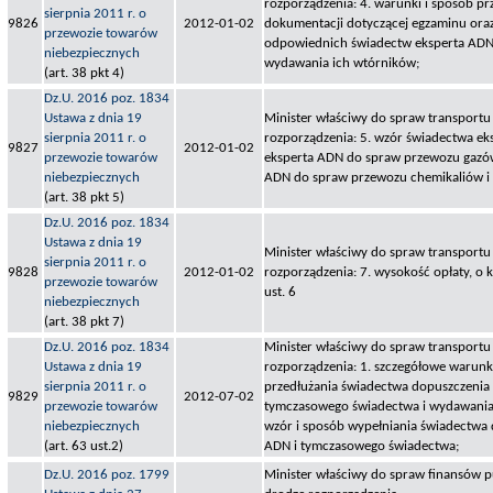
rozporządzenia: 4. warunki i sposób 
sierpnia 2011 r. o
9826
2012-01-02
dokumentacji dotyczącej egzaminu or
przewozie towarów
odpowiednich świadectw eksperta ADN,
niebezpiecznych
wydawania ich wtórników;
(art. 38 pkt 4)
Dz.U. 2016 poz. 1834
Ustawa z dnia 19
Minister właściwy do spraw transportu 
sierpnia 2011 r. o
rozporządzenia: 5. wzór świadectwa e
9827
2012-01-02
przewozie towarów
eksperta ADN do spraw przewozu gazów
niebezpiecznych
ADN do spraw przewozu chemikaliów i 
(art. 38 pkt 5)
Dz.U. 2016 poz. 1834
Ustawa z dnia 19
Minister właściwy do spraw transportu 
sierpnia 2011 r. o
9828
2012-01-02
rozporządzenia: 7. wysokość opłaty, o 
przewozie towarów
ust. 6
niebezpiecznych
(art. 38 pkt 7)
Dz.U. 2016 poz. 1834
Minister właściwy do spraw transportu 
Ustawa z dnia 19
rozporządzenia: 1. szczegółowe warunk
sierpnia 2011 r. o
przedłużania świadectwa dopuszczenia
9829
2012-07-02
przewozie towarów
tymczasowego świadectwa i wydawania 
niebezpiecznych
wzór i sposób wypełniania świadectwa 
(art. 63 ust.2)
ADN i tymczasowego świadectwa;
Dz.U. 2016 poz. 1799
Minister właściwy do spraw finansów pu