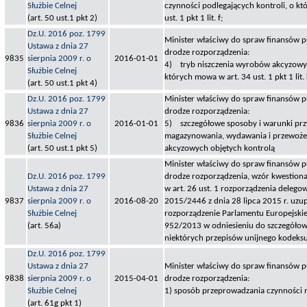
Służbie Celnej
czynności podlegających kontroli, o k
(art. 50 ust.1 pkt 2)
ust. 1 pkt 1 lit. f;
Dz.U. 2016 poz. 1799
Minister właściwy do spraw finansów pu
Ustawa z dnia 27
drodze rozporządzenia:
9835
sierpnia 2009 r. o
2016-01-01
4) tryb niszczenia wyrobów akcyzowyc
Służbie Celnej
których mowa w art. 34 ust. 1 pkt 1 lit. 
(art. 50 ust.1 pkt 4)
Dz.U. 2016 poz. 1799
Minister właściwy do spraw finansów pu
Ustawa z dnia 27
drodze rozporządzenia:
9836
sierpnia 2009 r. o
2016-01-01
5) szczegółowe sposoby i warunki pr
Służbie Celnej
magazynowania, wydawania i przewoż
(art. 50 ust.1 pkt 5)
akcyzowych objętych kontrolą
Minister właściwy do spraw finansów pu
Dz.U. 2016 poz. 1799
drodze rozporządzenia, wzór kwestion
Ustawa z dnia 27
w art. 26 ust. 1 rozporządzenia delego
9837
sierpnia 2009 r. o
2016-08-20
2015/2446 z dnia 28 lipca 2015 r. uzu
Służbie Celnej
rozporządzenie Parlamentu Europejskie
(art. 56a)
952/2013 w odniesieniu do szczegółow
niektórych przepisów unijnego kodeks
Dz.U. 2016 poz. 1799
Ustawa z dnia 27
Minister właściwy do spraw finansów pu
9838
sierpnia 2009 r. o
2015-04-01
drodze rozporządzenia:
Służbie Celnej
1) sposób przeprowadzania czynności
(art. 61g pkt 1)