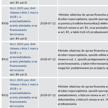
(art. 85 ust.4)
Dz.U. 2025 poz. 644
Ustawa z dnia 1 marca
Minister właściwy do spraw finansów p
2018 r. o
drodze rozporządzenia, sposób sporząd
przeciwdziałaniu
8930
2018-07-12
za pomocą środków komunikacji elektro
praniu pieniędzy oraz
których mowa w art. 81, oraz powiado
finansowaniu
w art. 83, a także tryb ich przekazywani
terroryzmu
(art. 84 ust.4)
Dz.U. 2025 poz. 644
Ustawa z dnia 1 marca
Minister właściwy do spraw finansów pu
2018 r. o
drodze rozporządzenia, sposób odbiera
przeciwdziałaniu
8931
2018-07-12
mowa w ust. 1, sposób postępowania ze 
praniu pieniędzy oraz
przechowywania, a także informowania o
finansowaniu
mogą być podejmowane po przyjęciu zg
terroryzmu
(art. 80 ust.3)
Dz.U. 2025 poz. 644
Ustawa z dnia 1 marca
Minister właściwy do spraw finansów pu
2018 r. o
drodze rozporządzenia, sposób sporząd
przeciwdziałaniu
8932
2018-07-12
zawiadomienia, o którym mowa w art. 74
praniu pieniędzy oraz
dokumentów, o których mowa w art. 76 
finansowaniu
przekazywania
terroryzmu