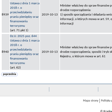
Ustawa z dnia 1 marca
Minister właściwy do spraw finansów pu
2018 r. o
drodze rozporządzenia:
przeciwdziałaniu
8939
2019-10-13
1) sposób sporządzania i składania wn
praniu pieniędzy oraz
informacji, o których mowa w art. 59, 
finansowaniu
informacji
terroryzmu
(art. 71 pkt 1)
Dz.U. 2025 poz. 644
Ustawa z dnia 1 marca
2018 r. o
Minister właściwy do spraw finansów pu
przeciwdziałaniu
8940
2019-10-13
drodze rozporządzenia, sposób i tryb s
praniu pieniędzy oraz
Rejestru, o którym mowa w art. 61
finansowaniu
terroryzmu
(art. 62)
poprzednia
Mapa strony
Polityka
© Rządow