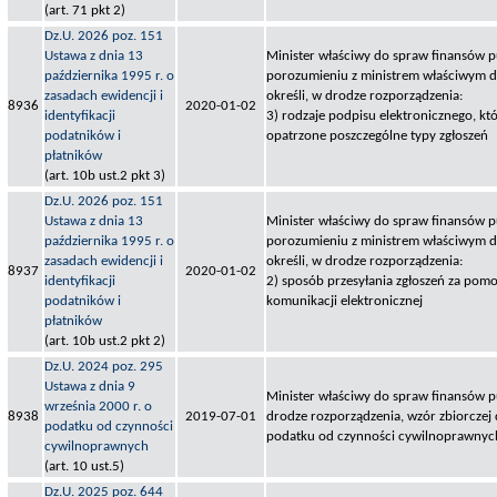
(art. 71 pkt 2)
Dz.U. 2026 poz. 151
Ustawa z dnia 13
Minister właściwy do spraw finansów p
października 1995 r. o
porozumieniu z ministrem właściwym do
zasadach ewidencji i
określi, w drodze rozporządzenia:
8936
2020-01-02
identyfikacji
3) rodzaje podpisu elektronicznego, k
podatników i
opatrzone poszczególne typy zgłoszeń
płatników
(art. 10b ust.2 pkt 3)
Dz.U. 2026 poz. 151
Ustawa z dnia 13
Minister właściwy do spraw finansów p
października 1995 r. o
porozumieniu z ministrem właściwym do
zasadach ewidencji i
określi, w drodze rozporządzenia:
8937
2020-01-02
identyfikacji
2) sposób przesyłania zgłoszeń za po
podatników i
komunikacji elektronicznej
płatników
(art. 10b ust.2 pkt 2)
Dz.U. 2024 poz. 295
Ustawa z dnia 9
Minister właściwy do spraw finansów pu
września 2000 r. o
8938
2019-07-01
drodze rozporządzenia, wzór zbiorczej 
podatku od czynności
podatku od czynności cywilnoprawnyc
cywilnoprawnych
(art. 10 ust.5)
Dz.U. 2025 poz. 644