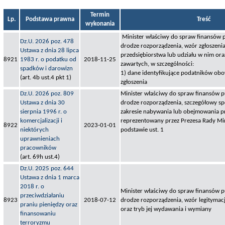
Termin
Lp.
Podstawa prawna
Treść
wykonania
Minister właściwy do spraw finansów p
Dz.U. 2026 poz. 478
drodze rozporządzenia, wzór zgłoszeni
Ustawa z dnia 28 lipca
przedsiębiorstwa lub udziału w nim or
8921
1983 r. o podatku od
2018-11-25
zawartych, w szczególności:
spadków i darowizn
1) dane identyfikujące podatników obo
(art. 4b ust.4 pkt 1)
zgłoszenia
Dz.U. 2026 poz. 809
Minister właściwy do spraw finansów pu
Ustawa z dnia 30
drodze rozporządzenia, szczegółowy s
sierpnia 1996 r. o
zakresie nabywania lub obejmowania p
komercjalizacji i
reprezentowany przez Prezesa Rady Mini
8922
2023-01-01
niektórych
podstawie ust. 1
uprawnieniach
pracowników
(art. 69h ust.4)
Dz.U. 2025 poz. 644
Ustawa z dnia 1 marca
2018 r. o
Minister właściwy do spraw finansów pu
przeciwdziałaniu
8923
2018-07-12
drodze rozporządzenia, wzór legitymacj
praniu pieniędzy oraz
oraz tryb jej wydawania i wymiany
finansowaniu
terroryzmu