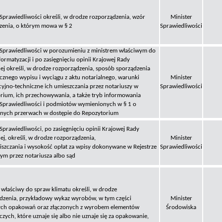
 Sprawiedliwości określi, w drodze rozporządzenia, wzór
Minister
zenia, o którym mowa w § 2
Sprawiedliwości
 Sprawiedliwości w porozumieniu z ministrem właściwym do
ormatyzacji i po zasięgnięciu opinii Krajowej Rady
nej określi, w drodze rozporządzenia, sposób sporządzenia
icznego wypisu i wyciągu z aktu notarialnego, warunki
Minister
cyjno-techniczne ich umieszczania przez notariuszy w
Sprawiedliwości
rium, ich przechowywania, a także tryb informowania
 Sprawiedliwości i podmiotów wymienionych w § 1 o
nych przerwach w dostępie do Repozytorium
Sprawiedliwości, po zasięgnięciu opinii Krajowej Rady
ej, określi, w drodze rozporządzenia,
Minister
iszczania i wysokość opłat za wpisy dokonywane w Rejestrze
Sprawiedliwości
m przez notariusza albo sąd
 właściwy do spraw klimatu określi, w drodze
dzenia, przykładowy wykaz wyrobów, w tym części
Minister
ch opakowań oraz złączonych z wyrobem elementów
Środowiska
zych, które uznaje się albo nie uznaje się za opakowanie,