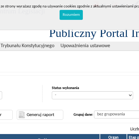
BIP
RPL
 ze strony wyrażasz zgodę na używanie cookies zgodnie z aktualnymi ustawieniami prz
trum Legislacji
Rozumiem
Publiczny Portal I
 Trybunału Konstytucyjnego
Upoważnienia ustawowe
Status wykonania
Grupuj dane:
Licz
Organ
Etap 