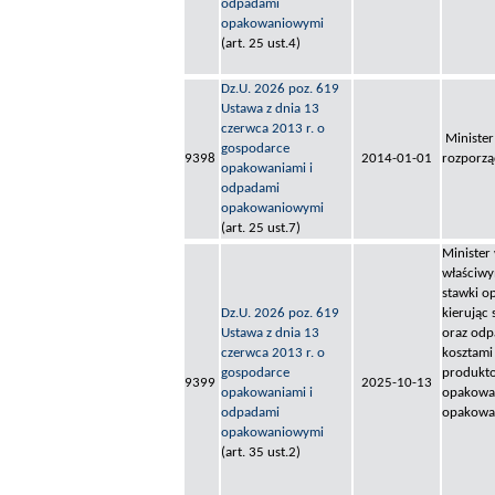
odpadami
opakowaniowymi
(art. 25 ust.4)
Dz.U. 2026 poz. 619
Ustawa z dnia 13
czerwca 2013 r. o
Minister
gospodarce
9398
2014-01-01
rozporzą
opakowaniami i
odpadami
opakowaniowymi
(art. 25 ust.7)
Minister
właściwy
stawki o
Dz.U. 2026 poz. 619
kierując
Ustawa z dnia 13
oraz odp
czerwca 2013 r. o
kosztami
gospodarce
produkt
9399
2025-10-13
opakowaniami i
opakowan
odpadami
opakowa
opakowaniowymi
(art. 35 ust.2)