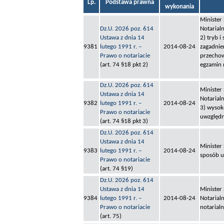
Lp.
Podstawa prawna
wykonania
Minister 
Dz.U. 2026 poz. 614
Notarialn
Ustawa z dnia 14
2) tryb i
9381
lutego 1991 r. –
2014-08-24
zagadnie
Prawo o notariacie
przechow
(art. 74 §18 pkt 2)
egzamin 
Dz.U. 2026 poz. 614
Minister 
Ustawa z dnia 14
Notarialn
9382
lutego 1991 r. –
2014-08-24
3) wysok
Prawo o notariacie
uwzględn
(art. 74 §18 pkt 3)
Dz.U. 2026 poz. 614
Ustawa z dnia 14
Minister 
9383
lutego 1991 r. –
2014-08-24
sposób u
Prawo o notariacie
(art. 74 §19)
Dz.U. 2026 poz. 614
Ustawa z dnia 14
Minister 
9384
lutego 1991 r. –
2014-08-24
Notarialn
Prawo o notariacie
notarialn
(art. 75)