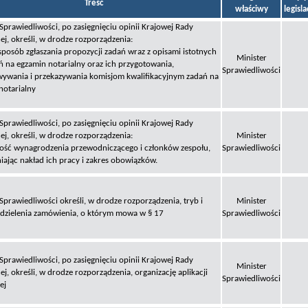
Treść
właściwy
legisl
Sprawiedliwości, po zasięgnięciu opinii Krajowej Rady
ej, określi, w drodze rozporządzenia:
 sposób zgłaszania propozycji zadań wraz z opisami istotnych
Minister
ń na egzamin notarialny oraz ich przygotowania,
Sprawiedliwości
ywania i przekazywania komisjom kwalifikacyjnym zadań na
notarialny
Sprawiedliwości, po zasięgnięciu opinii Krajowej Rady
ej, określi, w drodze rozporządzenia:
Minister
ość wynagrodzenia przewodniczącego i członków zespołu,
Sprawiedliwości
iając nakład ich pracy i zakres obowiązków.
Sprawiedliwości określi, w drodze rozporządzenia, tryb i
Minister
dzielenia zamówienia, o którym mowa w § 17
Sprawiedliwości
Sprawiedliwości, po zasięgnięciu opinii Krajowej Rady
Minister
ej, określi, w drodze rozporządzenia, organizację aplikacji
Sprawiedliwości
ej