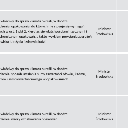
 właściwy do spraw klimatu określi, w drodze
dzenia, opakowania, do których nie stosuje się wymagań
Minister
ch w ust. 1 pkt 2, kierując się właściwościami fizycznymi i
Środowiska
chemicznym opakowań, a także ryzykiem powstania zagrożeń
wiska lub życia i zdrowia ludzi.
 właściwy do spraw klimatu określi, w drodze
Minister
dzenia, sposób ustalania sumy zawartości ołowiu, kadmu,
Środowiska
chromu sześciowartościowego w opakowaniach.
 właściwy do spraw klimatu określi, w drodze
Minister
dzenia, wzory oznakowania opakowań
Środowiska