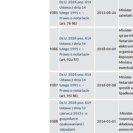
Dz.U. 2026 poz. 614
Ustawa z dnia 14
Minister
9385
lutego 1991 r. –
2013-08-24
zaświadc
Prawo o notariacie
(art. 76 §6)
Minister
spraw inf
Dz.U. 2026 poz. 614
Notarial
Ustawa z dnia 14
elektron
9386
lutego 1991 r. –
2018-04-09
organiza
Prawo o notariacie
Repozyto
(art. 92a §7)
Ministra
ewentual
Dz.U. 2026 poz. 614
Minister 
Ustawa z dnia 14
Notarialn
9387
lutego 1991 r. –
2016-09-08
sposób u
Prawo o notariacie
Spadkowy
(art. 95i §6)
Dz.U. 2026 poz. 619
Ustawa z dnia 13
czerwca 2013 r. o
Minister
gospodarce
rozporzą
9388
2014-01-01
opakowaniami i
składowy
odpadami
pomocnic