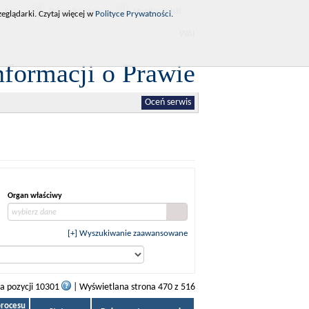
RCL
Dziennik Ustaw
Monitor Polski
eglądarki. Czytaj więcej w
Polityce Prywatności
.
WAI
nformacji o Prawie
Oceń serwis
Organ właściwy
wybierz dane
[+] Wyszukiwanie zaawansowane
ba pozycji 10301
| Wyświetlana strona 470 z 516
procesu