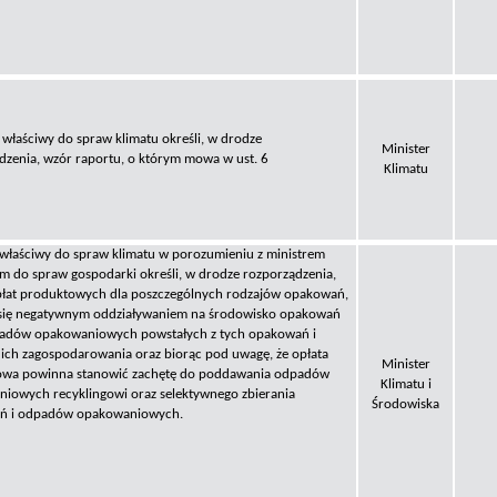
 właściwy do spraw klimatu określi, w drodze
Minister
dzenia, wzór raportu, o którym mowa w ust. 6
Klimatu
 właściwy do spraw klimatu w porozumieniu z ministrem
m do spraw gospodarki określi, w drodze rozporządzenia,
płat produktowych dla poszczególnych rodzajów opakowań,
 się negatywnym oddziaływaniem na środowisko opakowań
adów opakowaniowych powstałych z tych opakowań i
 ich zagospodarowania oraz biorąc pod uwagę, że opłata
Minister
owa powinna stanowić zachętę do poddawania odpadów
Klimatu i
iowych recyklingowi oraz selektywnego zbierania
Środowiska
ń i odpadów opakowaniowych.