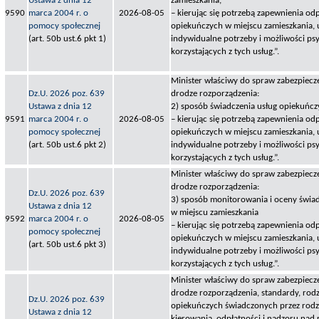
Ustawa z dnia 12
zamieszkania,
9590
marca 2004 r. o
2026-08-05
– kierując się potrzebą zapewnienia od
pomocy społecznej
opiekuńczych w miejscu zamieszkania,
(art. 50b ust.6 pkt 1)
indywidualne potrzeby i możliwości ps
korzystających z tych usług.”.
Minister właściwy do spraw zabezpiecze
Dz.U. 2026 poz. 639
drodze rozporządzenia:
Ustawa z dnia 12
2) sposób świadczenia usług opiekuńcz
9591
marca 2004 r. o
2026-08-05
– kierując się potrzebą zapewnienia od
pomocy społecznej
opiekuńczych w miejscu zamieszkania,
(art. 50b ust.6 pkt 2)
indywidualne potrzeby i możliwości ps
korzystających z tych usług.”.
Minister właściwy do spraw zabezpiecze
drodze rozporządzenia:
Dz.U. 2026 poz. 639
3) sposób monitorowania i oceny świa
Ustawa z dnia 12
w miejscu zamieszkania
9592
marca 2004 r. o
2026-08-05
– kierując się potrzebą zapewnienia od
pomocy społecznej
opiekuńczych w miejscu zamieszkania,
(art. 50b ust.6 pkt 3)
indywidualne potrzeby i możliwości ps
korzystających z tych usług.”.
Minister właściwy do spraw zabezpiecze
drodze rozporządzenia, standardy, rodza
Dz.U. 2026 poz. 639
opiekuńczych świadczonych przez rod
Ustawa z dnia 12
kierowania, odpłatności i nadzoru na