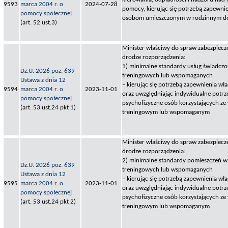
9593
marca 2004 r. o
2024-07-28
pomocy, kierując się potrzebą zapewnie
pomocy społecznej
osobom umieszczonym w rodzinnym d
(art. 52 ust.3)
Minister właściwy do spraw zabezpiecze
drodze rozporządzenia:
1) minimalne standardy usług świadcz
Dz.U. 2026 poz. 639
treningowych lub wspomaganych
Ustawa z dnia 12
– kierując się potrzebą zapewnienia wła
9594
marca 2004 r. o
2023-11-01
oraz uwzględniając indywidualne potrz
pomocy społecznej
psychofizyczne osób korzystających ze
(art. 53 ust.24 pkt 1)
treningowym lub wspomaganym
Minister właściwy do spraw zabezpiecze
drodze rozporządzenia:
2) minimalne standardy pomieszczeń w
Dz.U. 2026 poz. 639
treningowych lub wspomaganych
Ustawa z dnia 12
– kierując się potrzebą zapewnienia wła
9595
marca 2004 r. o
2023-11-01
oraz uwzględniając indywidualne potrz
pomocy społecznej
psychofizyczne osób korzystających ze
(art. 53 ust.24 pkt 2)
treningowym lub wspomaganym