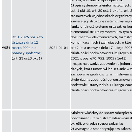
określi, w drodze rozporządzenia:
1) opis systemów teleinformatycznych,
ust. 1 pkt 10, art. 20 ust. 1 pkt 4a, art. 
stosowanych w jednostkach organizacy
zawierający strukturę systemu, wymag
funkcjonalność systemu oraz zakres ko
elementami struktury systemu, w tym ze
Dz.U. 2026 poz. 639
dokumentów elektronicznych, formató
Ustawa z dnia 12
komunikacyjnych i szyfrujących, o któr
9584
marca 2004 r. o
2024-01-01
pkt 2 lit. a ustawy z dnia 17 lutego 2005
pomocy społecznej
działalności podmiotów realizujących za
(art. 23 ust.3 pkt 1)
2021 r. poz. 670, 952, 1005 i 1641)
- mając na uwadze zapewnienie jednoro
danych, która umożliwi ich scalanie w z
zachowanie zgodności z minimalnymi 
stwierdzania zgodności oprogramowani
podstawie ustawy z dnia 17 lutego 2005
działalności podmiotów realizujących z
Minister właściwy do spraw zabezpiecz
porozumieniu z ministrem właściwym do
określi, w drodze rozporządzenia:
2) wymagania standaryzujące w zakresi