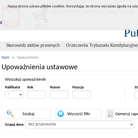
Nasza strona używa plików cookies. Korzystając ze strony wyrażasz zgodę na uży
Rządowe Centrum Legislacji
X
Pu
Skorowidz aktów prawnych
Orzeczenia Trybunału Konstytucyjn
Start
»
Upoważnienia
Upoważnienia ustawowe
Wyszukaj upoważnienie
Publikator
Rok
Numer
Pozycja
St
Grupuj dane: