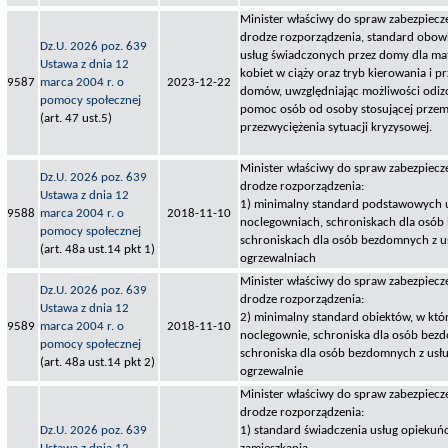
Minister właściwy do spraw zabezpiecze
drodze rozporządzenia, standard obo
Dz.U. 2026 poz. 639
usług świadczonych przez domy dla mat
Ustawa z dnia 12
kobiet w ciąży oraz tryb kierowania i 
9587
marca 2004 r. o
2023-12-22
domów, uwzględniając możliwości odizo
pomocy społecznej
pomoc osób od osoby stosującej prze
(art. 47 ust.5)
przezwyciężenia sytuacji kryzysowej.
Minister właściwy do spraw zabezpiecze
Dz.U. 2026 poz. 639
drodze rozporządzenia:
Ustawa z dnia 12
1) minimalny standard podstawowych 
9588
marca 2004 r. o
2018-11-10
noclegowniach, schroniskach dla osó
pomocy społecznej
schroniskach dla osób bezdomnych z u
(art. 48a ust.14 pkt 1)
ogrzewalniach
Minister właściwy do spraw zabezpiecze
Dz.U. 2026 poz. 639
drodze rozporządzenia:
Ustawa z dnia 12
2) minimalny standard obiektów, w któr
9589
marca 2004 r. o
2018-11-10
noclegownie, schroniska dla osób bez
pomocy społecznej
schroniska dla osób bezdomnych z usł
(art. 48a ust.14 pkt 2)
ogrzewalnie
Minister właściwy do spraw zabezpiecze
drodze rozporządzenia:
Dz.U. 2026 poz. 639
1) standard świadczenia usług opiekuń