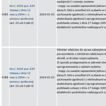
wydajności i rozwoju systemu
Dz.U. 2026 poz. 639
- mając na uwadze zapewnienie jednoro
Ustawa z dnia 12
danych, która umożliwi ich scalanie w z
9585
marca 2004 r. o
2024-01-01
zachowanie zgodności z minimalnymi 
pomocy społecznej
stwierdzania zgodności oprogramowani
(art. 23 ust.3 pkt 2)
podstawie ustawy z dnia 17 lutego 2005
działalności podmiotów realizujących z
Minister właściwy do spraw zabezpiecz
porozumieniu z ministrem właściwym do
określi, w drodze rozporządzenia:
3) sposób postępowania w zakresie stw
oprogramowania z opisem systemu
Dz.U. 2026 poz. 639
- mając na uwadze zapewnienie jednoro
Ustawa z dnia 12
danych, która umożliwi ich scalanie w z
9586
marca 2004 r. o
2024-01-01
zachowanie zgodności z minimalnymi 
pomocy społecznej
stwierdzania zgodności oprogramowani
(art. 23 ust.3 pkt 3)
podstawie ustawy z dnia 17 lutego 2005
działalności podmiotów realizujących z