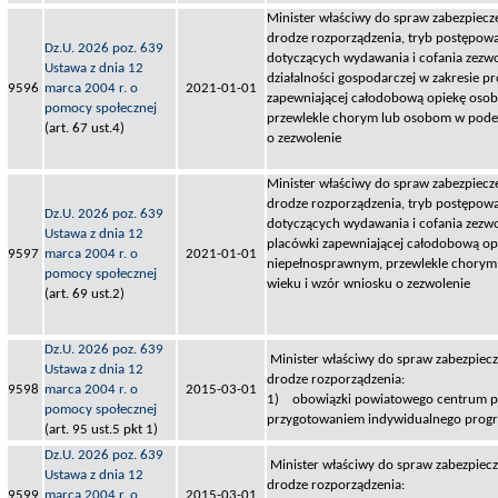
Minister właściwy do spraw zabezpiecze
drodze rozporządzenia, tryb postępow
Dz.U. 2026 poz. 639
dotyczących wydawania i cofania zezw
Ustawa z dnia 12
działalności gospodarczej w zakresie p
9596
marca 2004 r. o
2021-01-01
zapewniającej całodobową opiekę oso
pomocy społecznej
przewlekle chorym lub osobom w pode
(art. 67 ust.4)
o zezwolenie
Minister właściwy do spraw zabezpiecze
drodze rozporządzenia, tryb postępow
Dz.U. 2026 poz. 639
dotyczących wydawania i cofania zezw
Ustawa z dnia 12
placówki zapewniającej całodobową o
9597
marca 2004 r. o
2021-01-01
niepełnosprawnym, przewlekle chorym
pomocy społecznej
wieku i wzór wniosku o zezwolenie
(art. 69 ust.2)
Dz.U. 2026 poz. 639
Minister właściwy do spraw zabezpiecz
Ustawa z dnia 12
drodze rozporządzenia:
9598
marca 2004 r. o
2015-03-01
1) obowiązki powiatowego centrum po
pomocy społecznej
przygotowaniem indywidualnego progra
(art. 95 ust.5 pkt 1)
Dz.U. 2026 poz. 639
Minister właściwy do spraw zabezpiecz
Ustawa z dnia 12
drodze rozporządzenia:
9599
marca 2004 r. o
2015-03-01