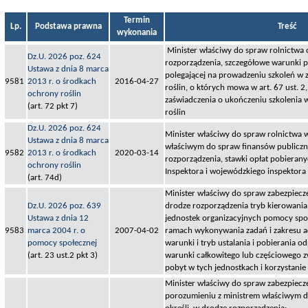
Termin
Lp.
Podstawa prawna
Treść
wykonania
Minister właściwy do spraw rolnictwa o
Dz.U. 2026 poz. 624
rozporządzenia, szczegółowe warunki p
Ustawa z dnia 8 marca
polegającej na prowadzeniu szkoleń w
9581
2013 r. o środkach
2016-04-27
roślin, o których mowa w art. 67 ust. 2
ochrony roślin
zaświadczenia o ukończeniu szkolenia 
(art. 72 pkt 7)
roślin
Dz.U. 2026 poz. 624
Minister właściwy do spraw rolnictwa 
Ustawa z dnia 8 marca
właściwym do spraw finansów publiczny
9582
2013 r. o środkach
2020-03-14
rozporządzenia, stawki opłat pobieran
ochrony roślin
Inspektora i wojewódzkiego inspektora
(art. 74d)
Minister właściwy do spraw zabezpiecze
Dz.U. 2026 poz. 639
drodze rozporządzenia tryb kierowania
Ustawa z dnia 12
jednostek organizacyjnych pomocy sp
9583
marca 2004 r. o
2007-04-02
ramach wykonywania zadań i zakresu ad
pomocy społecznej
warunki i tryb ustalania i pobierania od
(art. 23 ust.2 pkt 3)
warunki całkowitego lub częściowego zw
pobyt w tych jednostkach i korzystanie 
Minister właściwy do spraw zabezpiecz
porozumieniu z ministrem właściwym do