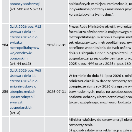
pomocy społecznej
opiekuńczych w miejscu zamieszkania, u
(art. 50b ust.6 pkt 1)
indywidualne potrzeby i możliwości psy
korzystających z tych usług.”.
Dz.U. 2026 poz. 912
Prezes Rady Ministrów określi, w drodze
Ustawa z dnia 11
formularza oświadczenia majątkowego c
czerwca 2026 r. o
metropolitalnego, skarbnika związku met
związku
sekretarza związku metropolitalnego, uw
284
2026-07-31
metropolitalnym w
określone w odniesieniu do tych osób w
województwie
dnia 21 sierpnia 1997 r. o ograniczeniu 
pomorskim
gospodarczej przez osoby pełniące funkcj
(art. 44 ust.3)
2025 r. poz. 499 oraz z 2026 r. poz. 160 
Dz.U. 2026 poz. 965
Ustawa z dnia 11
W terminie do dnia 31 lipca 2026 r. min
czerwca 2026 r. o
rolnictwa określi, w drodze rozporządz
zmianie ustawy o
ubezpieczenia na rok 2026 dla upraw wie
285
ubezpieczeniach
2026-07-31
traw nasiennych, mając na uwadze zape
upraw rolnych i
poziomu ochrony ubezpieczeniowej pro
zwierząt
także uwzględniając możliwości budżetu
gospodarskich
(art. 3)
Minister właściwy do spraw energii okreś
rozporządzenia:
5) sposób załatwiania reklamacji w zakres