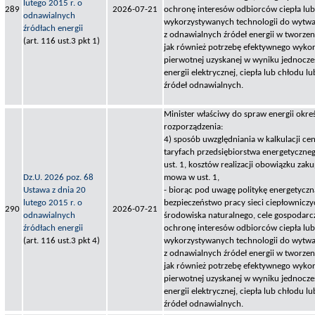
lutego 2015 r. o
289
2026-07-21
ochronę interesów odbiorców ciepła lub 
odnawialnych
wykorzystywanych technologii do wytwar
źródłach energii
z odnawialnych źródeł energii w tworzen
(art. 116 ust.3 pkt 1)
jak również potrzebę efektywnego wykorz
pierwotnej uzyskanej w wyniku jednocz
energii elektrycznej, ciepła lub chłodu 
źródeł odnawialnych.
Minister właściwy do spraw energii okreś
rozporządzenia:
4) sposób uwzględniania w kalkulacji cen
taryfach przedsiębiorstwa energetyczn
ust. 1, kosztów realizacji obowiązku zak
Dz.U. 2026 poz. 68
mowa w ust. 1,
Ustawa z dnia 20
- biorąc pod uwagę politykę energetyczn
lutego 2015 r. o
bezpieczeństwo pracy sieci ciepłownicz
290
2026-07-21
odnawialnych
środowiska naturalnego, cele gospodarcz
źródłach energii
ochronę interesów odbiorców ciepła lub 
(art. 116 ust.3 pkt 4)
wykorzystywanych technologii do wytwar
z odnawialnych źródeł energii w tworzen
jak również potrzebę efektywnego wykorz
pierwotnej uzyskanej w wyniku jednocz
energii elektrycznej, ciepła lub chłodu 
źródeł odnawialnych.