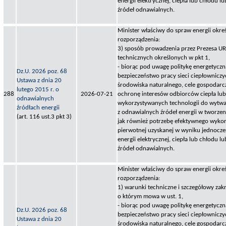
energii elektrycznej, ciepła lub chłodu 
źródeł odnawialnych.
Minister właściwy do spraw energii okreś
rozporządzenia:
3) sposób prowadzenia przez Prezesa U
technicznych określonych w pkt 1,
- biorąc pod uwagę politykę energetyczn
Dz.U. 2026 poz. 68
bezpieczeństwo pracy sieci ciepłownicz
Ustawa z dnia 20
środowiska naturalnego, cele gospodarcz
lutego 2015 r. o
288
2026-07-21
ochronę interesów odbiorców ciepła lub 
odnawialnych
wykorzystywanych technologii do wytwar
źródłach energii
z odnawialnych źródeł energii w tworzen
(art. 116 ust.3 pkt 3)
jak również potrzebę efektywnego wykorz
pierwotnej uzyskanej w wyniku jednocz
energii elektrycznej, ciepła lub chłodu 
źródeł odnawialnych.
Minister właściwy do spraw energii okreś
rozporządzenia:
1) warunki techniczne i szczegółowy zakr
o którym mowa w ust. 1,
- biorąc pod uwagę politykę energetyczn
Dz.U. 2026 poz. 68
bezpieczeństwo pracy sieci ciepłownicz
Ustawa z dnia 20
środowiska naturalnego, cele gospodarcz