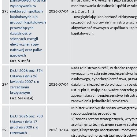
państwowych oraz ich
infrastruktury krytycznej i jego zastępc
wykonywaniu w
monitorowania działalności spółki w za
293
niektórych spółkach
2026-07-04
art. 2 ust. 1 i 2
kapitałowych lub
– uwzględniając konieczność efektywne
grupach kapitałowych
szczególnych uprawnień ministra właśc
prowadzących
aktywów państwowych w spółkach kapit
działalność w
kapitałowych.
sektorach energii
elektrycznej, ropy
naftowej oraz paliw
gazowych
(art. 6 ust.8)
Rada Ministrów określi, w drodze rozpo
Dz.U. 2026 poz. 574
wymagania w zakresie bezpieczeństwa fi
Ustawa z dnia 26
osobowego, cyberbezpieczeństwa, prawn
kwietnia 2007 r. o
294
2026-07-04
działania, niezbędne do wdrażania rozw
zarządzaniu
ust. 1 pkt 2, mając na uwadze potrzebę
kryzysowym
zapewniających bezpieczeństwo infrastru
(art. 6ze ust.4)
zapewnienia jednolitości rozwiązań.
Minister właściwy do spraw wewnętrznyc
rozporządzenia, procedurę:
Dz.U. 2026 poz. 733
2) zwrotu rezerw strategicznych, w tym 
Ustawa z dnia 17
asortymentu technicznego rezerw strate
grudnia 2020 r. o
295
2026-07-04
specjalistycznego asortymentu medyczn
rezerwach
strategicznych oraz wirtualnego środow