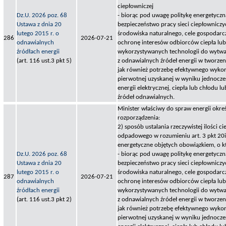
ciepłowniczej
Dz.U. 2026 poz. 68
- biorąc pod uwagę politykę energetyczn
Ustawa z dnia 20
bezpieczeństwo pracy sieci ciepłownicz
lutego 2015 r. o
środowiska naturalnego, cele gospodarcz
286
2026-07-21
odnawialnych
ochronę interesów odbiorców ciepła lub 
źródłach energii
wykorzystywanych technologii do wytwar
(art. 116 ust.3 pkt 5)
z odnawialnych źródeł energii w tworzen
jak również potrzebę efektywnego wykorz
pierwotnej uzyskanej w wyniku jednocz
energii elektrycznej, ciepła lub chłodu 
źródeł odnawialnych.
Minister właściwy do spraw energii okreś
rozporządzenia:
2) sposób ustalania rzeczywistej ilości ci
odpadowego w rozumieniu art. 3 pkt 20i
energetyczne objętych obowiązkiem, o k
Dz.U. 2026 poz. 68
- biorąc pod uwagę politykę energetyczn
Ustawa z dnia 20
bezpieczeństwo pracy sieci ciepłownicz
lutego 2015 r. o
środowiska naturalnego, cele gospodarcz
287
2026-07-21
odnawialnych
ochronę interesów odbiorców ciepła lub 
źródłach energii
wykorzystywanych technologii do wytwar
(art. 116 ust.3 pkt 2)
z odnawialnych źródeł energii w tworzen
jak również potrzebę efektywnego wykorz
pierwotnej uzyskanej w wyniku jednocz