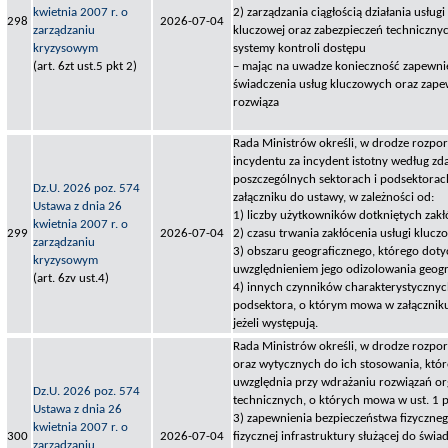
kwietnia 2007 r. o
2) zarządzania ciągłością działania usługi
298
2026-07-04
zarządzaniu
kluczowej oraz zabezpieczeń techniczny
kryzysowym
systemy kontroli dostępu
(art. 6zt ust.5 pkt 2)
– mając na uwadze konieczność zapewni
świadczenia usług kluczowych oraz zapew
rozwiąza
Rada Ministrów określi, w drodze rozpor
incydentu za incydent istotny według zd
poszczególnych sektorach i podsektora
Dz.U. 2026 poz. 574
załączniku do ustawy, w zależności od:
Ustawa z dnia 26
1) liczby użytkowników dotkniętych zak
kwietnia 2007 r. o
299
2026-07-04
2) czasu trwania zakłócenia usługi klucz
zarządzaniu
3) obszaru geograficznego, którego dotyc
kryzysowym
uwzględnieniem jego odizolowania geogr
(art. 6zv ust.4)
4) innych czynników charakterystycznyc
podsektora, o którym mowa w załączniku
jeżeli występują.
Rada Ministrów określi, w drodze rozpo
oraz wytycznych do ich stosowania, któ
uwzględnia przy wdrażaniu rozwiązań or
Dz.U. 2026 poz. 574
technicznych, o których mowa w ust. 1 pk
Ustawa z dnia 26
3) zapewnienia bezpieczeństwa fizyczne
kwietnia 2007 r. o
300
2026-07-04
fizycznej infrastruktury służącej do świa
zarządzaniu