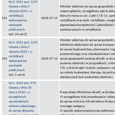
Dz.U. 2025 poz. 1235
Ustawa z dnia 5
Minister właściwy do spraw gospodarki o
sierpnia 2025 r. o
rozporządzenia, szczegółowy zakres danyc
certyfikacji
których mowa w ust. 2 pkt 5 i 8–11, za
291
2026-07-12
wykonawców
certyfikacie oraz wzór certyfikatu, uwzg
zamówień
zapewnienia kompletności i jednolitości 
publicznych
zamieszczanych w certyfikacie.
(art. 24 ust.5)
Minister właściwy do spraw gospodarki 
Dz.U. 2025 poz. 1235
ministrem właściwym do spraw transpor
Ustawa z dnia 5
do spraw budownictwa, planowania i z
sierpnia 2025 r. o
przestrzennego oraz mieszkalnictwa i m
certyfikacji
292
2026-07-12
spraw gospodarki wodnej określi, w dro
wykonawców
poziomy zdolności w przypadkach, o któ
zamówień
3 lit. a tiret drugie i trzecie, związane z
publicznych
na roboty budowlane, kierując się potrz
(art. 5 ust.4)
standaryzacji tych poziomów zdolności.
Dz.U. 2025 poz. 470
Ustawa z dnia 18
marca 2010 r. o
Prezes Rady Ministrów określi, w drodze
szczególnych
1) szczegółowy tryb powoływania i odw
uprawnieniach
do spraw ochrony infrastruktury krytycz
ministra właściwego
oraz jego zastępcy,
do spraw aktywów
2) sposób wykonywania przez pełnomoc