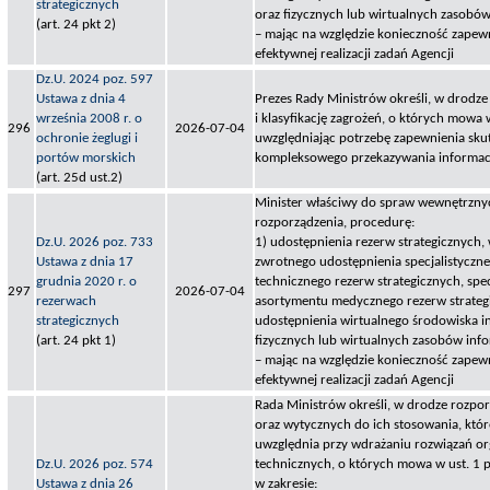
strategicznych
oraz fizycznych lub wirtualnych zasobó
(art. 24 pkt 2)
– mając na względzie konieczność zapewn
efektywnej realizacji zadań Agencji
Dz.U. 2024 poz. 597
Ustawa z dnia 4
Prezes Rady Ministrów określi, w drodze
września 2008 r. o
i klasyfikację zagrożeń, o których mowa w
296
2026-07-04
ochronie żeglugi i
uwzględniając potrzebę zapewnienia sku
portów morskich
kompleksowego przekazywania informac
(art. 25d ust.2)
Minister właściwy do spraw wewnętrznyc
rozporządzenia, procedurę:
Dz.U. 2026 poz. 733
1) udostępnienia rezerw strategicznych,
Ustawa z dnia 17
zwrotnego udostępnienia specjalistyczn
grudnia 2020 r. o
technicznego rezerw strategicznych, spe
297
2026-07-04
rezerwach
asortymentu medycznego rezerw strateg
strategicznych
udostępnienia wirtualnego środowiska i
(art. 24 pkt 1)
fizycznych lub wirtualnych zasobów inf
– mając na względzie konieczność zapewn
efektywnej realizacji zadań Agencji
Rada Ministrów określi, w drodze rozpo
oraz wytycznych do ich stosowania, któ
uwzględnia przy wdrażaniu rozwiązań or
Dz.U. 2026 poz. 574
technicznych, o których mowa w ust. 1 p
Ustawa z dnia 26
w zakresie: