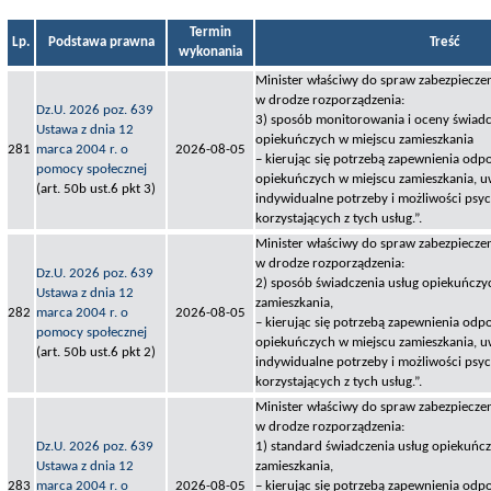
Termin
Lp.
Podstawa prawna
Treść
wykonania
Minister właściwy do spraw zabezpieczen
w drodze rozporządzenia:
Dz.U. 2026 poz. 639
3) sposób monitorowania i oceny świadc
Ustawa z dnia 12
opiekuńczych w miejscu zamieszkania
281
marca 2004 r. o
2026-08-05
– kierując się potrzebą zapewnienia odpo
pomocy społecznej
opiekuńczych w miejscu zamieszkania, u
(art. 50b ust.6 pkt 3)
indywidualne potrzeby i możliwości psy
korzystających z tych usług.”.
Minister właściwy do spraw zabezpieczen
w drodze rozporządzenia:
Dz.U. 2026 poz. 639
2) sposób świadczenia usług opiekuńczy
Ustawa z dnia 12
zamieszkania,
282
marca 2004 r. o
2026-08-05
– kierując się potrzebą zapewnienia odpo
pomocy społecznej
opiekuńczych w miejscu zamieszkania, u
(art. 50b ust.6 pkt 2)
indywidualne potrzeby i możliwości psy
korzystających z tych usług.”.
Minister właściwy do spraw zabezpieczen
w drodze rozporządzenia:
Dz.U. 2026 poz. 639
1) standard świadczenia usług opiekuńc
Ustawa z dnia 12
zamieszkania,
283
marca 2004 r. o
2026-08-05
– kierując się potrzebą zapewnienia odpo