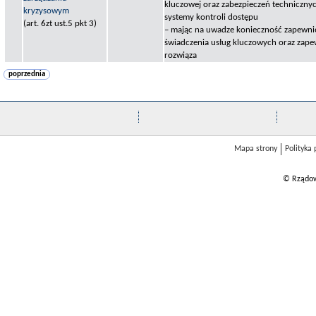
kluczowej oraz zabezpieczeń techniczny
kryzysowym
systemy kontroli dostępu
(art. 6zt ust.5 pkt 3)
– mając na uwadze konieczność zapewni
świadczenia usług kluczowych oraz zapew
rozwiąza
poprzednia
Mapa strony
Polityka
© Rządow