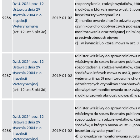
Dz.U. 2024 poz. 12
rozporządzenia, rodzaje wydatków, któ
Ustawa z dnia 29
środków, o których mowa w ust. 3, po
stycznia 2004 r. o
inspektoraty weterynarii na
9266
2019-01-02
Inspekcji
3) monitorowanie chorób odzwierzęcyc
Weterynaryjnej
czynników chorobotwórczych podlega
(art. 12 ust.5 pkt 3c)
monitorowania oraz związanej z nimi o
przeciwdrobnoustrojowe:
c) w żywności, o której mowa w art. 3 us
Minister właściwy do spraw rolnictwa 
Dz.U. 2024 poz. 12
właściwym do spraw finansów publiczny
Ustawa z dnia 29
rozporządzenia, rodzaje wydatków, któ
stycznia 2004 r. o
środków o których mowa w ust.3, pono
9267
2019-01-02
Inspekcji
weterynarii na: 3) monitorowanie chor
Weterynaryjnej
odzwierzęcych czynników chorobotwór
(art. 12 ust.5 pkt 3d)
obowiązkowi monitorowania oraz związ
środki przeciwdrobnoustrojowe: d) w 
Minister właściwy do spraw rolnictwa 
właściwym do spraw finansów publiczny
Dz.U. 2024 poz. 12
rozporządzenia, rodzaje wydatków, któ
Ustawa z dnia 29
środków, o których mowa w ust. 3, po
stycznia 2004 r. o
9268
2019-01-02
inspektoraty weterynarii na:
Inspekcji
4) prowadzenie monitorowania substa
Weterynaryjnej