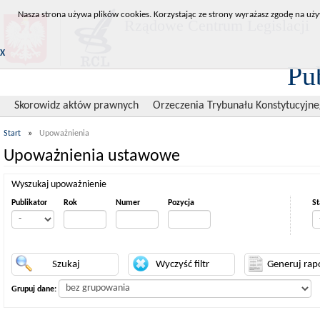
Nasza strona używa plików cookies. Korzystając ze strony wyrażasz zgodę na uży
Rządowe Centrum Legislacji
X
Pu
Skorowidz aktów prawnych
Orzeczenia Trybunału Konstytucyjn
Start
»
Upoważnienia
Upoważnienia ustawowe
Wyszukaj upoważnienie
Publikator
Rok
Numer
Pozycja
St
Grupuj dane: