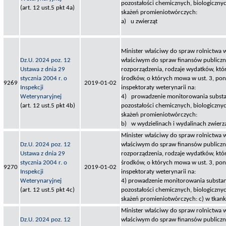
pozostałości chemicznych, biologicznyc
(art. 12 ust.5 pkt 4a)
skażeń promieniotwórczych:
a) u zwierząt
Minister właściwy do spraw rolnictwa 
Dz.U. 2024 poz. 12
właściwym do spraw finansów publiczny
Ustawa z dnia 29
rozporządzenia, rodzaje wydatków, któ
stycznia 2004 r. o
środków, o których mowa w ust. 3, po
9269
2019-01-02
Inspekcji
inspektoraty weterynarii na:
Weterynaryjnej
4) prowadzenie monitorowania substa
(art. 12 ust.5 pkt 4b)
pozostałości chemicznych, biologicznyc
skażeń promieniotwórczych:
b) w wydzielinach i wydalinach zwierz
Minister właściwy do spraw rolnictwa 
Dz.U. 2024 poz. 12
właściwym do spraw finansów publiczny
Ustawa z dnia 29
rozporządzenia, rodzaje wydatków, któ
stycznia 2004 r. o
środków, o których mowa w ust. 3, po
9270
2019-01-02
Inspekcji
inspektoraty weterynarii na:
Weterynaryjnej
4) prowadzenie monitorowania substan
(art. 12 ust.5 pkt 4c)
pozostałości chemicznych, biologicznyc
skażeń promieniotwórczych: c) w tkank
Minister właściwy do spraw rolnictwa 
Dz.U. 2024 poz. 12
właściwym do spraw finansów publiczny