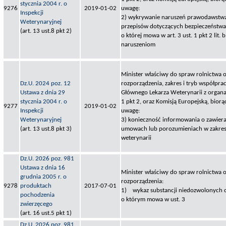
stycznia 2004 r. o
9276
2019-01-02
uwagę:
Inspekcji
2) wykrywanie naruszeń prawodawstwa
Weterynaryjnej
przepisów dotyczących bezpieczeństwa
(art. 13 ust.8 pkt 2)
o której mowa w art. 3 ust. 1 pkt 2 lit.
naruszeniom
Minister właściwy do spraw rolnictwa o
Dz.U. 2024 poz. 12
rozporządzenia, zakres i tryb współpra
Ustawa z dnia 29
Głównego Lekarza Weterynarii z organa
stycznia 2004 r. o
1 pkt 2, oraz Komisją Europejską, bior
9277
2019-01-02
Inspekcji
uwagę:
Weterynaryjnej
3) konieczność informowania o zawiera
(art. 13 ust.8 pkt 3)
umowach lub porozumieniach w zakres
weterynarii
Dz.U. 2026 poz. 981
Ustawa z dnia 16
Minister właściwy do spraw rolnictwa o
grudnia 2005 r. o
rozporządzenia:
9278
produktach
2017-07-01
1) wykaz substancji niedozwolonych 
pochodzenia
o którym mowa w ust. 3
zwierzęcego
(art. 16 ust.5 pkt 1)
Dz.U. 2026 poz. 981