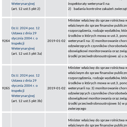
Weterynaryjnej
inspektoraty weterynarii na:
(art. 12 ust.5 pkt 2)
2) badania kontrolne zakażeń zwierząt
Minister właściwy do spraw rolnictwa 
właściwym do spraw finansów publiczny
Dz.U. 2024 poz. 12
rozporządzenia, rodzaje wydatków, któ
Ustawa z dnia 29
środków o których mowa w ust.3, pono
stycznia 2004 r. o
9264
2019-01-02
weterynarii na: 3) monitorowanie chor
Inspekcji
odzwierzęcych czynników chorobotwór
Weterynaryjnej
obowiązkowi monitorowania oraz związ
(art. 12 ust.5 pkt 3a)
środki przeciwdrobnoustrojowe: a) u z
Minister właściwy do spraw rolnictwa 
właściwym do spraw finansów publiczny
Dz.U. 2024 poz. 12
rozporządzenia, rodzaje wydatków, któ
Ustawa z dnia 29
środków o których mowa w ust.3, pono
stycznia 2004 r. o
9265
2019-01-02
weterynarii na: 3) monitorowanie chor
Inspekcji
odzwierzęcych czynników chorobotwór
Weterynaryjnej
obowiązkowi monitorowania oraz związ
(art. 12 ust.5 pkt 3b)
środki przeciwdrobnoustrojowe: b) w 
zwierzęcego
Minister właściwy do spraw rolnictwa 
właściwym do spraw finansów publiczny