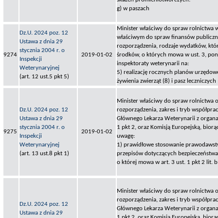
g) w paszach
Minister właściwy do spraw rolnictwa 
Dz.U. 2024 poz. 12
właściwym do spraw finansów publiczny
Ustawa z dnia 29
rozporządzenia, rodzaje wydatków, któ
stycznia 2004 r. o
9274
2019-01-02
środków, o których mowa w ust. 3, po
Inspekcji
inspektoraty weterynarii na:
Weterynaryjnej
5) realizację rocznych planów urzędow
(art. 12 ust.5 pkt 5)
żywienia zwierząt (8) i pasz leczniczych
Minister właściwy do spraw rolnictwa o
Dz.U. 2024 poz. 12
rozporządzenia, zakres i tryb współpra
Ustawa z dnia 29
Głównego Lekarza Weterynarii z organa
stycznia 2004 r. o
1 pkt 2, oraz Komisją Europejską, bior
9275
2019-01-02
Inspekcji
uwagę:
Weterynaryjnej
1) prawidłowe stosowanie prawodawst
(art. 13 ust.8 pkt 1)
przepisów dotyczących bezpieczeństwa
o której mowa w art. 3 ust. 1 pkt 2 lit. b
Minister właściwy do spraw rolnictwa o
rozporządzenia, zakres i tryb współpra
Dz.U. 2024 poz. 12
Głównego Lekarza Weterynarii z organa
Ustawa z dnia 29
1 pkt 2, oraz Komisją Europejską, bior