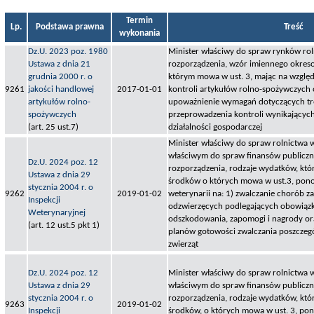
Termin
Lp.
Podstawa prawna
Treść
wykonania
Dz.U. 2023 poz. 1980
Minister właściwy do spraw rynków rol
Ustawa z dnia 21
rozporządzenia, wzór imiennego okres
grudnia 2000 r. o
którym mowa w ust. 3, mając na względz
9261
jakości handlowej
2017-01-01
kontroli artykułów rolno-spożywczych o
artykułów rolno-
upoważnienie wymagań dotyczących tr
spożywczych
przeprowadzenia kontroli wynikającyc
(art. 25 ust.7)
działalności gospodarczej
Minister właściwy do spraw rolnictwa 
właściwym do spraw finansów publiczny
Dz.U. 2024 poz. 12
rozporządzenia, rodzaje wydatków, któ
Ustawa z dnia 29
środków o których mowa w ust.3, pono
stycznia 2004 r. o
9262
2019-01-02
weterynarii na: 1) zwalczanie chorób z
Inspekcji
odzwierzęcych podlegających obowiązk
Weterynaryjnej
odszkodowania, zapomogi i nagrody ora
(art. 12 ust.5 pkt 1)
planów gotowości zwalczania poszczeg
zwierząt
Dz.U. 2024 poz. 12
Minister właściwy do spraw rolnictwa 
Ustawa z dnia 29
właściwym do spraw finansów publiczny
stycznia 2004 r. o
rozporządzenia, rodzaje wydatków, któ
9263
2019-01-02
Inspekcji
środków, o których mowa w ust. 3, po