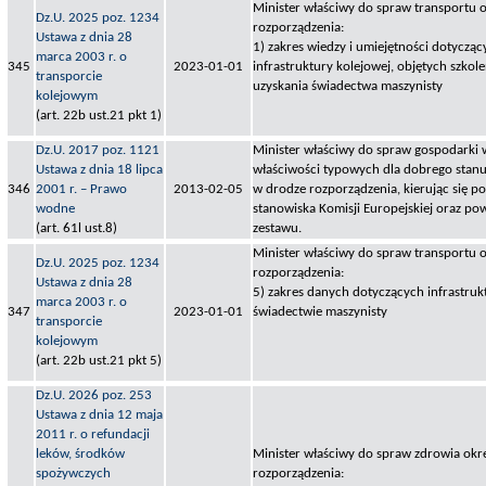
Minister właściwy do spraw transportu o
Dz.U. 2025 poz. 1234
rozporządzenia:
Ustawa z dnia 28
1) zakres wiedzy i umiejętności dotyczą
marca 2003 r. o
345
2023-01-01
infrastruktury kolejowej, objętych szkol
transporcie
uzyskania świadectwa maszynisty
kolejowym
(art. 22b ust.21 pkt 1)
Dz.U. 2017 poz. 1121
Minister właściwy do spraw gospodarki 
Ustawa z dnia 18 lipca
właściwości typowych dla dobrego stan
346
2001 r. – Prawo
2013-02-05
w drodze rozporządzenia, kierując się p
wodne
stanowiska Komisji Europejskiej oraz 
(art. 61l ust.8)
zestawu.
Minister właściwy do spraw transportu o
Dz.U. 2025 poz. 1234
rozporządzenia:
Ustawa z dnia 28
5) zakres danych dotyczących infrastruk
marca 2003 r. o
347
2023-01-01
świadectwie maszynisty
transporcie
kolejowym
(art. 22b ust.21 pkt 5)
Dz.U. 2026 poz. 253
Ustawa z dnia 12 maja
2011 r. o refundacji
leków, środków
Minister właściwy do spraw zdrowia okre
spożywczych
rozporządzenia: