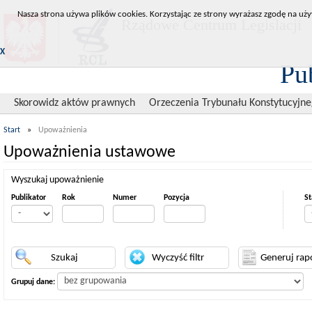
Nasza strona używa plików cookies. Korzystając ze strony wyrażasz zgodę na uży
Rządowe Centrum Legislacji
X
Pu
Skorowidz aktów prawnych
Orzeczenia Trybunału Konstytucyjn
Start
»
Upoważnienia
Upoważnienia ustawowe
Wyszukaj upoważnienie
Publikator
Rok
Numer
Pozycja
St
Grupuj dane: