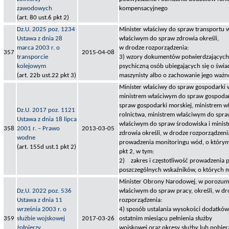
zawodowych
kompensacyjnego
(art. 80 ust.6 pkt 2)
Dz.U. 2025 poz. 1234
Minister właściwy do spraw transportu 
Ustawa z dnia 28
właściwym do spraw zdrowia określi,
marca 2003 r. o
w drodze rozporządzenia:
357
2015-04-08
transporcie
3) wzory dokumentów potwierdzających z
kolejowym
psychiczną osób ubiegających się o świ
(art. 22b ust.22 pkt 3)
maszynisty albo o zachowanie jego ważn
Minister właściwy do spraw gospodarki
ministrem właściwym do spraw gospodar
spraw gospodarki morskiej, ministrem 
Dz.U. 2017 poz. 1121
rolnictwa, ministrem właściwym do spr
Ustawa z dnia 18 lipca
właściwym do spraw środowiska i minis
358
2001 r. – Prawo
2013-03-05
zdrowia określi, w drodze rozporządzenia
wodne
prowadzenia monitoringu wód, o którym
(art. 155d ust.1 pkt 2)
pkt 2, w tym:
2) zakres i częstotliwość prowadzenia 
poszczególnych wskaźników, o których mo
Minister Obrony Narodowej, w porozumi
Dz.U. 2022 poz. 536
właściwym do spraw pracy, określi, w dr
Ustawa z dnia 11
rozporządzenia:
września 2003 r. o
4) sposób ustalania wysokości dodatków
359
służbie wojskowej
2017-03-26
ostatnim miesiącu pełnienia służby
żołnierzy
wojskowej oraz okresy służby lub pobie