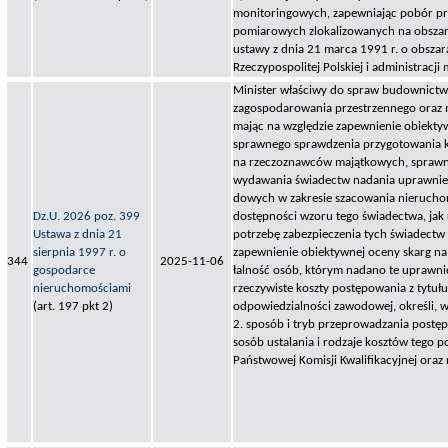
monitoringowych, zapewniając pobór p
pomiarowych zlokalizowanych na obsza
ustawy z dnia 21 marca 1991 r. o obsza
Rzeczypospolitej Polskiej i administracji 
Minister właściwy do spraw budownictwa
zagospodarowania przestrzennego oraz m
mając na względzie zapewnienie obiektyw
sprawnego sprawdzenia przygotowania
na rzeczoznawców majątkowych, sprawno
wydawania świadectw nadania uprawnie
dowych w zakresie szacowania nierucho
Dz.U. 2026 poz. 399
dostępności wzoru tego świadectwa, jak
Ustawa z dnia 21
potrzebę zabezpieczenia tych świadectw
sierpnia 1997 r. o
zapewnienie obiektywnej oceny skarg na 
344
2025-11-06
gospodarce
łalność osób, którym nadano te uprawnie
nieruchomościami
rzeczywiste koszty postępowania z tytułu
(art. 197 pkt 2)
odpowiedzialności zawodowej, określi, 
2. sposób i tryb przeprowadzania postęp
sosób ustalania i rodzaje kosztów tego p
Państwowej Komisji Kwalifikacyjnej oraz r