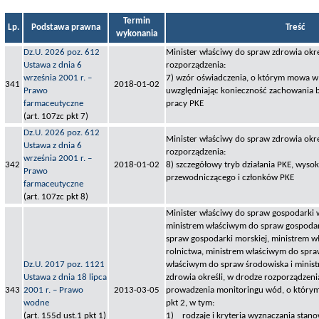
Termin
Lp.
Podstawa prawna
Treść
wykonania
Dz.U. 2026 poz. 612
Minister właściwy do spraw zdrowia okre
Ustawa z dnia 6
rozporządzenia:
września 2001 r. –
7) wzór oświadczenia, o którym mowa w a
341
2018-01-02
Prawo
uwzględniając konieczność zachowania 
farmaceutyczne
pracy PKE
(art. 107zc pkt 7)
Dz.U. 2026 poz. 612
Minister właściwy do spraw zdrowia okre
Ustawa z dnia 6
rozporządzenia:
września 2001 r. –
342
2018-01-02
8) szczegółowy tryb działania PKE, wys
Prawo
przewodniczącego i członków PKE
farmaceutyczne
(art. 107zc pkt 8)
Minister właściwy do spraw gospodarki
ministrem właściwym do spraw gospodar
spraw gospodarki morskiej, ministrem 
rolnictwa, ministrem właściwym do spr
Dz.U. 2017 poz. 1121
właściwym do spraw środowiska i minis
Ustawa z dnia 18 lipca
zdrowia określi, w drodze rozporządzenia
343
2001 r. – Prawo
2013-03-05
prowadzenia monitoringu wód, o którym
wodne
pkt 2, w tym:
(art. 155d ust.1 pkt 1)
1) rodzaje i kryteria wyznaczania stan