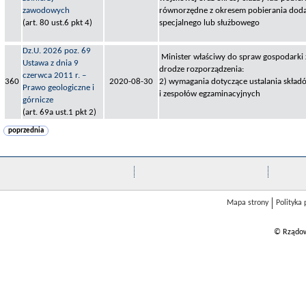
zawodowych
równorzędne z okresem pobierania dod
(art. 80 ust.6 pkt 4)
specjalnego lub służbowego
Dz.U. 2026 poz. 69
Minister właściwy do spraw gospodarki z
Ustawa z dnia 9
drodze rozporządzenia:
czerwca 2011 r. –
360
2020-08-30
2) wymagania dotyczące ustalania skład
Prawo geologiczne i
i zespołów egzaminacyjnych
górnicze
(art. 69a ust.1 pkt 2)
poprzednia
Mapa strony
Polityka
© Rządow