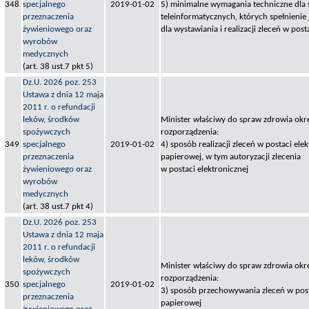
348
specjalnego
2019-01-02
5) minimalne wymagania techniczne dla
przeznaczenia
teleinformatycznych, których spełnienie 
żywieniowego oraz
dla wystawiania i realizacji zleceń w post
wyrobów
medycznych
(art. 38 ust.7 pkt 5)
Dz.U. 2026 poz. 253
Ustawa z dnia 12 maja
2011 r. o refundacji
leków, środków
Minister właściwy do spraw zdrowia okre
spożywczych
rozporządzenia:
349
specjalnego
2019-01-02
4) sposób realizacji zleceń w postaci elek
przeznaczenia
papierowej, w tym autoryzacji zlecenia
żywieniowego oraz
w postaci elektronicznej
wyrobów
medycznych
(art. 38 ust.7 pkt 4)
Dz.U. 2026 poz. 253
Ustawa z dnia 12 maja
2011 r. o refundacji
leków, środków
Minister właściwy do spraw zdrowia okre
spożywczych
rozporządzenia:
350
specjalnego
2019-01-02
3) sposób przechowywania zleceń w posta
przeznaczenia
papierowej