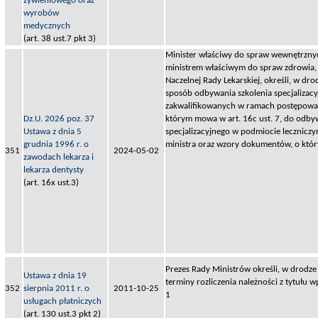
żywieniowego oraz
wyrobów
medycznych
(art. 38 ust.7 pkt 3)
Minister właściwy do spraw wewnętrzny
ministrem właściwym do spraw zdrowia, p
Naczelnej Rady Lekarskiej, określi, w dro
sposób odbywania szkolenia specjalizacy
zakwalifikowanych w ramach postępowan
Dz.U. 2026 poz. 37
którym mowa w art. 16c ust. 7, do odby
Ustawa z dnia 5
specjalizacyjnego w podmiocie lecznicz
grudnia 1996 r. o
ministra oraz wzory dokumentów, o któr
351
2024-05-02
zawodach lekarza i
lekarza dentysty
(art. 16x ust.3)
Prezes Rady Ministrów określi, w drodze 
Ustawa z dnia 19
terminy rozliczenia należności z tytułu 
352
sierpnia 2011 r. o
2011-10-25
1
usługach płatniczych
(art. 130 ust.3 pkt 2)