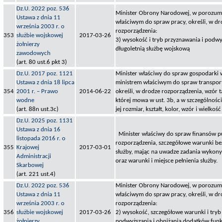
Dz.U. 2022 poz. 536
Minister Obrony Narodowej, w porozumi
Ustawa z dnia 11
właściwym do spraw pracy, określi, w dr
września 2003 r. o
rozporządzenia:
353
służbie wojskowej
2017-03-26
3) wysokość i tryb przyznawania i podwy
żołnierzy
długoletnią służbę wojskową
zawodowych
(art. 80 ust.6 pkt 3)
Dz.U. 2017 poz. 1121
Minister właściwy do spraw gospodarki
Ustawa z dnia 18 lipca
ministrem właściwym do spraw transpor
354
2001 r. – Prawo
2014-06-22
określi, w drodze rozporządzenia, wzór t
wodne
której mowa w ust. 3b, a w szczególności
(art. 88n ust.3c)
jej rozmiar, kształt, kolor, wzór i wielkoś
Dz.U. 2025 poz. 1131
Ustawa z dnia 16
Minister właściwy do spraw finansów pu
listopada 2016 r. o
rozporządzenia, szczegółowe warunki bez
355
Krajowej
2017-03-01
służby, mając na uwadze zadania wykony
Administracji
oraz warunki i miejsce pełnienia służby.
Skarbowej
(art. 221 ust.4)
Dz.U. 2022 poz. 536
Minister Obrony Narodowej, w porozumi
Ustawa z dnia 11
właściwym do spraw pracy, określi, w dr
września 2003 r. o
rozporządzenia:
356
służbie wojskowej
2017-03-26
2) wysokość, szczegółowe warunki i tryb
żołnierzy
podwyższania i obniżania dodatków fun