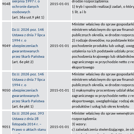
sierpnia 1997 r. o
drodze rozporządzenia:
9048
2015-01-01
ochronie danych
1) tryb i sposób realizacji zadań, o któ
osobowych
1 lit. a i b
(art. 36a ust.9 pkt 1)
Minister właściwy do spraw gospodark
Dz.U. 2026 poz. 146
ministrem właściwym do spraw finans
Ustawa z dnia 7 lipca
publicznych określa, w drodze rozporz
1994 r. o
2) rodzaje dowodów, na podstawie który
9049
ubezpieczeniach
2015-01-01
pochodzenie produktu lub usługi, uwzg
gwarantowanych
ustalenia na ich podstawie udziału pr
przez Skarb Państwa
pochodzenia krajowego lub składnikó
(art. 6e pkt 2)
zagranicznego w przychodzie netto z rea
eksportowego
Dz.U. 2026 poz. 146
Minister właściwy do spraw gospodark
Ustawa z dnia 7 lipca
ministrem właściwym do spraw finans
1994 r. o
publicznych określa, w drodze rozporz
9050
ubezpieczeniach
2015-01-01
1) maksymalny procentowy udział skł
gwarantowanych
zagranicznego w przychodzie netto z rea
przez Skarb Państwa
eksportowego, uwzględniając rodzaj e
(art. 6e pkt 1)
produktów i usług lub okres kredytu
Dz.U. 2026 poz. 393
Minister właściwy do spraw wewnętrzny
Ustawa z dnia 28
rozporządzenia:
listopada 2014 r. –
3) wzory:
9051
2015-01-01
Prawo o aktach stanu
c) zaświadczenia stwierdzającego, że o