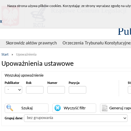
Nasza strona używa plików cookies. Korzystając ze strony wyrażasz zgodę na uży
Rządowe Centrum Legislacji
X
Pu
Skorowidz aktów prawnych
Orzeczenia Trybunału Konstytucyjn
Start
»
Upoważnienia
Upoważnienia ustawowe
Wyszukaj upoważnienie
Publikator
Rok
Numer
Pozycja
St
Grupuj dane: