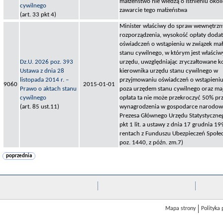
małżeństwo nie wiedzą o istnieniu okol
cywilnego
zawarcie tego małżeństwa
(art. 33 pkt 4)
Minister właściwy do spraw wewnętrzny
rozporządzenia, wysokość opłaty dodat
oświadczeń o wstąpieniu w związek ma
stanu cywilnego, w którym jest właściw
Dz.U. 2026 poz. 393
urzędu, uwzględniając zryczałtowane ko
Ustawa z dnia 28
kierownika urzędu stanu cywilnego w
listopada 2014 r. –
przyjmowaniu oświadczeń o wstąpieniu
9060
2015-01-01
Prawo o aktach stanu
poza urzędem stanu cywilnego oraz ma
cywilnego
opłata ta nie może przekroczyć 50% pr
(art. 85 ust.11)
wynagrodzenia w gospodarce narodowe
Prezesa Głównego Urzędu Statystyczneg
pkt 1 lit. a ustawy z dnia 17 grudnia 19
rentach z Funduszu Ubezpieczeń Społecz
poz. 1440, z późn. zm.7)
poprzednia
Mapa strony
Polityka