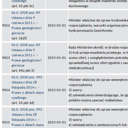
cywilnego
wstąpieniu w związek małżeński zostały
(art. 33 pkt 3c)
duchownego
Dz.U. 2026 poz. 69
Ustawa z dnia 9
Minister właściwy do spraw środowiska
czerwca 2011 r. –
9052
2015-01-01
rozporządzenia, warunki organizacyjno
Prawo geologiczne i
funkcjonowania Geoinfonetu
górnicze
(art. 162f)
Dz.U. 2026 poz. 69
Rada Ministrów określi, w drodze rozp
Ustawa z dnia 9
3) tryb przeprowadzenia przetargu, w
czerwca 2011 r. –
9053
2015-01-01
oceny ofert, z uwzględnieniem potrzeb
Prawo geologiczne i
sprawiedliwej oceny ofert zgodnie z zas
górnicze
niedyskryminacji
(art. 49o pkt 3)
Dz.U. 2026 poz. 393
Minister właściwy do spraw wewnętrzny
Ustawa z dnia 28
rozporządzenia:
listopada 2014 r. –
9054
2015-01-01
3) wzory:
Prawo o aktach stanu
d) zaświadczenia stwierdzającego, że z
cywilnego
polskim można zawrzeć małżeństwo
(art. 33 pkt 3d)
Dz.U. 2026 poz. 393
Minister właściwy do spraw wewnętrzny
Ustawa z dnia 28
rozporządzenia:
listopada 2014 r. –
3) wzory:
9055
2015-01-01
Prawo o aktach stanu
e) zaświadczenia o zamieszczonych lub