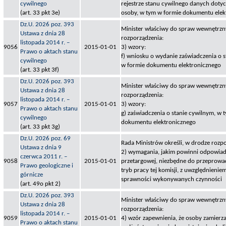
cywilnego
rejestrze stanu cywilnego danych doty
(art. 33 pkt 3e)
osoby, w tym w formie dokumentu elek
Dz.U. 2026 poz. 393
Minister właściwy do spraw wewnętrzny
Ustawa z dnia 28
rozporządzenia:
listopada 2014 r. –
9056
2015-01-01
3) wzory:
Prawo o aktach stanu
f) wniosku o wydanie zaświadczenia o 
cywilnego
w formie dokumentu elektronicznego
(art. 33 pkt 3f)
Dz.U. 2026 poz. 393
Minister właściwy do spraw wewnętrzny
Ustawa z dnia 28
rozporządzenia:
listopada 2014 r. –
9057
2015-01-01
3) wzory:
Prawo o aktach stanu
g) zaświadczenia o stanie cywilnym, w 
cywilnego
dokumentu elektronicznego
(art. 33 pkt 3g)
Dz.U. 2026 poz. 69
Rada Ministrów określi, w drodze rozp
Ustawa z dnia 9
2) wymagania, jakim powinni odpowiad
czerwca 2011 r. –
9058
2015-01-01
przetargowej, niezbędne do przeprowad
Prawo geologiczne i
tryb pracy tej komisji, z uwzględnieni
górnicze
sprawności wykonywanych czynności
(art. 49o pkt 2)
Dz.U. 2026 poz. 393
Minister właściwy do spraw wewnętrzny
Ustawa z dnia 28
rozporządzenia:
listopada 2014 r. –
9059
2015-01-01
4) wzór zapewnienia, że osoby zamierz
Prawo o aktach stanu