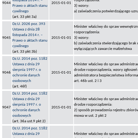
listopada 2014 r. –
rozporządzenia:
9044
2015-01-01
Prawo o aktach stanu
3) wzory:
cywilnego
a) zaświadczenia potwierdzającego uzn
(art. 33 pkt 3a)
Dz.U. 2026 poz. 393
Minister właściwy do spraw wewnętrzny
Ustawa z dnia 28
rozporządzenia:
listopada 2014 r. –
9045
2015-01-01
3) wzory:
Prawo o aktach stanu
b) zaświadczenia stwierdzającego brak 
cywilnego
wyłączających zawarcie małżeństwa
(art. 33 pkt 3b)
Dz.U. 2014 poz. 1182
Ustawa z dnia 29
Minister właściwy do spraw administracj
sierpnia 1997 r. o
drodze rozporządzenia, wzory zgłoszeń
9046
2015-01-01
ochronie danych
administratora bezpieczeństwa informa
osobowych
art. 46b ust. 2 i 3
(art. 46f)
Dz.U. 2014 poz. 1182
Ustawa z dnia 29
Minister właściwy do spraw administracj
sierpnia 1997 r. o
drodze rozporządzenia:
9047
2015-01-01
ochronie danych
2) sposób prowadzenia rejestru zbioró
osobowych
mowa w ust. 2 pkt 2
(art. 36a ust.9 pkt 2)
Dz.U. 2014 poz. 1182
Ustawa z dnia 29
Minister właściwy do spraw administracj