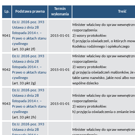
Termin
Lp.
Podstawa prawna
Treść
wykonania
Dz.U. 2026 poz. 393
Minister właściwy do spraw wewnętrzny
Ustawa z dnia 28
rozporządzenia:
listopada 2014 r. –
9041
2015-01-01
2) wzory protokołów:
Prawo o aktach stanu
f) przyjęcia oświadczeń, o których mow
cywilnego
Kodeksu rodzinnego i opiekuńczego
(art. 33 pkt 2f)
Dz.U. 2026 poz. 393
Minister właściwy do spraw wewnętrzny
Ustawa z dnia 28
rozporządzenia:
listopada 2014 r. –
2) wzory protokołów:
9042
2015-01-01
Prawo o aktach stanu
g) przyjęcia oświadczeń małżonków, że 
cywilnego
takie samo nazwisko, jakie nosi albo no
(art. 33 pkt 2g)
wspólne dziecko
Dz.U. 2026 poz. 393
Ustawa z dnia 28
Minister właściwy do spraw wewnętrzny
listopada 2014 r. –
rozporządzenia:
9043
2015-01-01
Prawo o aktach stanu
2) wzory protokołów:
cywilnego
h) przyjęcia oświadczenia o zmianie imi
(art. 33 pkt 2h)
Dz.U. 2026 poz. 393
Ustawa z dnia 28
Minister właściwy do spraw wewnętrzny