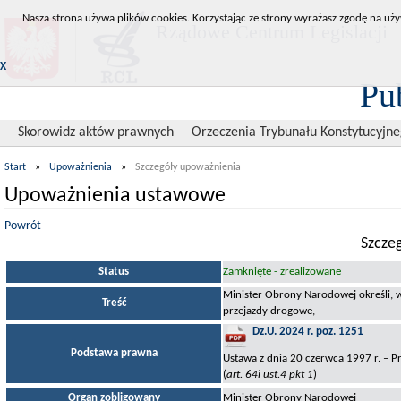
Nasza strona używa plików cookies. Korzystając ze strony wyrażasz zgodę na uży
Rządowe Centrum Legislacji
X
Pu
Skorowidz aktów prawnych
Orzeczenia Trybunału Konstytucyjn
Start
»
Upoważnienia
»
Szczegóły upoważnienia
Upoważnienia ustawowe
Powrót
Szcze
Status
Zamknięte - zrealizowane
Minister Obrony Narodowej określi,
Treść
przejazdy drogowe,
Dz.U. 2024 r. poz. 1251
Podstawa prawna
Ustawa z dnia 20 czerwca 1997 r. –
(
art. 64i ust.4 pkt 1
)
Organ zobligowany
Minister Obrony Narodowej