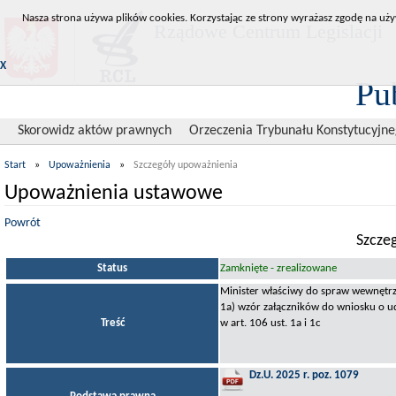
Nasza strona używa plików cookies. Korzystając ze strony wyrażasz zgodę na uży
Rządowe Centrum Legislacji
X
Pu
Skorowidz aktów prawnych
Orzeczenia Trybunału Konstytucyjn
Start
»
Upoważnienia
»
Szczegóły upoważnienia
Upoważnienia ustawowe
Powrót
Szcze
Status
Zamknięte - zrealizowane
Minister właściwy do spraw wewnętrz
1a) wzór załączników do wniosku o u
Treść
w art. 106 ust. 1a i 1c
Dz.U. 2025 r. poz. 1079