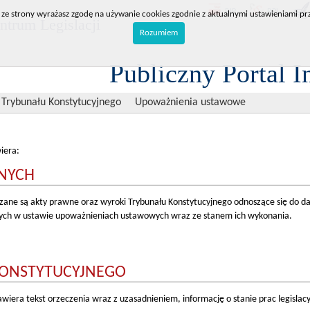
BIP
RPL
 ze strony wyrażasz zgodę na używanie cookies zgodnie z aktualnymi ustawieniami prz
trum Legislacji
Rozumiem
Publiczny Portal I
 Trybunału Konstytucyjnego
Upoważnienia ustawowe
wiera:
NYCH
ne są akty prawne oraz wyroki Trybunału Konstytucyjnego odnoszące się do 
tych w ustawie upoważnieniach ustawowych wraz ze stanem ich wykonania.
KONSTYTUCYJNEGO
iera tekst orzeczenia wraz z uzasadnieniem, informację o stanie prac legislac