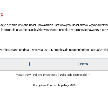
WE
cje o stanie wykonalności upoważnień ustawowych, ilości aktów wykonawczych
informacje o stanie prac legislacyjnych nad projektem aktu wykonawczego ora
amieszczane od dnia 2 stycznia 2012 r. i podlegają uzupełnieniom i aktualizacj
Pomoc
Mapa strony
Polityka prywatności
Deklaracja dostępności 🡥
© Rządowe Centrum Legislacji 2026