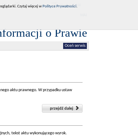
RCL
Dziennik Ustaw
Monitor Polski
eglądarki. Czytaj więcej w
Polityce Prywatności
.
WAI
nformacji o Prawie
Oceń serwis
danego aktu prawnego. W przypadku ustaw
przejdź dalej
yjnych, tekst aktu wykonującego wyrok.