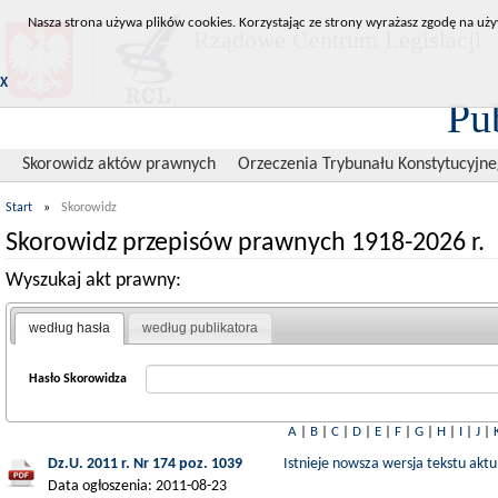
Nasza strona używa plików cookies. Korzystając ze strony wyrażasz zgodę na uży
Rządowe Centrum Legislacji
X
Pu
Skorowidz aktów prawnych
Orzeczenia Trybunału Konstytucyjn
Start
»
Skorowidz
Skorowidz przepisów prawnych 1918-2026 r.
Wyszukaj akt prawny:
według hasła
według publikatora
Hasło Skorowidza
A
|
B
|
C
|
D
|
E
|
F
|
G
|
H
|
I
|
J
|
Dz.U. 2011 r. Nr 174 poz. 1039
Istnieje nowsza wersja tekstu aktu
Data ogłoszenia: 2011-08-23