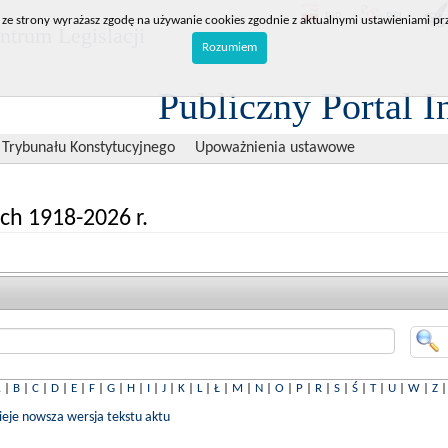
BIP
RPL
 ze strony wyrażasz zgodę na używanie cookies zgodnie z aktualnymi ustawieniami prz
trum Legislacji
Rozumiem
Publiczny Portal I
 Trybunału Konstytucyjnego
Upoważnienia ustawowe
ch 1918-2026 r.
A
|
B
|
C
|
D
|
E
|
F
|
G
|
H
|
I
|
J
|
K
|
L
|
Ł
|
M
|
N
|
O
|
P
|
R
|
S
|
Ś
|
T
|
U
|
W
|
Z
nieje nowsza wersja tekstu aktu