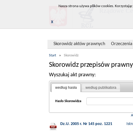
Nasza strona używa plików cookies. Korzystając
Rządowe Cen
X
Skorowidz aktów prawnych
Orzeczenia
Start
»
Skorowidz
Skorowidz przepisów prawny
Wyszukaj akt prawny:
według hasła
według publikatora
Hasło Skorowidza
Dz.U. 2005 r. Nr 145 poz. 1221
Ist