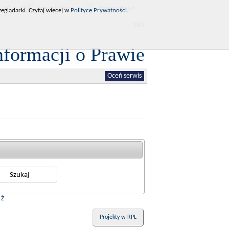
RCL
Dziennik Ustaw
Monitor Polski
eglądarki. Czytaj więcej w
Polityce Prywatności
.
WAI
nformacji o Prawie
Oceń serwis
|
Ż
Projekty w RPL