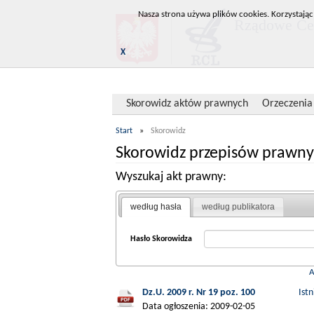
Nasza strona używa plików cookies. Korzystając
Rządowe Cen
X
Skorowidz aktów prawnych
Orzeczenia
Start
»
Skorowidz
Skorowidz przepisów prawny
Wyszukaj akt prawny:
według hasła
według publikatora
Hasło Skorowidza
Dz.U. 2009 r. Nr 19 poz. 100
Ist
Data ogłoszenia: 2009-02-05