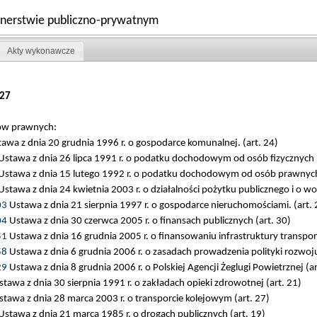
rtnerstwie publiczno-prywatnym
Akty wykonawcze
27
tów prawnych:
awa z dnia 20 grudnia 1996 r. o gospodarce komunalnej. (art. 24)
stawa z dnia 26 lipca 1991 r. o podatku dochodowym od osób fizycznych (
Ustawa z dnia 15 lutego 1992 r. o podatku dochodowym od osób prawnych 
stawa z dnia 24 kwietnia 2003 r. o działalności pożytku publicznego i o wol
03
Ustawa z dnia 21 sierpnia 1997 r. o gospodarce nieruchomościami. (art. 
04
Ustawa z dnia 30 czerwca 2005 r. o finansach publicznych (art. 30)
51
Ustawa z dnia 16 grudnia 2005 r. o finansowaniu infrastruktury transpor
58
Ustawa z dnia 6 grudnia 2006 r. o zasadach prowadzenia polityki rozwoju
29
Ustawa z dnia 8 grudnia 2006 r. o Polskiej Agencji Żeglugi Powietrznej (ar
tawa z dnia 30 sierpnia 1991 r. o zakładach opieki zdrowotnej (art. 21)
tawa z dnia 28 marca 2003 r. o transporcie kolejowym (art. 27)
stawa z dnia 21 marca 1985 r. o drogach publicznych (art. 19)