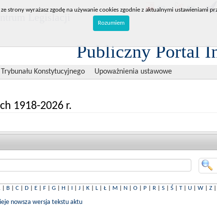
BIP
RPL
 ze strony wyrażasz zgodę na używanie cookies zgodnie z aktualnymi ustawieniami prz
trum Legislacji
Rozumiem
Publiczny Portal I
 Trybunału Konstytucyjnego
Upoważnienia ustawowe
ch 1918-2026 r.
A
|
B
|
C
|
D
|
E
|
F
|
G
|
H
|
I
|
J
|
K
|
L
|
Ł
|
M
|
N
|
O
|
P
|
R
|
S
|
Ś
|
T
|
U
|
W
|
Z
nieje nowsza wersja tekstu aktu