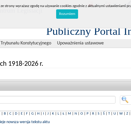
BIP
RPL
 ze strony wyrażasz zgodę na używanie cookies zgodnie z aktualnymi ustawieniami prz
trum Legislacji
Rozumiem
Publiczny Portal I
 Trybunału Konstytucyjnego
Upoważnienia ustawowe
ch 1918-2026 r.
A
|
B
|
C
|
D
|
E
|
F
|
G
|
H
|
I
|
J
|
K
|
L
|
Ł
|
M
|
N
|
O
|
P
|
R
|
S
|
Ś
|
T
|
U
|
W
|
Z
nieje nowsza wersja tekstu aktu