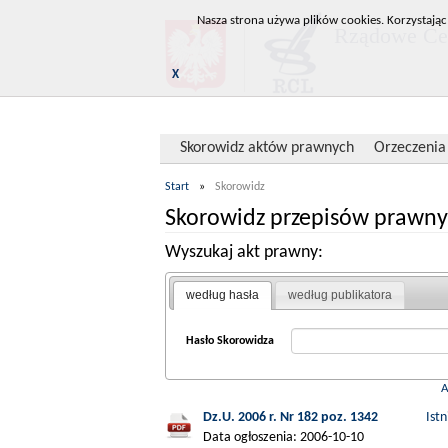
Nasza strona używa plików cookies. Korzystając
Rządowe Cen
X
Skorowidz aktów prawnych
Orzeczenia
Start
»
Skorowidz
Skorowidz przepisów prawny
Wyszukaj akt prawny:
według hasła
według publikatora
Hasło Skorowidza
Dz.U. 2006 r. Nr 182 poz. 1342
Ist
Data ogłoszenia: 2006-10-10