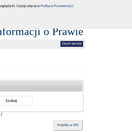
RCL
Dziennik Ustaw
Monitor Polski
eglądarki. Czytaj więcej w
Polityce Prywatności
.
WAI
nformacji o Prawie
Oceń serwis
|
Ż
Projekty w RPL