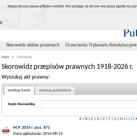
Nasza strona używa plików cookies. Korzystając ze strony wyrażasz zgodę na uży
Rządowe Centrum Legislacji
X
Pu
Skorowidz aktów prawnych
Orzeczenia Trybunału Konstytucyjn
Start
»
Skorowidz
Skorowidz przepisów prawnych 1918-2026 r.
Wyszukaj akt prawny:
według hasła
według publikatora
Hasło Skorowidza
A
|
B
|
C
|
D
|
E
|
F
|
G
|
H
|
I
|
J
|
M.P. 2014 r. poz. 671
Data ogłoszenia: 2014-08-13