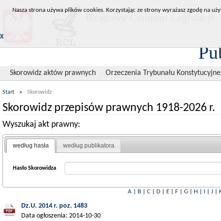
Nasza strona używa plików cookies. Korzystając ze strony wyrażasz zgodę na uży
Rządowe Centrum Legislacji
X
Pu
Skorowidz aktów prawnych
Orzeczenia Trybunału Konstytucyjn
Start
»
Skorowidz
Skorowidz przepisów prawnych 1918-2026 r.
Wyszukaj akt prawny:
według hasła
według publikatora
Hasło Skorowidza
A
|
B
|
C
|
D
|
E
|
F
|
G
|
H
|
I
|
J
|
Dz.U. 2014 r. poz. 1483
Data ogłoszenia: 2014-10-30