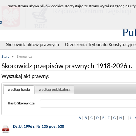
Nasza strona używa plików cookies. Korzystając ze strony wyrażasz zgodę na uży
Rządowe Centrum Legislacji
X
Pu
Skorowidz aktów prawnych
Orzeczenia Trybunału Konstytucyjn
Start
»
Skorowidz
Skorowidz przepisów prawnych 1918-2026 r.
Wyszukaj akt prawny:
według hasła
według publikatora
Hasło Skorowidza
A
|
B
|
C
|
D
|
E
|
F
|
G
|
H
|
I
|
J
|
Dz.U. 1996 r. Nr 135 poz. 630