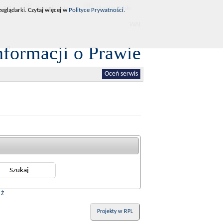
RCL
Dziennik Ustaw
Monitor Polski
eglądarki. Czytaj więcej w
Polityce Prywatności
.
WAI
nformacji o Prawie
Oceń serwis
|
Ż
Projekty w RPL