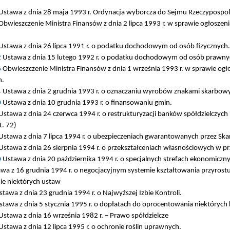
stawa z dnia 28 maja 1993 r. Ordynacja wyborcza do Sejmu Rzeczypospolit
bwieszczenie Ministra Finansów z dnia 2 lipca 1993 r. w sprawie ogłoszeni
Ustawa z dnia 26 lipca 1991 r. o podatku dochodowym od osób fizycznych.
2
Ustawa z dnia 15 lutego 1992 r. o podatku dochodowym od osób prawny
6
Obwieszczenie Ministra Finansów z dnia 1 września 1993 r. w sprawie ogło
h.
4
Ustawa z dnia 2 grudnia 1993 r. o oznaczaniu wyrobów znakami skarbowy
0
Ustawa z dnia 10 grudnia 1993 r. o finansowaniu gmin.
stawa z dnia 24 czerwca 1994 r. o restrukturyzacji banków spółdzielczyc
t. 72)
stawa z dnia 7 lipca 1994 r. o ubezpieczeniach gwarantowanych przez Sk
stawa z dnia 26 sierpnia 1994 r. o przekształceniach własnościowych w p
0
Ustawa z dnia 20 października 1994 r. o specjalnych strefach ekonomiczn
wa z 16 grudnia 1994 r. o negocjacyjnym systemie kształtowania przyrost
ie niektórych ustaw
tawa z dnia 23 grudnia 1994 r. o Najwyższej Izbie Kontroli.
tawa z dnia 5 stycznia 1995 r. o dopłatach do oprocentowania niektóryc
stawa z dnia 16 września 1982 r. – Prawo spółdzielcze
stawa z dnia 12 lipca 1995 r. o ochronie roślin uprawnych.