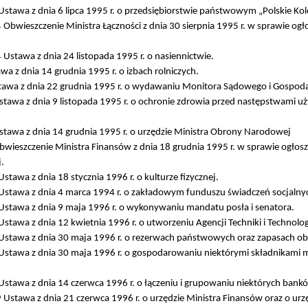
stawa z dnia 6 lipca 1995 r. o przedsiębiorstwie państwowym „Polskie Ko
4
Obwieszczenie Ministra Łączności z dnia 30 sierpnia 1995 r. w sprawie ogł
4
Ustawa z dnia 24 listopada 1995 r. o nasiennictwie.
a z dnia 14 grudnia 1995 r. o izbach rolniczych.
awa z dnia 22 grudnia 1995 r. o wydawaniu Monitora Sądowego i Gospoda
tawa z dnia 9 listopada 1995 r. o ochronie zdrowia przed następstwami 
tawa z dnia 14 grudnia 1995 r. o urzędzie Ministra Obrony Narodowej
wieszczenie Ministra Finansów z dnia 18 grudnia 1995 r. w sprawie ogłosz
.
stawa z dnia 18 stycznia 1996 r. o kulturze fizycznej.
Ustawa z dnia 4 marca 1994 r. o zakładowym funduszu świadczeń socjalny
Ustawa z dnia 9 maja 1996 r. o wykonywaniu mandatu posła i senatora.
stawa z dnia 12 kwietnia 1996 r. o utworzeniu Agencji Techniki i Technologi
Ustawa z dnia 30 maja 1996 r. o rezerwach państwowych oraz zapasach o
stawa z dnia 30 maja 1996 r. o gospodarowaniu niektórymi składnikami m
stawa z dnia 14 czerwca 1996 r. o łączeniu i grupowaniu niektórych banków
9
Ustawa z dnia 21 czerwca 1996 r. o urzędzie Ministra Finansów oraz o urz