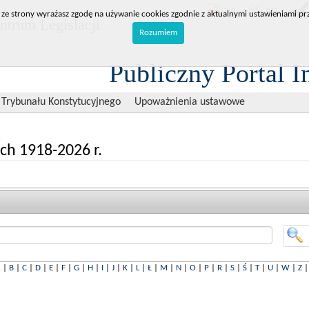
BIP
RPL
 ze strony wyrażasz zgodę na używanie cookies zgodnie z aktualnymi ustawieniami prz
trum Legislacji
Rozumiem
Publiczny Portal I
 Trybunału Konstytucyjnego
Upoważnienia ustawowe
ch 1918-2026 r.
A
|
B
|
C
|
D
|
E
|
F
|
G
|
H
|
I
|
J
|
K
|
L
|
Ł
|
M
|
N
|
O
|
P
|
R
|
S
|
Ś
|
T
|
U
|
W
|
Z