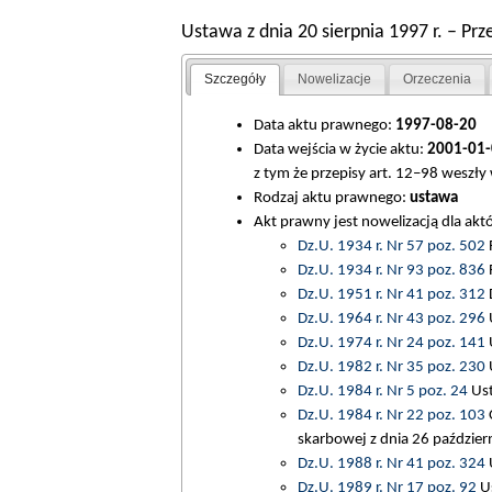
Ustawa z dnia 20 sierpnia 1997 r. – 
Szczegóły
Nowelizacje
Orzeczenia
Data aktu prawnego:
1997-08-20
Data wejścia w życie aktu:
2001-01-
z tym że przepisy art. 12
–
98 weszły 
Rodzaj aktu prawnego:
ustawa
Akt prawny jest nowelizacją dla ak
Dz.U. 1934 r. Nr 57 poz. 502
R
Dz.U. 1934 r. Nr 93 poz. 836
Dz.U. 1951 r. Nr 41 poz. 312
D
Dz.U. 1964 r. Nr 43 poz. 296
U
Dz.U. 1974 r. Nr 24 poz. 141
U
Dz.U. 1982 r. Nr 35 poz. 230
U
Dz.U. 1984 r. Nr 5 poz. 24
Ust
Dz.U. 1984 r. Nr 22 poz. 103
O
skarbowej z dnia 26 październ
Dz.U. 1988 r. Nr 41 poz. 324
U
Dz.U. 1989 r. Nr 17 poz. 92
Us