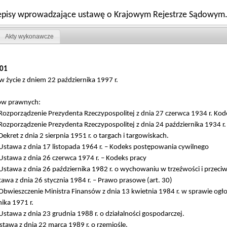
Przepisy wprowadzające ustawę o Krajowym Rejestrze Sądowym
Akty wykonawcze
01
w życie z dniem 22 października 1997 r.
tów prawnych:
ozporządzenie Prezydenta Rzeczypospolitej z dnia 27 czerwca 1934 r. Ko
Rozporządzenie Prezydenta Rzeczypospolitej z dnia 24 października 1934
ekret z dnia 2 sierpnia 1951 r. o targach i targowiskach.
stawa z dnia 17 listopada 1964 r. – Kodeks postępowania cywilnego
stawa z dnia 26 czerwca 1974 r. – Kodeks pracy
stawa z dnia 26 października 1982 r. o wychowaniu w trzeźwości i przeci
awa z dnia 26 stycznia 1984 r. – Prawo prasowe (art. 30)
bwieszczenie Ministra Finansów z dnia 13 kwietnia 1984 r. w sprawie ogło
ika 1971 r.
stawa z dnia 23 grudnia 1988 r. o działalności gospodarczej.
tawa z dnia 22 marca 1989 r. o rzemiośle.