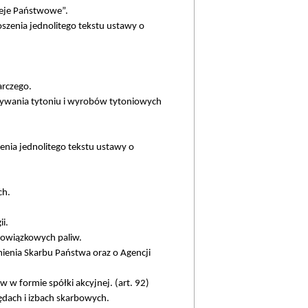
leje Państwowe”.
oszenia jednolitego tekstu ustawy o
rczego.
używania tytoniu i wyrobów tytoniowych
enia jednolitego tekstu ustawy o
ch.
i.
bowiązkowych paliw.
ienia Skarbu Państwa oraz o Agencji
 w formie spółki akcyjnej. (art. 92)
ędach i izbach skarbowych.