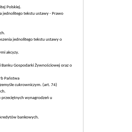
ej Polskiej.
a jednolitego tekstu ustawy - Prawo
ch.
szenia jednolitego tekstu ustawy o
mi akcyzy.
h i Banku Gospodarki Żywnościowej oraz o
arb Państwa
rzemyśle cukrowniczym. (art. 74)
ych.
u przeciętnych wynagrodzeń u
h kredytów bankowych.