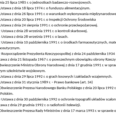
dnia 25 lipca 1985 r. o jednostkach badawczo-rozwojowych.
stawa z dnia 18 lipca 1974 r. o funduszu alimentacyjnym.
Ustawa z dnia 26 lipca 1991 r. o warunkach wykonywania międzynarodow
stawa z dnia 20 lipca 1991 r. o Inspekcji Ochrony Środowiska
stawa z dnia 24 sierpnia 1991 r. o ochronie przeciwpożarowej.
2
Ustawa z dnia 28 września 1991 r. o kontroli skarbowej.
4
Ustawa z dnia 28 września 1991 r. o lasach.
2
Ustawa z dnia 10 października 1991 r. o środkach farmaceutycznych, mat
aceutycznym.
2
Rozporządzenie Prezydenta Rzeczypospolitej z dnia 24 października 1934
awa z dnia 21 listopada 1967 r. o powszechnym obowiązku obrony Rzeczypo
wieszczenie Ministra Obrony Narodowej z dnia 17 grudnia 1991 r. w spraw
szym szkolnictwie wojskowym.
stawa z dnia 29 lipca 1992 r. o grach losowych i zakładach wzajemnych.
stawa z dnia 31 stycznia 1989 r. – Prawo bankowe (art. 34)
bwieszczenie Prezesa Narodowego Banku Polskiego z dnia 20 lipca 1992 r.
Polskim.
8
Ustawa z dnia 30 października 1992 o ochronie topografii układów scalon
awa z dnia 29 grudnia 1992 r. o radiofonii i telewizji.
bwieszczenie Prezesa Rady Ministrów z dnia 17 marca 1993 r. w sprawie o