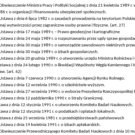
bwieszczenie Ministra Pracy i Polityki Socjalnej z dnia 21 kwietnia 1989 r.
86 r. o organizacji i finansowaniu ubezpieczeń społecznych.
stawa z dnia 6 lipca 1982 r. o zasadach prowadzenia na terytorium Polskie
ej wytwórczości przez zagraniczne osoby prawne i fizyczne. (art. 27)
stawa z dnia 17 maja 1989 r. – Prawo geodezyjne i kartograficzne
stawa z dnia 24 maja 1989 r. o rozpoznawaniu przez sądy spraw gospodarc
stawa z dnia 30 maja 1989 r. o samorządzie zawodowym niektórych przeds
stawa z dnia 30 maja 1989 r. o izbach gospodarczych.
stawa z dnia 20 grudnia 1989 r. o utworzeniu urzędu Ministra Rolnictwa 
tawa z dnia 24 lutego 1990 r. o likwidacji Wspólnoty Węgla Kamiennego i 
aw. (art. 42)
stawa z dnia 7 czerwca 1990 r. o utworzeniu Agencji Rynku Rolnego.
stawa z dnia 12 września 1990 r. o szkolnictwie wyższym.
stawa z dnia 27 września 1990 r. o wyborze Prezydenta Rzeczypospolitej P
stawa z dnia 12 października 1990 r. o Straży Granicznej.
awa z dnia 12 stycznia 1991 r. o utworzeniu Komitetu Badań Naukowych.
awa z dnia 12 stycznia 1991 r. o podatkach i opłatach lokalnych.
tawa z dnia 25 września 1981 r. o przedsiębiorstwach państwowych
stawa z dnia 19 kwietnia 1991 r. o izbach aptekarskich.
Obwieszczenie Przewodniczącego Komitetu Badań Naukowych z dnia 10 maj